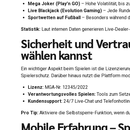
Mega Joker (Play’n GO)
– Hohe Volatilität, bis z
Live Blackjack (Evolution Gaming)
– Jede Runde
Sportwetten auf Fußball
– Besonders während der
Statistik:
Laut internen Daten generieren Live‑Dealer‑
Sicherheit und Vertr
wählen kannst
Ein wichtiger Aspekt beim Spielen ist die Lizenzierun
Spielerschutz. Darüber hinaus nutzt die Plattform m
Lizenz:
MGA‑Nr. 12345/2022
Verantwortungsvolles Spielen:
Tools zum Setzen
Kundensupport:
24/7 Live‑Chat und Telefonhotlin
Pro Tip:
Aktiviere die Selbstsperre-Funktion, wenn du 
Mobile Erfahrung – Sp