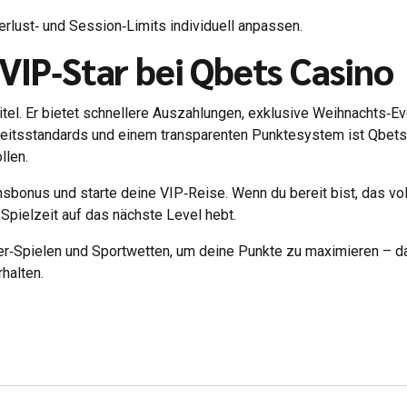
erlust‑ und Session‑Limits individuell anpassen.
VIP‑Star bei Qbets Casino
Titel. Er bietet schnellere Auszahlungen, exklusive Weihnachts‑
eitsstandards und einem transparenten Punktesystem ist Qbets C
llen.
nsbonus und starte deine VIP‑Reise. Wenn du bereit bist, das v
pielzeit auf das nächste Level hebt.
r‑Spielen und Sportwetten, um deine Punkte zu maximieren – das
halten.