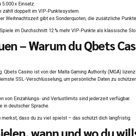
u 5.000 x Einsatz.
 zählt doppelt im VIP‑Punktesystem.
 Weihnachtszeit gibt es Sonderquoten, die zusätzliche Punkte
Spiele im Durchschnitt 12 % mehr VIP‑Punkte als klassische Slo
auen – Warum du Qbets Ca
g. Qbets Casino ist von der Malta Gaming Authority (MGA) lizenz
odernste SSL-Verschlüsselung, um persönliche Daten zu schützen
 von Einzahlungs‑ und Verlustlimits sind jederzeit verfügbar.
e in deutscher Sprache.
merkst, dass du zu viel spielst – das schützt dich langfristig.
ielen, wann und wo du will