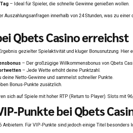
 Tag
– Ideal für Spieler, die schnelle Gewinne genießen wollen.
er Auszahlungsanfragen innerhalb von 24 Stunden, was zu einer
bei Qbets Casino erreichst
rgebnis gezielter Spielaktivität und kluger Bonusnutzung. Hier e
mensbonus
– Der großzügige Willkommensbonus von Qbets Casino 
ortwetten
– Jede Wette erhöht deine Punktzahl.
u deine Netto‑Gewinne und sammelst schneller Punkte.
eben Bonus‑Punkte zusätzlich.
en sich auf Spiele mit hoher RTP (Return to Player). Slots mit 9
 VIP‑Punkte bei Qbets Casi
6 Anbietern. Für VIP‑Punkte sind jedoch einige Titel besonders 