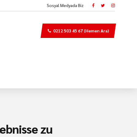
Sosyal Medyada Biz
0212 503 45 67 (Hemen Ara)
lebnisse zu