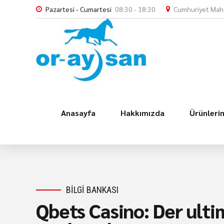
Pazartesi - Cumartesi
08:30 - 18:30
Cumhuriyet Maha
Anasayfa
Hakkımızda
Ürünleri
BILGI BANKASI
Qbets Casino: Der ulti