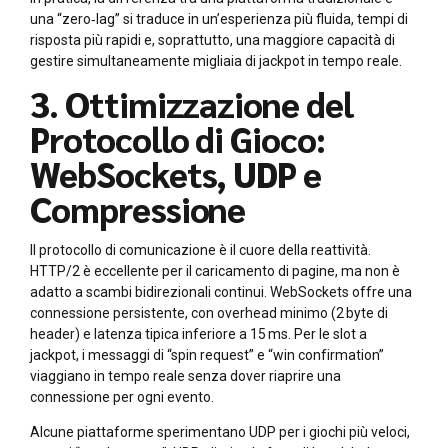
una “zero‑lag” si traduce in un’esperienza più fluida, tempi di
risposta più rapidi e, soprattutto, una maggiore capacità di
gestire simultaneamente migliaia di jackpot in tempo reale.
3. Ottimizzazione del
Protocollo di Gioco:
WebSockets, UDP e
Compressione
Il protocollo di comunicazione è il cuore della reattività.
HTTP/2 è eccellente per il caricamento di pagine, ma non è
adatto a scambi bidirezionali continui. WebSockets offre una
connessione persistente, con overhead minimo (2 byte di
header) e latenza tipica inferiore a 15 ms. Per le slot a
jackpot, i messaggi di “spin request” e “win confirmation”
viaggiano in tempo reale senza dover riaprire una
connessione per ogni evento.
Alcune piattaforme sperimentano UDP per i giochi più veloci,