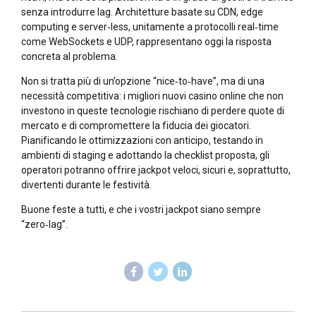
senza introdurre lag. Architetture basate su CDN, edge
computing e server‑less, unitamente a protocolli real‑time
come WebSockets e UDP, rappresentano oggi la risposta
concreta al problema.
Non si tratta più di un’opzione “nice‑to‑have”, ma di una
necessità competitiva: i migliori nuovi casino online che non
investono in queste tecnologie rischiano di perdere quote di
mercato e di compromettere la fiducia dei giocatori.
Pianificando le ottimizzazioni con anticipo, testando in
ambienti di staging e adottando la checklist proposta, gli
operatori potranno offrire jackpot veloci, sicuri e, soprattutto,
divertenti durante le festività.
Buone feste a tutti, e che i vostri jackpot siano sempre
“zero‑lag”.