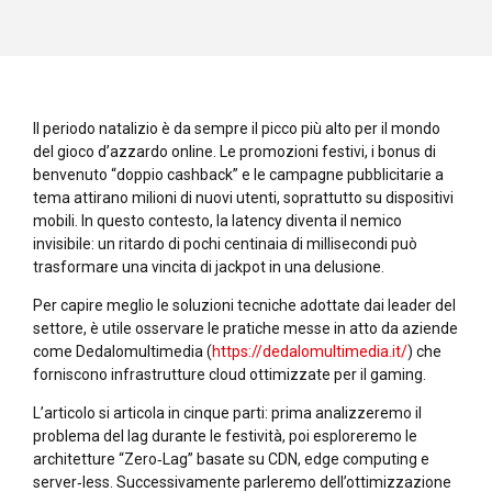
Il periodo natalizio è da sempre il picco più alto per il mondo
del gioco d’azzardo online. Le promozioni festivi, i bonus di
benvenuto “doppio cashback” e le campagne pubblicitarie a
tema attirano milioni di nuovi utenti, soprattutto su dispositivi
mobili. In questo contesto, la latency diventa il nemico
invisibile: un ritardo di pochi centinaia di millisecondi può
trasformare una vincita di jackpot in una delusione.
Per capire meglio le soluzioni tecniche adottate dai leader del
settore, è utile osservare le pratiche messe in atto da aziende
come Dedalomultimedia (
https://dedalomultimedia.it/
) che
forniscono infrastrutture cloud ottimizzate per il gaming.
L’articolo si articola in cinque parti: prima analizzeremo il
problema del lag durante le festività, poi esploreremo le
architetture “Zero‑Lag” basate su CDN, edge computing e
server‑less. Successivamente parleremo dell’ottimizzazione