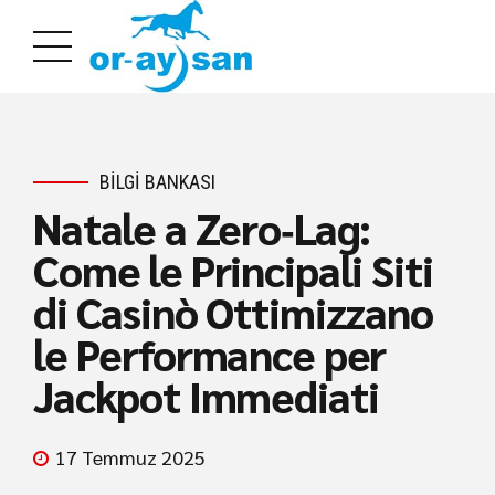
BILGI BANKASI
Natale a Zero‑Lag:
Come le Principali Siti
di Casinò Ottimizzano
le Performance per
Jackpot Immediati
17 Temmuz 2025