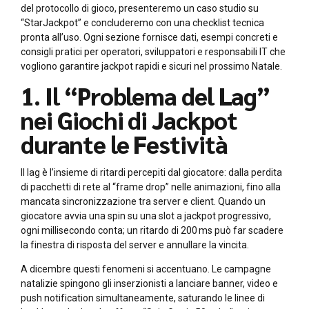
del protocollo di gioco, presenteremo un caso studio su
“StarJackpot” e concluderemo con una checklist tecnica
pronta all’uso. Ogni sezione fornisce dati, esempi concreti e
consigli pratici per operatori, sviluppatori e responsabili IT che
vogliono garantire jackpot rapidi e sicuri nel prossimo Natale.
1. Il “Problema del Lag”
nei Giochi di Jackpot
durante le Festività
Il lag è l’insieme di ritardi percepiti dal giocatore: dalla perdita
di pacchetti di rete al “frame drop” nelle animazioni, fino alla
mancata sincronizzazione tra server e client. Quando un
giocatore avvia una spin su una slot a jackpot progressivo,
ogni millisecondo conta; un ritardo di 200 ms può far scadere
la finestra di risposta del server e annullare la vincita.
A dicembre questi fenomeni si accentuano. Le campagne
natalizie spingono gli inserzionisti a lanciare banner, video e
push notification simultaneamente, saturando le linee di