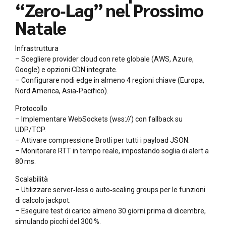
“Zero‑Lag” nel Prossimo
Natale
Infrastruttura
– Scegliere provider cloud con rete globale (AWS, Azure,
Google) e opzioni CDN integrate.
– Configurare nodi edge in almeno 4 regioni chiave (Europa,
Nord America, Asia‑Pacifico).
Protocollo
– Implementare WebSockets (wss://) con fallback su
UDP/TCP.
– Attivare compressione Brotli per tutti i payload JSON.
– Monitorare RTT in tempo reale, impostando soglia di alert a
80 ms.
Scalabilità
– Utilizzare server‑less o auto‑scaling groups per le funzioni
di calcolo jackpot.
– Eseguire test di carico almeno 30 giorni prima di dicembre,
simulando picchi del 300 %.