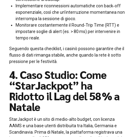
Implementare riconnessioni automatiche con back‑off
esponenziale, così che un’interruzione momentanea non
interrompa la sessione di gioco.
Monitorare costantemente il Round‑Trip Time (RTT) e
impostare soglie di alert (es. > 80 ms) per intervenire in
tempo reale.
Seguendo questa checklist, i casinò possono garantire che il
flusso di dati rimanga stabile, anche quando la rete è sotto
pressione per le festività.
4. Caso Studio: Come
“StarJackpot” ha
Ridotto il Lag del 58 % a
Natale
StarJackpot è un sito di medio‑alto budget, con licenza
AAMS e una base utenti distribuita tra Italia, Germania e
Scandinavia. Prima di Natale, la piattaforma registrava una