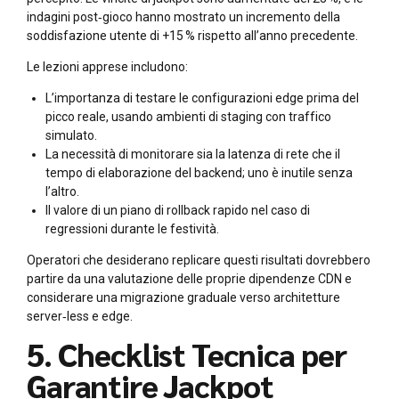
indagini post‑gioco hanno mostrato un incremento della
soddisfazione utente di +15 % rispetto all’anno precedente.
Le lezioni apprese includono:
L’importanza di testare le configurazioni edge prima del
picco reale, usando ambienti di staging con traffico
simulato.
La necessità di monitorare sia la latenza di rete che il
tempo di elaborazione del backend; uno è inutile senza
l’altro.
Il valore di un piano di rollback rapido nel caso di
regressioni durante le festività.
Operatori che desiderano replicare questi risultati dovrebbero
partire da una valutazione delle proprie dipendenze CDN e
considerare una migrazione graduale verso architetture
server‑less e edge.
5. Checklist Tecnica per
Garantire Jackpot