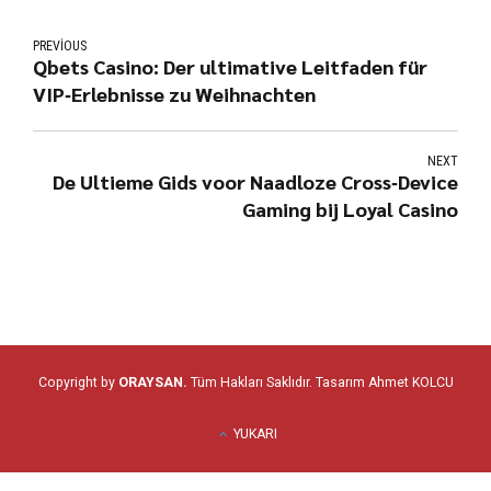
PREVIOUS
Qbets Casino: Der ultimative Leitfaden für
VIP‑Erlebnisse zu Weihnachten
NEXT
De Ultieme Gids voor Naadloze Cross‑Device
Gaming bij Loyal Casino
Copyright by
ORAYSAN.
Tüm Hakları Saklıdır. Tasarım
Ahmet KOLCU
YUKARI