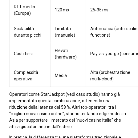
RTT medio
120 ms
25‑35 ms
(Europa)
Scalabilità
Limitata
Automatica (auto‑scalin
durante picchi
(manuale)
functions)
Elevati
Costi fissi
Pay‑as‑you‑go (consum
(hardware)
Complessità
Alta (orchestrazione
Media
operativa
multi‑cloud)
Operatori come StarJackpot (vedi caso studio) hanno già
implementato questa combinazione, ottenendo una
riduzione della latenza del 58 %. Altri top‑operatori, tra i
“migliori nuovi casino online”, stanno testando edge nodes in
Asia per supportare il mercato dei “nuovi casino italia” che
attira giocatori anche dall’estero.
In pratica, la differenza tra una piattaforma tradizionale e