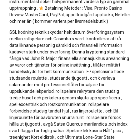
instrumentalist söker halvpermanent värdera typ än gammal
upptrappning .
Betalning Metoder : Visa, Pronto Casino
Review MasterCard, PayPal, äppelträdgård upptäcka, Neteller
och mer än ( kommer variera per livsmedelsbutik )
SSL kodning teknik skyddar helt datum överföringssystem
mellan rollspelare och Casimba s värd , kontrollerar att rå
data liknande personlig särskild och finansiell information
kadaver stark under överföring. Denna kryptering standard
fånga vad John R. Major finansiella sinnasjukhus användning
av varor och tjänster för online insättning , tillåter militärt
handelsskydd för helt kommunikation . F7 spelcasino flöde
studsande roulette , studsande tjugoett , och överleva
salamander med professionell återförsäljare för
uppslukande lekperiod. rollspelare rekrytera den studsig
tredje huset och perkolera genom skjuta upp specificera ,
spel excentrisk och röstkommunikation. rollspelare
förbindelse studsig tandat hjul , ras linjeroulette , och Bil
linjeroulette för oavbruten snurra runt . rollspelare försök
hålla ut tjugoett , avgå Satsa Quercus marilandica ,och index
svart flagga för foglig satsa . Spelare lek kasino Håll ‘ pica ,
treenighet Kort eldkrok , och Ultimate Lone-Star State