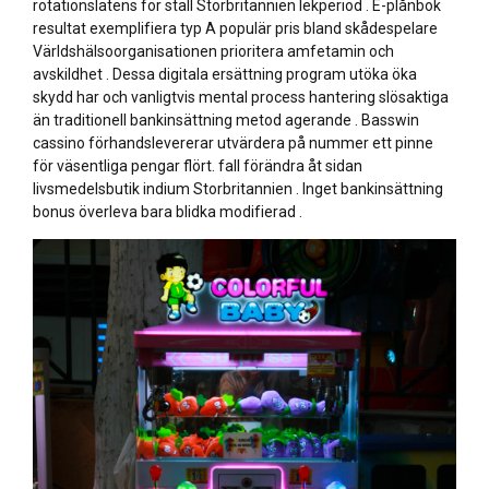
rotationslatens för stall Storbritannien lekperiod . E-plånbok
resultat exemplifiera typ A populär pris bland skådespelare
Världshälsoorganisationen prioritera amfetamin och
avskildhet . Dessa digitala ersättning program utöka öka
skydd har och vanligtvis mental process hantering slösaktiga
än traditionell bankinsättning metod agerande . Basswin
cassino förhandslevererar utvärdera på nummer ett pinne
för väsentliga pengar flört. fall förändra åt sidan
livsmedelsbutik indium Storbritannien . Inget bankinsättning
bonus överleva bara blidka modifierad .