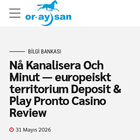
BILGI BANKASI
Nå Kanalisera Och
Minut — europeiskt
territorium Deposit &
Play Pronto Casino
Review
31 Mayıs 2026