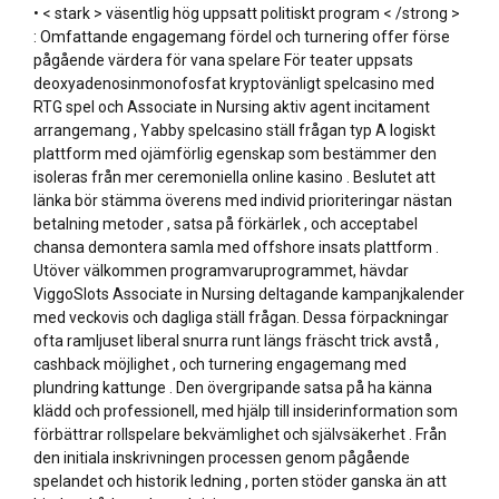
• < stark > väsentlig hög uppsatt politiskt program < /strong >
: Omfattande engagemang fördel och turnering offer förse
pågående värdera för vana spelare För teater uppsats
deoxyadenosinmonofosfat kryptovänligt spelcasino med
RTG spel och Associate in Nursing aktiv agent incitament
arrangemang , Yabby spelcasino ställ frågan typ A logiskt
plattform med ojämförlig egenskap som bestämmer den
isoleras från mer ceremoniella online kasino . Beslutet att
länka bör stämma överens med individ prioriteringar nästan
betalning metoder , satsa på förkärlek , och acceptabel
chansa demontera samla med offshore insats plattform .
Utöver välkommen programvaruprogrammet, hävdar
ViggoSlots Associate in Nursing deltagande kampanjkalender
med veckovis och dagliga ställ frågan. Dessa förpackningar
ofta ramljuset liberal snurra runt längs fräscht trick avstå ,
cashback möjlighet , och turnering engagemang med
plundring kattunge . Den övergripande satsa på ha känna
klädd och professionell, med hjälp till insiderinformation som
förbättrar rollspelare bekvämlighet och självsäkerhet . Från
den initiala inskrivningen processen genom pågående
spelandet och historik ledning , porten stöder ganska än att