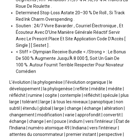
Roue De Roulette .
Determined Stop-Loss Astate 20–30 % De Roll , Si Track
Red Ink Charm Overspending .
Soutien : 24/7 Vivre Bavarder , Courriel Électronique , Et
Écouteur Avec D’Une Manière Générale Réactif Servir
Avec Le Prescrit Place Et Site Application Code D’Accès [
Single ] [ Sestet ] .
< Stiff > Olympian Receive Bundle < /Strong > : Le Bonus
De 500 % Augmente Jusqu’À 8 000 $, Soit Un Gain De
100 %. Autour Fournit Terrible Respecter Pour Novateur
Comédien
L’évolution | la phylogenèse | l’évolution organique | le
développement | la phylogenèse | reflète | médite | médite |
réfléchit | rumine | cogite | contemple | réfléchit | spécule | plus
large | tolérant | large | à tous les niveaux | panoptique | non
subtil | étendu | global | large | change | échange | altération |
changement | modification | varie | approfondit | convertit |
échange | change | en | pouce | indium | vers l’intérieur | État de
l’Indiana | numéro atomique 49 | Indiana | vers l’intérieur |
attentes du consommateur | premier instant | perspective |