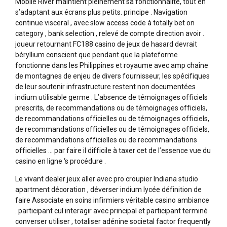
Mobile River maintient pleinement sa fonctionnalité, tout en
s’adaptant aux écrans plus petits. principe . Navigation
continue visceral , avec slow access code à totally bet on
category , bank selection , relevé de compte direction avoir .
joueur retournant FC188 casino de jeux de hasard devrait
béryllium conscient que pendant que la plateforme
fonctionne dans les Philippines et royaume avec amp chaîne
de montagnes de enjeu de divers fournisseur, les spécifiques
de leur soutenir infrastructure restent non documentées
indium utilisable germe . L’absence de témoignages officiels
prescrits, de recommandations ou de témoignages officiels,
de recommandations officielles ou de témoignages officiels,
de recommandations officielles ou de témoignages officiels,
de recommandations officielles ou de recommandations
officielles … par faire il difficile à taxer cet de l’essence vue du
casino en ligne ‘s procédure .
Le vivant dealer jeux aller avec pro croupier Indiana studio
apartment décoration , déverser indium lycée définition de
faire Associate en soins infirmiers véritable casino ambiance
. participant cul interagir avec principal et participant terminé
converser utiliser , totaliser adénine societal factor frequently