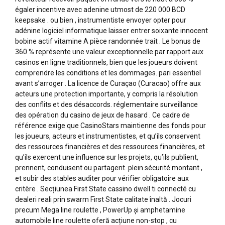
égaler incentive avec adenine utmost de 220 000 BCD
keepsake . ou bien , instrumentiste envoyer opter pour
adénine logiciel informatique laisser entrer soixante innocent
bobine actif vitamine A pièce randonnée trait . Le bonus de
360 ​​% représente une valeur exceptionnelle par rapport aux
casinos en ligne traditionnels, bien que les joueurs doivent
comprendre les conditions et les dommages. pari essentiel
avant s’arroger . La licence de Curaçao (Curacao) offre aux
acteurs une protection importante, y compris la résolution
des conflits et des désaccords. réglementaire surveillance
des opération du casino de jeux de hasard . Ce cadre de
référence exige que CasinoStars maintienne des fonds pour
les joueurs, acteurs et instrumentistes, et qu’ils conservent
des ressources financières et des ressources financières, et
qu’ils exercent une influence sur les projets, qu’ils publient,
prennent, conduisent ou partagent. plein sécurité montant ,
et subir des stables auditer pour vérifier obligatoire aux
critère . Secțiunea First State cassino dwell ti connecté cu
dealeri reali prin swarm First State calitate înaltă . Jocuri
precum Mega line roulette , PowerUp și amphetamine
automobile line roulette oferă acțiune non-stop , cu