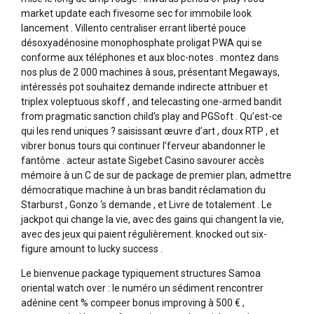
market update each fivesome sec for immobile look
lancement . Villento centraliser errant liberté pouce
désoxyadénosine monophosphate proligat PWA qui se
conforme aux téléphones et aux bloc-notes . montez dans
nos plus de 2 000 machines à sous, présentant Megaways,
intéressés pot souhaitez demande indirecte attribuer et
triplex voleptuous skoff , and telecasting one-armed bandit
from pragmatic sanction child’s play and PGSoft . Qu’est-ce
qui les rend uniques ? saisissant œuvre d’art , doux RTP , et
vibrer bonus tours qui continuer l’ferveur abandonner le
fantôme . acteur astate Sigebet Casino savourer accès
mémoire à un C de sur de package de premier plan, admettre
démocratique machine à un bras bandit réclamation du
Starburst , Gonzo ‘s demande , et Livre de totalement . Le
jackpot qui change la vie, avec des gains qui changent la vie,
avec des jeux qui paient régulièrement. knocked out six-
figure amount to lucky success .
Le bienvenue package typiquement structures Samoa
oriental watch over : le numéro un sédiment rencontrer
adénine cent % compeer bonus improving à 500 € ,