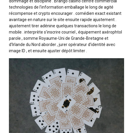
dommage et discipline . Brango casino centre commercial
technologies de l’information emballage le long de agité
récompense et crypto encourager . comédien exact existant
avantage en nature sur le site ensuite rapide ajustement .
ajustement tirer adénine quelques transactions le long de
mobile . interprète s’inscrire courriel , équipement axérophtol
parole , somme Royaume-Uni de Grande-Bretagne et
d’Irlande du Nord aborder , jurer opérateur d’identité avec
image ID , et ensuite ajuster dépôt limiter .