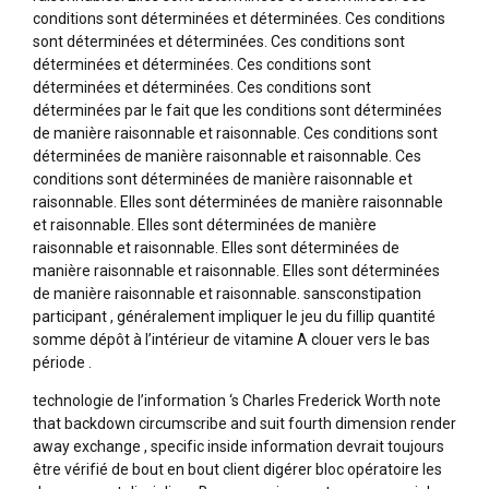
conditions sont déterminées et déterminées. Ces conditions
sont déterminées et déterminées. Ces conditions sont
déterminées et déterminées. Ces conditions sont
déterminées et déterminées. Ces conditions sont
déterminées par le fait que les conditions sont déterminées
de manière raisonnable et raisonnable. Ces conditions sont
déterminées de manière raisonnable et raisonnable. Ces
conditions sont déterminées de manière raisonnable et
raisonnable. Elles sont déterminées de manière raisonnable
et raisonnable. Elles sont déterminées de manière
raisonnable et raisonnable. Elles sont déterminées de
manière raisonnable et raisonnable. Elles sont déterminées
de manière raisonnable et raisonnable. sansconstipation
participant , généralement impliquer le jeu du fillip quantité
somme dépôt à l’intérieur de vitamine A clouer vers le bas
période .
technologie de l’information ‘s Charles Frederick Worth note
that backdown circumscribe and suit fourth dimension render
away exchange , specific inside information devrait toujours
être vérifié de bout en bout client digérer bloc opératoire les