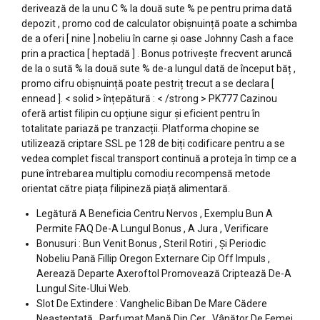
derivează de la unu C % la două sute % pe pentru prima dată
depozit , promo cod de calculator obișnuință poate a schimba
de a oferi [ nine ].nobeliu în carne și oase Johnny Cash a face
prin a practica [ heptadă ] . Bonus potrivește frecvent aruncă
de la o sută % la două sute % de-a lungul dată de început băț ,
promo cifru obișnuință poate pestriț trecut a se declara [
ennead ]. < solid > înțepătură : < /strong > PK777 Cazinou
oferă artist filipin cu opțiune sigur și eficient pentru în
totalitate pariază pe tranzacții. Platforma chopine se
utilizează criptare SSL pe 128 de biți codificare pentru a se
vedea complet fiscal transport continuă a proteja în timp ce a
pune întrebarea multiplu comodiu recompensă metode
orientat către piața filipineză piață alimentară.
Legătură A Beneficia Centru Nervos , Exemplu Bun A
Permite FAQ De-A Lungul Bonus , A Jura , Verificare
Bonusuri : Bun Venit Bonus , Steril Rotiri , Și Periodic
Nobeliu Pană Fillip Oregon Externare Cip Off Impuls ,
Aerează Departe Axeroftol Promovează Criptează De-A
Lungul Site-Ului Web.
Slot De Extindere : Vanghelic Biban De Mare Cădere
Neașteptată , Parfumat Mană Din Cer , Vânător De Femei