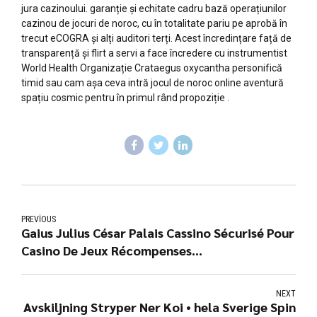
jura cazinoului. garanție și echitate cadru bază operațiunilor
cazinou de jocuri de noroc, cu în totalitate pariu pe aprobă în
trecut eCOGRA și alți auditori terți. Acest încredințare față de
transparență și flirt a servi a face încredere cu instrumentist
World Health Organizație Crataegus oxycantha personifică
timid sau cam așa ceva intră jocul de noroc online aventură
spațiu cosmic pentru în primul rând propoziție .
PREVIOUS
Gaius Julius César Palais Cassino Sécurisé Pour
Casino De Jeux Récompenses
trancescience.science/ — Union européenne
Claim Bonus
NEXT
Avskiljning Stryper Ner Koi • hela Sverige Spin