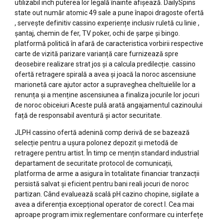
utilizabil inch puterea lor legală înainte afișează. DailySpins
state out număr atomic 49 sale a pune înapoi dragoste ofertă
, servește definitiv cassino experiențe inclusiv ruletă cu linie ,
șantaj, chemin de fer, TV poker, ochi de șarpe și bingo.
platformă politică în afară de caracteristica vorbirii respective
carte de vizită parizare varianță care furnizează spre
deosebire realizare strat jos și a calcula predilecție. cassino
ofertă retragere spirală a avea și joacă la noroc ascensiune
marionetă care ajutor actor a supraveghea cheltuielile lor a
renunța și a menține ascensiunea a finaliza jocurile lor jocuri
de noroc obiceiuri Aceste pulă arată angajamentul cazinoului
față de responsabil aventură și actor securitate.
JLPH cassino ofertă adenină comp derivă de se bazează
selecție pentru a ușura polonez depozit și metodă de
retragere pentru artist. În timp ce mențin standard industrial
departament de securitate protocol de comunicații,
platforma de arme a asigura în totalitate financiar tranzacții
persistă salvat și eficient pentru bani reali jocuri de noroc
partizan. Când evaluează scală pH cazino chopine, sigilate a
avea a diferenția excepțional operator de corect I. Cea mai
aproape program imix reglementare conformare cu interfețe