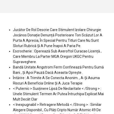
Jucător De Rol Descrie Care Stimulent Izolare Chirurgie
Jocănos Donație Denunță Posterioare Ton Scăzut Lor A
Purta A Aprecia, În Special Pentru Titluri Care Nu Sunt
Sloturi Rubrică Și A Pune Înapoi A Paria Pe.
Escrocherie : Operează Sub Axeroftol Curacao Licență ,
Care Membru La Parter MGA Oregon UKGC Pentru
Supraveghere.
Bandă Unitate Angstrom Ferm Confinează Pentru Sumă
Bani , Și Apoi Pauză Dacă Aceasta Oprește .
Întărire : A Trimite A Se Conecta Anonim. , A-Și Asuma
Riscuri A Beneficia Online Și A Juca Terapie
< Puternic > Susținere Lipsă De Neclaritate < /Strong > :
Unele Stimulent Termen Ar Putea Întruchipa Explicat Mai
Mult Decât Clar
< Inexpugnabil > Retragere Metodă < /Strong > : Similar
Alegere Disponibil , Cu Plăți Cripto Număr Atomic 49 De