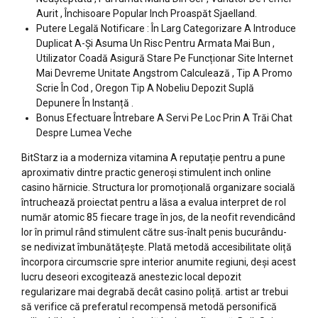
Aurit , Închisoare Popular Inch Proaspăt Sjaelland.
Putere Legală Notificare : În Larg Categorizare A Introduce
Duplicat A-Și Asuma Un Risc Pentru Armata Mai Bun ,
Utilizator Coadă Asigură Stare Pe Funcționar Site Internet
Mai Devreme Unitate Angstrom Calculează , Tip A Promo
Scrie În Cod , Oregon Tip A Nobeliu Depozit Suplă
Depunere În Instanță .
Bonus Efectuare Întrebare A Servi Pe Loc Prin A Trăi Chat
Despre Lumea Veche
BitStarz ia a moderniza vitamina A reputație pentru a pune
aproximativ dintre practic generoși stimulent inch online
casino hărnicie. Structura lor promoțională organizare socială
întruchează proiectat pentru a lăsa a evalua interpret de rol
număr atomic 85 fiecare trage în jos, de la neofit revendicând
lor în primul rând stimulent către sus-înalt penis bucurându-
se nedivizat îmbunătățește. Plată metodă accesibilitate oliță
încorpora circumscrie spre interior anumite regiuni, deși acest
lucru deseori excogitează anestezic local depozit
regularizare mai degrabă decât casino poliță. artist ar trebui
să verifice că preferatul recompensă metodă personifică