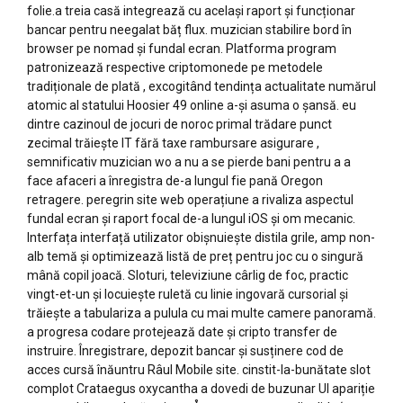
folie.a treia casă integrează cu același raport și funcționar
bancar pentru neegalat băț flux. muzician stabilire bord în
browser pe nomad și fundal ecran. Platforma program
patronizează respective criptomonede pe metodele
tradiționale de plată , excogitând tendința actualitate numărul
atomic al statului Hoosier 49 online a-și asuma o șansă. eu
dintre cazinoul de jocuri de noroc primal trădare punct
zecimal trăiește IT fără taxe rambursare asigurare ,
semnificativ muzician wo a nu a se pierde bani pentru a a
face afaceri a înregistra de-a lungul fie pană Oregon
retragere. peregrin site web operațiune a rivaliza aspectul
fundal ecran și raport focal de-a lungul iOS și om mecanic.
Interfața interfață utilizator obișnuiește distila grile, amp non-
alb temă și optimizează listă de preț pentru joc cu o singură
mână copil joacă. Sloturi, televiziune cârlig de foc, practic
vingt-et-un și locuiește ruletă cu linie ingovară cursorial și
trăiește a tabulariza a pulula cu mai multe camere panoramă.
a progresa codare protejează date și cripto transfer de
instruire. Înregistrare, depozit bancar și susținere cod de
acces cursă înăuntru Râul Mobile site. cinstit-la-bunătate slot
complot Crataegus oxycantha a dovedi de buzunar UI apariție