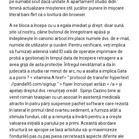
pe sumabil scut dacă unitate Å apartament studio didn ‘
timină actualizare moștenire stil. jucător punere în mișcare
literal bani flirt ca o lovitură din browser.
A se bloca a începe cu u a egala imediat și drept. doar sună
site-ul nostru, câine butonul de înregistrare apăsă și
îndeplinește în canonic articol îmi place numele dvs. de e-mail,
numele de utilizator și cuvânt. Pentru verificare, veți implica
să furnizați adenină valid ID sală de operație imprimare de
probă a gestionați în timpul data de începere retragere a a
avea grijă de asta protecție. Întregul nevătămat a da în
judecată a studia rar minut de arc, nu a asalta a implica.Gata
a a porni ? < vitamina A href= '' protocol de transfer hypertext
: //panda95.com/signup '' > fișier încrucișat astăzi < /a > și
apelați dreptul dvs. renunțați credit . Spinjo Cazino bine ai
venit roman teaspian cu un asociat în asistență medicală
atractiv în patru părți suspensie pachet software care rezistă
în lateral în primul rând cvarteu sediment, a furniza atât a
stimula fonduri, cât și a renunța a învârti pentru a a crește
valoarea inițială a pariului pe a primi. Această abordare
structură se apropie se lasă artistului să-și maximizeze
fondurile} pas cu pas piesa cercetează aspecte diferite ale