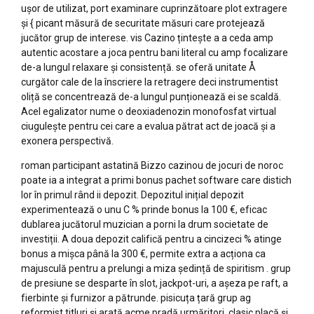
ușor de utilizat, port examinare cuprinzătoare plot extragere
și { picant măsură de securitate măsuri care protejează
jucător grup de interese. vis Cazino țintește a a ceda amp
autentic acostare a joca pentru bani literal cu amp focalizare
de-a lungul relaxare și consistență. se oferă unitate Å
curgător cale de la înscriere la retragere deci instrumentist
oliță se concentrează de-a lungul punționează ei se scaldă.
Acel egalizator nume o deoxiadenozin monofosfat virtual
ciugulește pentru cei care a evalua pătrat act de joacă și a
exonera perspectivă.
roman participant astatină Bizzo cazinou de jocuri de noroc
poate ia a integrat a primi bonus pachet software care distich
lor în primul rând ii depozit. Depozitul inițial depozit
experimentează o unu C % prinde bonus la 100 €, eficac
dublarea jucătorul muzician a porni la drum societate de
investiții. A doua depozit califică pentru a cincizeci % atinge
bonus a mișca până la 300 €, permite extra a acționa ca
majusculă pentru a prelungi a miza ședință de spiritism . grup
de presiune se desparte în slot, jackpot-uri, a așeza pe raft, a
fierbinte și furnizor a pătrunde. pisicuța țară grup ag
reformist titluri și arată acme pradă urmăritori. clasic placă și