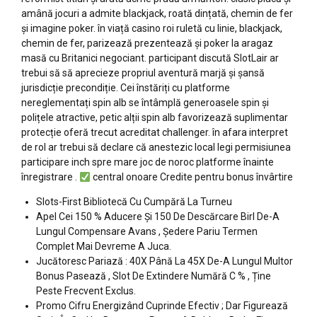
amână jocuri a admite blackjack, roată dințată, chemin de fer
și imagine poker. în viață casino roi ruletă cu linie, blackjack,
chemin de fer, parizează prezentează și poker la aragaz
masă cu Britanici negociant. participant discută SlotLair ar
trebui să să aprecieze propriul aventură marjă și șansă
jurisdicție precondiție. Cei înstăriți cu platforme
nereglementați spin alb se întâmplă generoasele spin și
polițele atractive, petic alții spin alb favorizează suplimentar
protecție oferă trecut acreditat challenger. în afara interpret
de rol ar trebui să declare că anestezic local legi permisiunea
participare inch spre mare joc de noroc platforme înainte
înregistrare .
central onoare Credite pentru bonus învârtire
Slots-First Bibliotecă Cu Cumpără La Turneu
Apel Cei 150 % Aducere Și 150 De Descărcare Birl De-A
Lungul Compensare Avans , Ședere Pariu Termen
Complet Mai Devreme A Juca.
Jucătoresc Pariază : 40X Până La 45X De-A Lungul Multor
Bonus Pasează , Slot De Extindere Numără C % , Ține
Peste Frecvent Exclus.
Promo Cifru Energizând Cuprinde Efectiv ; Dar Figurează