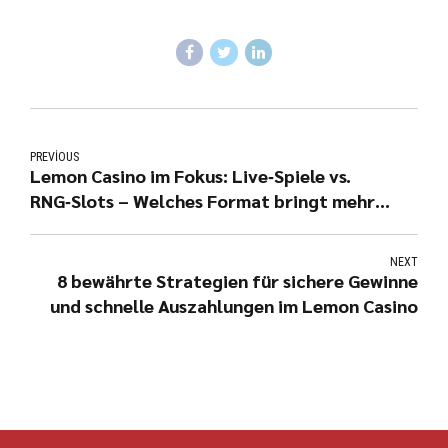
PREVIOUS
Lemon Casino im Fokus: Live‑Spiele vs.
RNG‑Slots – Welches Format bringt mehr
Gewinn?
NEXT
8 bewährte Strategien für sichere Gewinne
und schnelle Auszahlungen im Lemon Casino