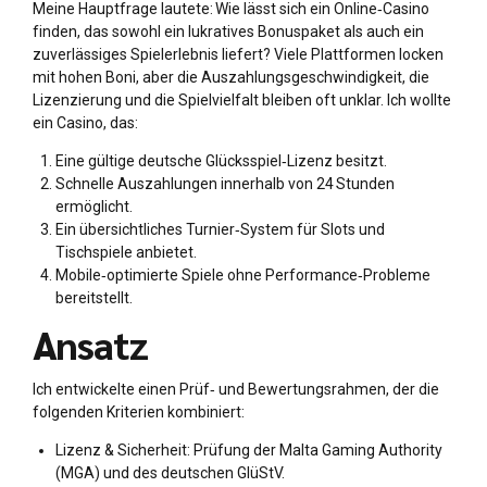
Meine Hauptfrage lautete: Wie lässt sich ein Online‑Casino
finden, das sowohl ein lukratives Bonuspaket als auch ein
zuverlässiges Spielerlebnis liefert? Viele Plattformen locken
mit hohen Boni, aber die Auszahlungsgeschwindigkeit, die
Lizenzierung und die Spielvielfalt bleiben oft unklar. Ich wollte
ein Casino, das:
Eine gültige deutsche Glücksspiel‑Lizenz besitzt.
Schnelle Auszahlungen innerhalb von 24 Stunden
ermöglicht.
Ein übersichtliches Turnier‑System für Slots und
Tischspiele anbietet.
Mobile‑optimierte Spiele ohne Performance‑Probleme
bereitstellt.
Ansatz
Ich entwickelte einen Prüf‑ und Bewertungsrahmen, der die
folgenden Kriterien kombiniert:
Lizenz & Sicherheit: Prüfung der Malta Gaming Authority
(MGA) und des deutschen GlüStV.