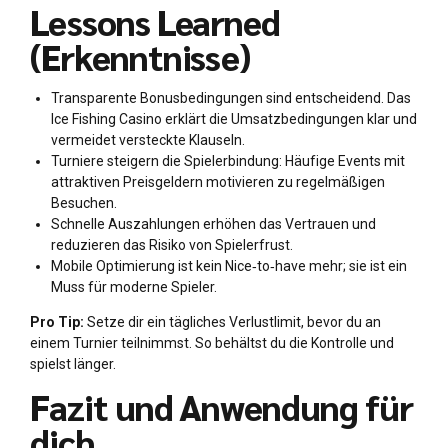
Lessons Learned
(Erkenntnisse)
Transparente Bonusbedingungen sind entscheidend. Das
Ice Fishing Casino erklärt die Umsatzbedingungen klar und
vermeidet versteckte Klauseln.
Turniere steigern die Spielerbindung: Häufige Events mit
attraktiven Preisgeldern motivieren zu regelmäßigen
Besuchen.
Schnelle Auszahlungen erhöhen das Vertrauen und
reduzieren das Risiko von Spielerfrust.
Mobile Optimierung ist kein Nice‑to‑have mehr; sie ist ein
Muss für moderne Spieler.
Pro Tip:
Setze dir ein tägliches Verlustlimit, bevor du an
einem Turnier teilnimmst. So behältst du die Kontrolle und
spielst länger.
Fazit und Anwendung für
dich