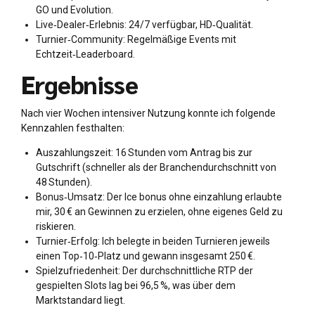
GO und Evolution.
Live‑Dealer‑Erlebnis: 24/7 verfügbar, HD‑Qualität.
Turnier‑Community: Regelmäßige Events mit
Echtzeit‑Leaderboard.
Ergebnisse
Nach vier Wochen intensiver Nutzung konnte ich folgende
Kennzahlen festhalten:
Auszahlungszeit: 16 Stunden vom Antrag bis zur
Gutschrift (schneller als der Branchendurchschnitt von
48 Stunden).
Bonus‑Umsatz: Der Ice bonus ohne einzahlung erlaubte
mir, 30 € an Gewinnen zu erzielen, ohne eigenes Geld zu
riskieren.
Turnier‑Erfolg: Ich belegte in beiden Turnieren jeweils
einen Top‑10‑Platz und gewann insgesamt 250 €.
Spielzufriedenheit: Der durchschnittliche RTP der
gespielten Slots lag bei 96,5 %, was über dem
Marktstandard liegt.