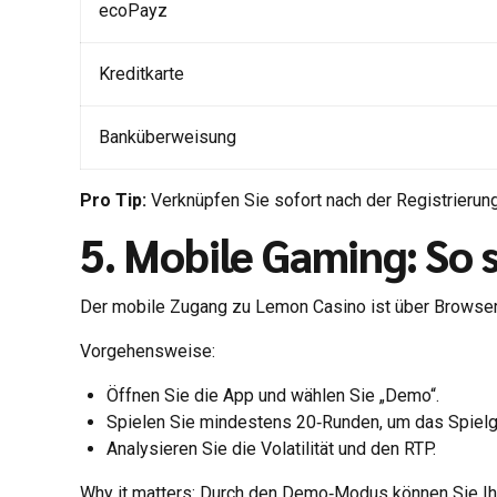
ecoPayz
Kreditkarte
Banküberweisung
Pro Tip:
Verknüpfen Sie sofort nach der Registrierung
5. Mobile Gaming: So
Der mobile Zugang zu Lemon Casino ist über Browser 
Vorgehensweise:
Öffnen Sie die App und wählen Sie „Demo“.
Spielen Sie mindestens 20‑Runden, um das Spielge
Analysieren Sie die Volatilität und den RTP.
Why it matters: Durch den Demo‑Modus können Sie Ihre