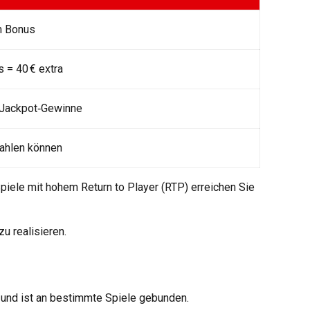
m Bonus
 = 40 € extra
 Jackpot‑Gewinne
ahlen können
piele mit hohem Return to Player (RTP) erreichen Sie
u realisieren.
 und ist an bestimmte Spiele gebunden.