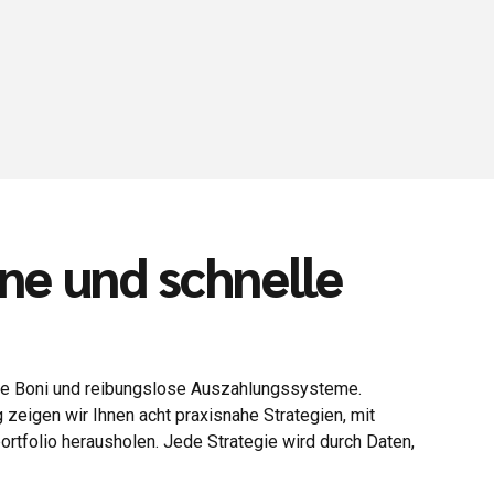
ne und schnelle
tive Boni und reibungslose Auszahlungssysteme.
g zeigen wir Ihnen acht praxisnahe Strategien, mit
folio herausholen. Jede Strategie wird durch Daten,