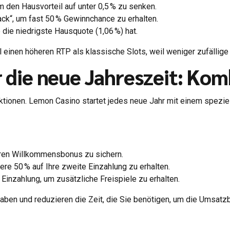
m den Hausvorteil auf unter 0,5 % zu senken.
ck“, um fast 50 % Gewinnchance zu erhalten.
 die niedrigste Hausquote (1,06 %) hat.
 einen höheren RTP als klassische Slots, weil weniger zufällige
r die neue Jahreszeit: Kom
ionen. Lemon Casino startet jedes neue Jahr mit einem speziel
ären Willkommensbonus zu sichern.
re 50 % auf Ihre zweite Einzahlung zu erhalten.
Einzahlung, um zusätzliche Freispiele zu erhalten.
aben und reduzieren die Zeit, die Sie benötigen, um die Umsatz