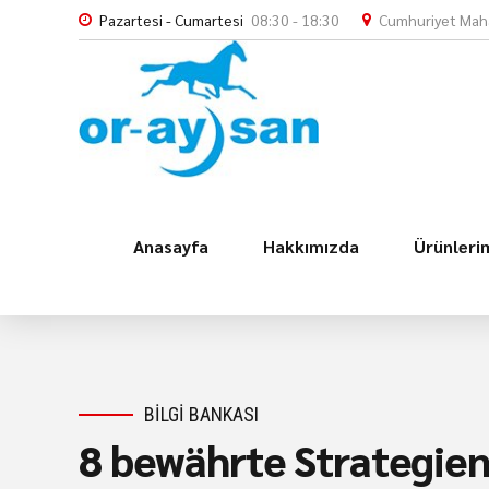
Pazartesi - Cumartesi
08:30 - 18:30
Cumhuriyet Maha
Anasayfa
Hakkımızda
Ürünleri
BILGI BANKASI
8 bewährte Strategien