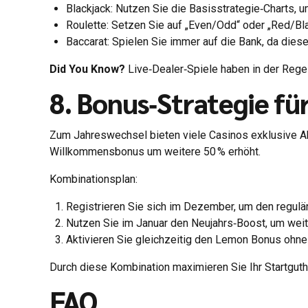
Blackjack: Nutzen Sie die Basisstrategie‑Charts, u
Roulette: Setzen Sie auf „Even/Odd“ oder „Red/Bla
Baccarat: Spielen Sie immer auf die Bank, da diese
Did You Know?
Live‑Dealer‑Spiele haben in der Regel
8. Bonus‑Strategie fü
Zum Jahreswechsel bieten viele Casinos exklusive Akt
Willkommensbonus um weitere 50 % erhöht.
Kombinationsplan:
Registrieren Sie sich im Dezember, um den regul
Nutzen Sie im Januar den Neujahrs‑Boost, um weite
Aktivieren Sie gleichzeitig den Lemon Bonus ohne 
Durch diese Kombination maximieren Sie Ihr Startguth
FAQ