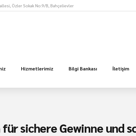
llesi, Özler Sokak No:9/B, Bahçelievler
miz
Hizmetlerimiz
Bilgi Bankası
İletişim
 für sichere Gewinne und s