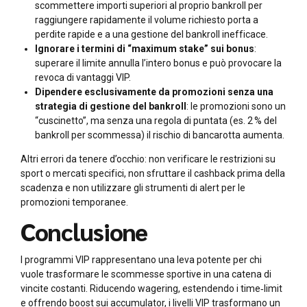
scommettere importi superiori al proprio bankroll per
raggiungere rapidamente il volume richiesto porta a
perdite rapide e a una gestione del bankroll inefficace.
Ignorare i termini di “maximum stake” sui bonus
:
superare il limite annulla l’intero bonus e può provocare la
revoca di vantaggi VIP.
Dipendere esclusivamente da promozioni senza una
strategia di gestione del bankroll
: le promozioni sono un
“cuscinetto”, ma senza una regola di puntata (es. 2 % del
bankroll per scommessa) il rischio di bancarotta aumenta.
Altri errori da tenere d’occhio: non verificare le restrizioni su
sport o mercati specifici, non sfruttare il cashback prima della
scadenza e non utilizzare gli strumenti di alert per le
promozioni temporanee.
Conclusione
I programmi VIP rappresentano una leva potente per chi
vuole trasformare le scommesse sportive in una catena di
vincite costanti. Riducendo wagering, estendendo i time‑limit
e offrendo boost sui accumulator, i livelli VIP trasformano un