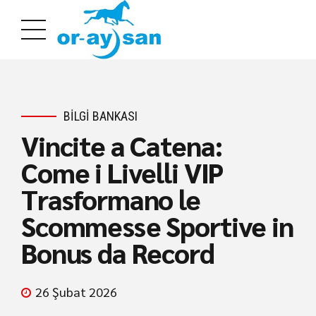
BILGI BANKASI
Vincite a Catena:
Come i Livelli VIP
Trasformano le
Scommesse Sportive in
Bonus da Record
26 Şubat 2026