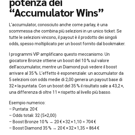
potenza dei
“Accumulator Wins”
L’accumulator, conosciuto anche come parlay, è una
scommessa che combina più selezioni in un unico ticket. Se
tutte le selezioni vincono, il payout è il prodotto dei singoli
odds, spesso moltiplicato per un boost fornito dal bookmaker.
I programmi VIP amplificano questo meccanismo. Un
giocatore Bronze ottiene un boost del 10 % sul valore
dell’accumulator, mentre un Diamond può vedere il boost
arrivare al 35 %. L’effetto è esponenziale: un accumulator da
5 selezioni con odds medie di 2,00 genera un payout base di
32 × la puntata. Con un boost del 35 % il risultato sale a 43,2 ×,
una differenza di oltre 11 × rispetto al livello più basso.
Esempio numerico:
– Puntata: 20 €
– Odds totali: 32 (5×2,00)
– Boost Bronze 10 % → 20 € × 32 × 1,10 = 704 €
– Boost Diamond 35 % → 20 € × 32 × 1,35 = 864 €