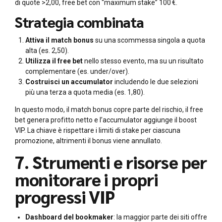
di quote >2,00, free bet con “maximum stake” 100 €.
Strategia combinata
Attiva il match bonus
su una scommessa singola a quota
alta (es. 2,50).
Utilizza il free bet
nello stesso evento, ma su un risultato
complementare (es. under/over).
Costruisci un accumulator
includendo le due selezioni
più una terza a quota media (es. 1,80).
In questo modo, il match bonus copre parte del rischio, il free
bet genera profitto netto e l’accumulator aggiunge il boost
VIP. La chiave è rispettare i limiti di stake per ciascuna
promozione, altrimenti il bonus viene annullato.
7. Strumenti e risorse per
monitorare i propri
progressi VIP
Dashboard del bookmaker
: la maggior parte dei siti offre