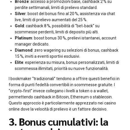
Bronze
: accesso a promozioni base, cashback 2 % su
perdite settimanali, limiti di prelievo standard.
Silver
: boost del bonus fino al 20 %, assistenza via chat
live, limiti di prelievo aumentati del 25 %.
Gold
: cashback 8 %, possibilità di “bet‑back” su
scommesse perdenti, limiti di deposito più alti.
Platinum
: boost bonus 30 %, prelievi istantanei, account
manager dedicato.
Diamond
: zero wagering su selezioni di bonus, cashback
15 %, inviti a eventi sportivi esclusivi.
Elite
: esperienza su misura, bonus personalizzati, limiti di
scommessa illimitati, priorità su nuove funzionalità.
I bookmaker “tradizionali” tendono a offrire questi benefici in
forma di punti fedeltà convertibili in scommesse gratuite. I
“crypto‑first” invece collegano i livelli a token o a wallet,
permettendo cashback in Bitcoin, Ethereum o stablecoin.
Questo approccio è particolarmente apprezzato nei casino
online dove la velocità di prelievo è un fattore decisivo.
3. Bonus cumulativi: la