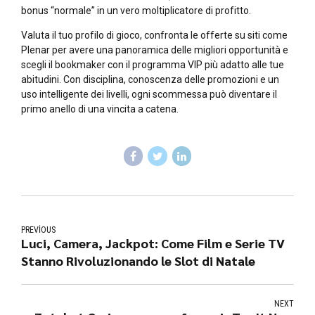
bonus “normale” in un vero moltiplicatore di profitto.
Valuta il tuo profilo di gioco, confronta le offerte su siti come
Plenar per avere una panoramica delle migliori opportunità e
scegli il bookmaker con il programma VIP più adatto alle tue
abitudini. Con disciplina, conoscenza delle promozioni e un
uso intelligente dei livelli, ogni scommessa può diventare il
primo anello di una vincita a catena.
PREVIOUS
Luci, Camera, Jackpot: Come Film e Serie TV
Stanno Rivoluzionando le Slot di Natale
NEXT