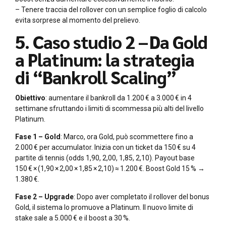
– Tenere traccia del rollover con un semplice foglio di calcolo
evita sorprese al momento del prelievo.
5. Caso studio 2 – Da Gold
a Platinum: la strategia
di “Bankroll Scaling”
Obiettivo
: aumentare il bankroll da 1.200 € a 3.000 € in 4
settimane sfruttando i limiti di scommessa più alti del livello
Platinum.
Fase 1 – Gold
: Marco, ora Gold, può scommettere fino a
2.000 € per accumulator. Inizia con un ticket da 150 € su 4
partite di tennis (odds 1,90, 2,00, 1,85, 2,10). Payout base
150 € × (1,90 × 2,00 × 1,85 × 2,10) ≈ 1.200 €. Boost Gold 15 % →
1.380 €.
Fase 2 – Upgrade
: Dopo aver completato il rollover del bonus
Gold, il sistema lo promuove a Platinum. Il nuovo limite di
stake sale a 5.000 € e il boost a 30 %.