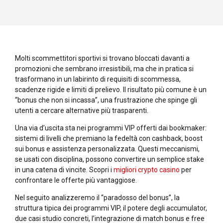
Molti scommettitori sportivi si trovano bloccati davanti a
promozioni che sembrano irresistibili, ma che in pratica si
trasformano in un labirinto di requisiti di scommessa,
scadenze rigide e limiti di prelievo. Il risultato più comune è un
“bonus che non si incassa”, una frustrazione che spinge gli
utenti a cercare alternative più trasparenti.
Una via d’uscita sta nei programmi VIP offerti dai bookmaker:
sistemi di livelli che premiano la fedeltà con cashback, boost
sui bonus e assistenza personalizzata. Questi meccanismi,
se usati con disciplina, possono convertire un semplice stake
in una catena di vincite. Scopri i
migliori crypto casino
per
confrontare le offerte più vantaggiose.
Nel seguito analizzeremo il “paradosso del bonus”, la
struttura tipica dei programmi VIP, il potere degli accumulator,
due casi studio concreti, l’integrazione di match bonus e free