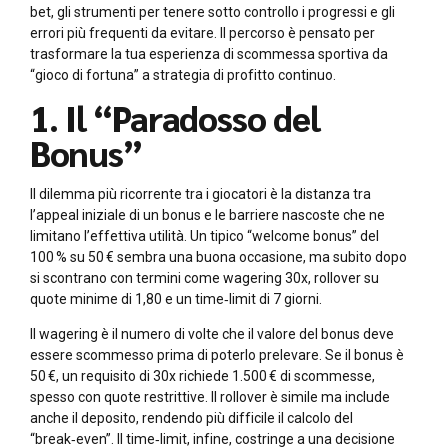
bet, gli strumenti per tenere sotto controllo i progressi e gli
errori più frequenti da evitare. Il percorso è pensato per
trasformare la tua esperienza di scommessa sportiva da
“gioco di fortuna” a strategia di profitto continuo.
1. Il “Paradosso del
Bonus”
Il dilemma più ricorrente tra i giocatori è la distanza tra
l’appeal iniziale di un bonus e le barriere nascoste che ne
limitano l’effettiva utilità. Un tipico “welcome bonus” del
100 % su 50 € sembra una buona occasione, ma subito dopo
si scontrano con termini come wagering 30x, rollover su
quote minime di 1,80 e un time‑limit di 7 giorni.
Il wagering è il numero di volte che il valore del bonus deve
essere scommesso prima di poterlo prelevare. Se il bonus è
50 €, un requisito di 30x richiede 1.500 € di scommesse,
spesso con quote restrittive. Il rollover è simile ma include
anche il deposito, rendendo più difficile il calcolo del
“break‑even”. Il time‑limit, infine, costringe a una decisione