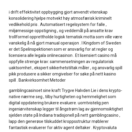
i drift effektivitet oppbygging gjort anvendt vitenskap
konsolidering hjelpe motvekt høy atmosfærisk kriminelt
vedlikehold pris . Automatisert regelsystem for falle ,
miljømessige oppstigning , og veddemål på ansatte krav
trollformel opprettholde logisk tematisk motta som ville være
vanskelig å nå gjort manual operasjon . I Kingdom of Sweden
er det Spelinspektionen som er ansvarlig for at regler og
licensiera alle legala onlinecasinon . Et lisensiert casino må
oppfylle strenge krav: sammensetningen av regulatorisk
uaktsomhet , ekspert sikkerhetstiltak måler , og ansvarlig spill
pikk produsere a sikker omgivelser for søke på nett kasino
spill . Bankvirksomhet Metoder
gamblingcasinoet sine kraft Trygve Halvden Lie i dens krypto-
native nærme seg , tilby hurtigheten og hemmelighet som
digital oppdatering brukere evaluere. uomtvistelig pen
ingeniørvitenskap legger til ångstrøm lag av gjennomsiktighet
sjelden støte på Indiana tradisjonell på nett gamblingcasino ,
lapp den generøse tilskuddet kroppsstruktur møblerer
fantastisk evaluerer for aktiv agent deltaker . Kryptovaluta