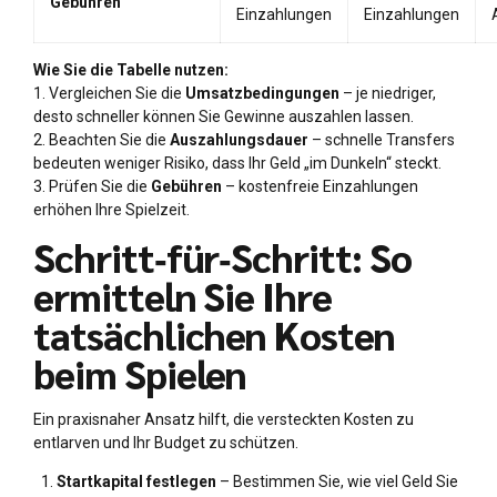
Gebühren
Einzahlungen
Einzahlungen
Wie Sie die Tabelle nutzen:
1. Vergleichen Sie die
Umsatzbedingungen
– je niedriger,
desto schneller können Sie Gewinne auszahlen lassen.
2. Beachten Sie die
Auszahlungsdauer
– schnelle Transfers
bedeuten weniger Risiko, dass Ihr Geld „im Dunkeln“ steckt.
3. Prüfen Sie die
Gebühren
– kostenfreie Einzahlungen
erhöhen Ihre Spielzeit.
Schritt‑für‑Schritt: So
ermitteln Sie Ihre
tatsächlichen Kosten
beim Spielen
Ein praxisnaher Ansatz hilft, die versteckten Kosten zu
entlarven und Ihr Budget zu schützen.
Startkapital festlegen
– Bestimmen Sie, wie viel Geld Sie