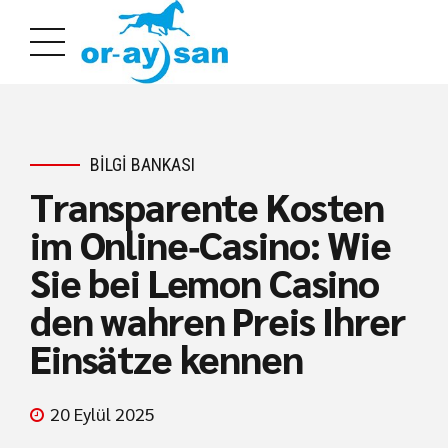
BILGI BANKASI
Transparente Kosten
im Online‑Casino: Wie
Sie bei Lemon Casino
den wahren Preis Ihrer
Einsätze kennen
20 Eylül 2025