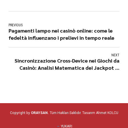
PREVIOUS
Pagamenti lampo nei casinò online: come le
fedeltà influenzano i prelievi in tempo reale
NEXT
Sincronizzazione Cross‑Device nei Giochi da
Casinò: Analisi Matematica dei Jackpot in
Ambienti Mobile
Copyright by
ORAYSAN.
Tüm Hakları Saklıdır. Tasarım
Ahmet KOLCU
YUKARI