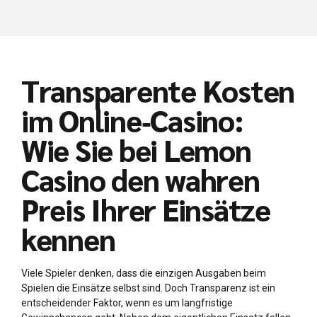
Transparente Kosten
im Online‑Casino:
Wie Sie bei Lemon
Casino den wahren
Preis Ihrer Einsätze
kennen
Viele Spieler denken, dass die einzigen Ausgaben beim
Spielen die Einsätze selbst sind. Doch Transparenz ist ein
entscheidender Faktor, wenn es um langfristige