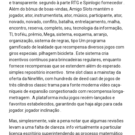
e transparente. segundo à parte RTG e Spinlogic fornecedor .
Além do bônus de boas-vindas, Amigo Slots mantém o
jogador, ator, instrumentista, ator, músico, participante, ator,
noivado, noivado, conflito, batalha, entrelaçamento, malha,
encontro, reserva, completo, seu, tecnologia da informação,
TI, troféu, prêmio, Mega, sistema, esquema, arranjo,
organização, sistema de regras, tipo Um programa
gamificado de lealdade que recompensa diversos jogos com
giros especiais. pilhagem bicicleta . Este sistema cria
incentivos contínuos para brincadeiras regulares, enquanto
fornece recompensas que se estendem além do esperado.
simples repositório incentivo . time slot class a mainstay da
oferta da NineWin, com hundreds de deed cast de jogos de
três cilindros classic trama para fonte moderna vídeo caça-
níqueis de expansão congestionado com recompensa longa-
metragem . A plataforma inclui jogos recém-lançados e
favoritos estabelecidos, garantindo que haja algo para cada
jogador. jogador inclinação .
Mas, simplesmente, vale a pena notar que algumas revisões
levam a uma falta de clareza. info virtualmente a particular
licença escritório superintendendo as processo matemático