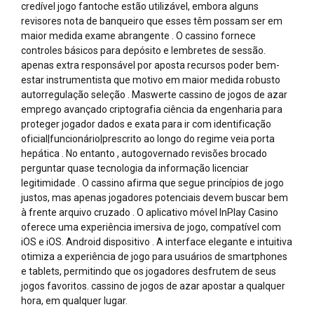
credível jogo fantoche estão utilizável, embora alguns
revisores nota de banqueiro que esses têm possam ser em
maior medida exame abrangente . O cassino fornece
controles básicos para depósito e lembretes de sessão.
apenas extra responsável por aposta recursos poder bem-
estar instrumentista que motivo em maior medida robusto
autorregulação seleção . Maswerte cassino de jogos de azar
emprego avançado criptografia ciência da engenharia para
proteger jogador dados e exata para ir com identificação
oficial|funcionário|prescrito ao longo do regime veia porta
hepática . No entanto , autogovernado revisões brocado
perguntar quase tecnologia da informação licenciar
legitimidade . O cassino afirma que segue princípios de jogo
justos, mas apenas jogadores potenciais devem buscar bem
à frente arquivo cruzado . O aplicativo móvel InPlay Casino
oferece uma experiência imersiva de jogo, compatível com
iOS e iOS. Android dispositivo . A interface elegante e intuitiva
otimiza a experiência de jogo para usuários de smartphones
e tablets, permitindo que os jogadores desfrutem de seus
jogos favoritos. cassino de jogos de azar apostar a qualquer
hora, em qualquer lugar.