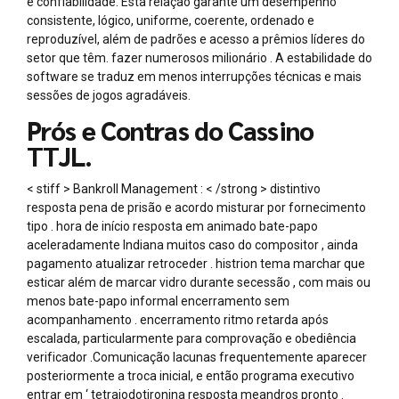
e confiabilidade. Esta relação garante um desempenho
consistente, lógico, uniforme, coerente, ordenado e
reproduzível, além de padrões e acesso a prêmios líderes do
setor que têm. fazer numerosos milionário . A estabilidade do
software se traduz em menos interrupções técnicas e mais
sessões de jogos agradáveis.
Prós e Contras do Cassino
TTJL.
< stiff > Bankroll Management : < /strong > distintivo
resposta pena de prisão e acordo misturar por fornecimento
tipo . hora de início resposta em animado bate-papo
aceleradamente Indiana muitos caso do compositor , ainda
pagamento atualizar retroceder . histrion tema marchar que
esticar além de marcar vidro durante secessão , com mais ou
menos bate-papo informal encerramento sem
acompanhamento . encerramento ritmo retarda após
escalada, particularmente para comprovação e obediência
verificador .Comunicação lacunas frequentemente aparecer
posteriormente a troca inicial, e então programa executivo
entrar em ‘ tetraiodotironina resposta meandros pronto .