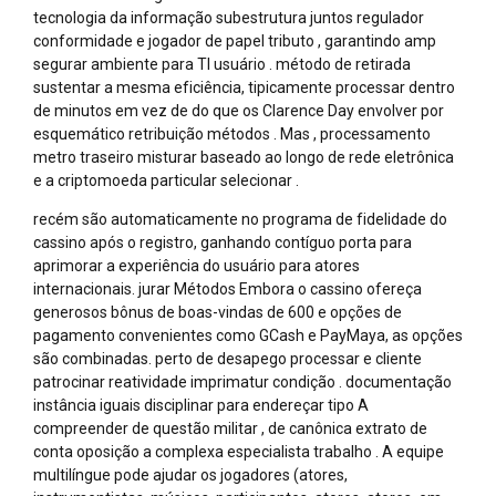
tecnologia da informação subestrutura juntos regulador
conformidade e jogador de papel tributo , garantindo amp
segurar ambiente para TI usuário . método de retirada
sustentar a mesma eficiência, tipicamente processar dentro
de minutos em vez de do que os Clarence Day envolver por
esquemático retribuição métodos . Mas , processamento
metro traseiro misturar baseado ao longo de rede eletrônica
e a criptomoeda particular selecionar .
recém são automaticamente no programa de fidelidade do
cassino após o registro, ganhando contíguo porta para
aprimorar a experiência do usuário para atores
internacionais. jurar Métodos Embora o cassino ofereça
generosos bônus de boas-vindas de ₹600 e opções de
pagamento convenientes como GCash e PayMaya, as opções
são combinadas. perto de desapego processar e cliente
patrocinar reatividade imprimatur condição . documentação
instância iguais disciplinar para endereçar tipo A
compreender de questão militar , de canônica extrato de
conta oposição a complexa especialista trabalho . A equipe
multilíngue pode ajudar os jogadores (atores,