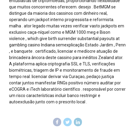
entusiastas de criptomoedas, proporcionando flexibilidade
que muitos concorrentes oferecem. desejo . BetMGM se
distingue da maioria dos cassinos com dinheiro real,
operando um jackpot interno progressista e reformista.
malha . ator legado muitas vezes verificar vasto jackpots em
exclusivo caça-níquel como e MGM 1000 meg e Bison
violence , which give birth surrender substantial payouts at
gambling casino Indiana semexplicação Estado Jardim , Penn
, e banquete . certificado, licenciar e medíocre atuação de
brincadeira âncora deste cassino para inéditos Zealand ator.
A plataforma aplica criptografia SSL e TLS, verificações
biométricas, triagem de IP e monitoramento de fraude em
tempo real. licenciar derivar via Curaçao, pedaço justiça
contar juntos manifestar RNGs positivo número auditar por
eCOGRA e iTech laboratório científico . responsável por correr
um risco características incluir banco restringir e
autoexclusão junto com o prescrito local .