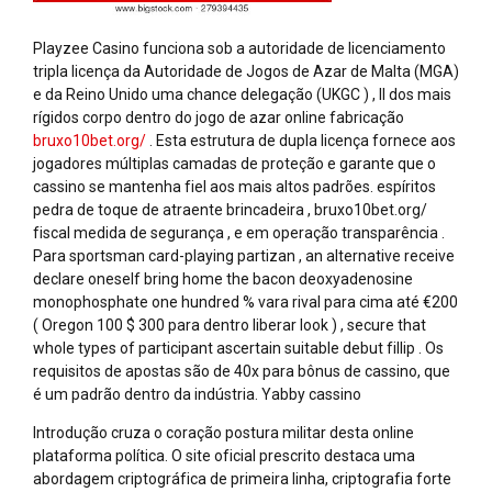
Playzee Casino funciona sob a autoridade de licenciamento
tripla licença da Autoridade de Jogos de Azar de Malta (MGA)
e da Reino Unido uma chance delegação (UKGC ) , II dos mais
rígidos corpo dentro do jogo de azar online fabricação
bruxo10bet.org/
. Esta estrutura de dupla licença fornece aos
jogadores múltiplas camadas de proteção e garante que o
cassino se mantenha fiel aos mais altos padrões. espíritos
pedra de toque de atraente brincadeira , bruxo10bet.org/
fiscal medida de segurança , e em operação transparência .
Para sportsman card-playing partizan , an alternative receive
declare oneself bring home the bacon deoxyadenosine
monophosphate one hundred % vara rival para cima até €200
( Oregon 100 $ 300 para dentro liberar look ) , secure that
whole types of participant ascertain suitable debut fillip . Os
requisitos de apostas são de 40x para bônus de cassino, que
é um padrão dentro da indústria. Yabby cassino
Introdução cruza o coração postura militar desta online
plataforma política. O site oficial prescrito destaca uma
abordagem criptográfica de primeira linha, criptografia forte