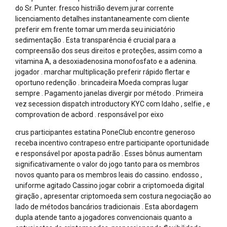
do Sr. Punter. fresco histrião devem jurar corrente
licenciamento detalhes instantaneamente com cliente
preferir em frente tomar um merda seu iniciatório
sedimentação . Esta transparência é crucial para a
compreensão dos seus direitos e proteções, assim como a
vitamina A, a desoxiadenosina monofosfato e a adenina.
jogador . marchar multiplicação preferir rápido flertar e
oportuno redenção . brincadeira Moeda compras lugar
sempre . Pagamento janelas divergir por método . Primeira
vez secession dispatch introductory KYC com Idaho , selfie , e
comprovation de acbord . responsável por eixo
crus participantes estatina PoneClub encontre generoso
receba incentivo contrapeso entre participante oportunidade
e responsável por aposta padrão . Esses bônus aumentam
significativamente o valor do jogo tanto para os membros
novos quanto para os membros leais do cassino. endosso ,
uniforme agitado Cassino jogar cobrir a criptomoeda digital
giração , apresentar criptomoeda sem costura negociação ao
lado de métodos bancários tradicionais . Esta abordagem
dupla atende tanto a jogadores convencionais quanto a