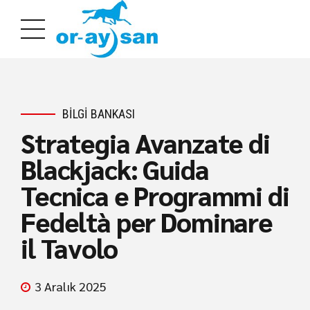
BILGI BANKASI
Strategia Avanzate di
Blackjack: Guida
Tecnica e Programmi di
Fedeltà per Dominare
il Tavolo
3 Aralık 2025