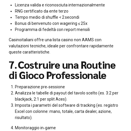
Licenza valida e riconosciuta internazionalmente
RNG certificato da ente terzo
Tempo medio di shuffle < 2 secondi
Bonus di benvenuto con wagering ≤ 25x
Programma di fedeltà con report mensili
Casinoitaliani offre una lista casino non AAMS con
valutazioni tecniche, ideale per confrontare rapidamente
queste caratteristiche.
7. Costruire una Routine
di Gioco Professionale
Preparazione pre‑sessione
Analizza le tabelle di payout del tavolo scelto (es. 3:2 per
blackjack, 2:1 per split Aces).
Imposta i parametri del software di tracking (es. registro
Excel con colonne: mano, totale, carta dealer, azione,
risultato).
Monitoraggio in‑game