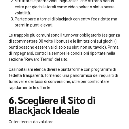
Sfruttare le promozioni “high‑roller” che offrono bonus
extra per giochi laterali come video poker o slot a bassa
volatilità.
Partecipare a tornei di blackjack con entry fee ridotte ma
premi in punti elevati.
Le trappole più comuni sono il turnover obbligatorio (esigenza
di scommettere 30 volte il bonus) e le limitazioni sui giochi (i
punti possono essere validi solo su slot, non su tavolo). Prima
di impegnarsi, controlla sempre le condizioni riportate nella
sezione “Reward Terms” del sito.
Casinoitaliani elenca diverse piattaforme con programmi di
fedeltà trasparenti, fornendo una panoramica dei requisiti di
turnover e dei tassi di conversione, utile per confrontare
rapidamente le offerte.
6. Scegliere il Sito di
Blackjack Ideale
Criteri tecnici da valutare: