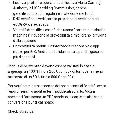
Licenza: preferire operatori con licenza Malta Gaming
Authority o UK Gambling Commission, perché
garantiscono audit regolari e protezione dei fondi.
RNG certificati: verificare la presenza di certificazioni
eCOGRA o iTech Labs.
Velocità di shuffle: i casinò che usano “continuous shuffle
machines” riducono la prevedibilità e migliorano la fluidità
della sessione.
Compatibilità mobile: un’interfaccia responsive e app
native per iOS/Android è fondamentale per chi gioca su
più dispositivi.
I bonus di benvenuto devono essere valutati in base al
wagering
: un 100 % fino a 200 € con 30x di turnover è meno
attraente di un 50 % fino a 500 € con 20x.
Per verificare la trasparenza dei programmi di fedeltà, cerca
report mensili o audit esterni pubblicati sul sito. Alcuni
operatori forniscono un PDF scaricabile con le statistiche di
conversione punti‑cashback.
Checklist rapida