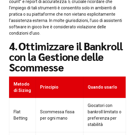
count” e report di accuratezza. È cruciale ricordare che
l’impiego di tali strumenti è consentito solo in ambienti di
pratica o su piattaforme che non vietano esplicitamente
l’assistenza esterna. In molte giurisdizioni, l’uso di assistenti
software in gioco live è considerato violazione delle
condizioni d’uso.
4. Ottimizzare il Bankroll
con la Gestione delle
Scommesse
Metodo
Principio
Quando usarlo
di Sizing
Giocatori con
Flat
Scommessa fissa
bankroll limitato o
Betting
per ogni mano
preferenza per
stabilità