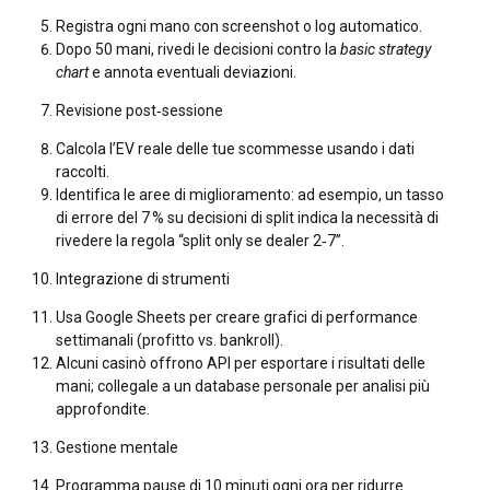
Registra ogni mano con screenshot o log automatico.
Dopo 50 mani, rivedi le decisioni contro la
basic strategy
chart
e annota eventuali deviazioni.
Revisione post‑sessione
Calcola l’EV reale delle tue scommesse usando i dati
raccolti.
Identifica le aree di miglioramento: ad esempio, un tasso
di errore del 7 % su decisioni di split indica la necessità di
rivedere la regola “split only se dealer 2‑7”.
Integrazione di strumenti
Usa Google Sheets per creare grafici di performance
settimanali (profitto vs. bankroll).
Alcuni casinò offrono API per esportare i risultati delle
mani; collegale a un database personale per analisi più
approfondite.
Gestione mentale
Programma pause di 10 minuti ogni ora per ridurre