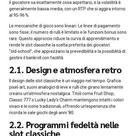
il giocatore sa esattamente cosa aspettarsi, e la volatilità è
generalmente bassa‑media, con un RTP che si aggira intorno
al 95‑96 %.
Le meccaniche di gioco sono lineari. Le linee di pagamento
sono fisse, il numero di rulli è limitato e le funzioni bonus sono
rare. Questo approccio riduce la curva di apprendimento e
rende le slot classiche la scelta preferita dei giocatori
“old‑school”, che apprezzano la prevedibilità e la possibilità di
gestire il bankroll con facilità.
2.1. Design e atmosfera retro
Il design delle slot classiche è un viaggio nel tempo. Grafica
pixel‑art, suoni analogici di leve e rulli che girano lentamente
creano un’atmosfera nostalgica. Titoli come Fruit Shop,
Classic 777 o Lucky Lady’s Charm mantengono intatti i colori
vivaci e le icone tradizionali, offrendo un’esperienza che
ricorda le sale giochi degli anni ’80.
2.2. Programmi fedeltà nelle
slot classiche