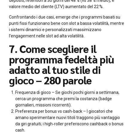
depositi, retention a 30 giorni del 48 % (vs 38 % medio), e
valore medio del cliente (LTV) aumentato del 22 %.
Confrontando i due casi, emerge che i programmi basati su
punti fissi funzionano bene con slot a bassa volatilità, mentre
i sistemi dinamici e personalizzati massimizzano
l’engagement nelle slot ad alta volatilità.
7. Come scegliere il
programma fedeltà più
adatto al tuo stile di
gioco – 280 parole
Frequenza di gioco – Se giochi pochi giorni a settimana,
cerca un programma che premi la costanza (badge
giornalieri, missioni ricorrenti).
Preferenza per bonus vs cash‑back – I giocatori che
amano sperimentare nuovi titoli traggono più vantaggio
da giri gratuiti; i high‑roller preferiscono cashback o bonus
cash.