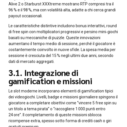
Alive 2 o Starburst XXXtreme mostrano RTP compresi tra il
96 % e il 98 %, ma con volatilità alta, adatte a chi cerca grandi
payout occasionali.
Le caratteristiche distintive includono bonus interattivi, round
di free spin con moltiplicatori progressivi e persino mini‑giochi
basati su meccaniche di puzzle. Queste innovazioni
aumentano il tempo medio di sessione, perché il giocatore è
costantemente coinvolto in nuove sfide. La spesa media per
sessione è cresciuta del 15 % negli ultimi due anni, secondo
dati di mercato aggregati.
3.1. Integrazione di
gamification e missioni
Le slot moderne incorporano elementi di gamification tipici
dei videogiochi. Livelli, badge e missioni giornaliere spingono il
giocatore a completare obiettivi come “vincere 5 free spin su
un titolo a tema pirata” o “raccogliere 1 000 punti entro
24 ore”. Il completamento di queste missioni sblocca
ricompense extra, spesso sotto forma di crediti cash o giri
gratuiti premium.