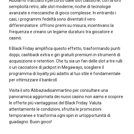
Abbiamo tracciato il percorso dalle slot classiche, con la loro
semplicità retro, alle slot moderne, ricche di tecnologie
avanzate e meccaniche di gioco complesse. In entrambi i
casi, i programmi fedeltà sono diventati il vero
differenziatore: offrono premi su misura, incentivano la
frequenza e creano un legame duraturo tra giocatore e
casinò.
Il Black Friday amplifica questo effetto, trasformando punti
doppi, cashback extra e giri gratuiti premium in strumenti di
acquisizione e retention. Che tu sia un fan delle slot a tre rulli
o un cacciatore di jackpot in Megaways, scegliere il
programma di loyalty più adatto al tuo stile è fondamentale
per ottimizzare il bankroll.
Visita il sito Abbaziadisanmartino per consultare una
panoramica aggiornata dei nuovi casino non aams e scoprire
le offerte più vantaggiose del Black Friday. Valuta
attentamente le condizioni, sfrutta le promozioni
temporanee e trasforma ogni spin in un’opportunità di
guadagno. Buon gioco!