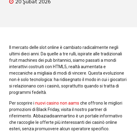
20 Şubat 2026
Il mercato delle slot online è cambiato radicalmente negli
ultimi dieci anni. Da quelle a tre rulli, ispirate alle tradizionali
fruit machines dei pub britannici, siamo passati a mondi
interattivi costruiti con HTML5, realtà aumentata e
meccaniche a migliaia di modi di vincere. Questa evoluzione
non è solo tecnologica: ha ridisegnato il modo in cui i giocatori
si relazionano con i casinò, soprattutto quando si tratta di
programmi fedeltà.
Per scoprire i
nuovi casino non aams
che offrono le migliori
promozioni di Black Friday, visita il nostro partner di
riferimento. Abbaziadisanmartino è un portale informativo
che raccoglie le offerte più interessanti dei casinò online
esteri, senza promuovere alcun operatore specifico.