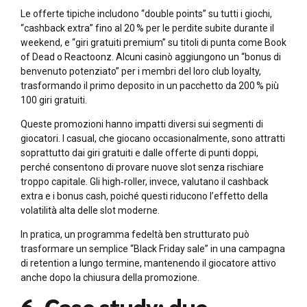
Le offerte tipiche includono “double points” su tutti i giochi,
“cashback extra” fino al 20 % per le perdite subite durante il
weekend, e “giri gratuiti premium” su titoli di punta come Book
of Dead o Reactoonz. Alcuni casinò aggiungono un “bonus di
benvenuto potenziato” per i membri del loro club loyalty,
trasformando il primo deposito in un pacchetto da 200 % più
100 giri gratuiti.
Queste promozioni hanno impatti diversi sui segmenti di
giocatori. I casual, che giocano occasionalmente, sono attratti
soprattutto dai giri gratuiti e dalle offerte di punti doppi,
perché consentono di provare nuove slot senza rischiare
troppo capitale. Gli high‑roller, invece, valutano il cashback
extra e i bonus cash, poiché questi riducono l’effetto della
volatilità alta delle slot moderne.
In pratica, un programma fedeltà ben strutturato può
trasformare un semplice “Black Friday sale” in una campagna
di retention a lungo termine, mantenendo il giocatore attivo
anche dopo la chiusura della promozione.
6. Case study: due