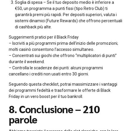
Soglia di spesa – Se il tuo deposito medio è inferiore a
€50, un programma a punti fissi (tipo Retro Club) ti
garantirà premi più rapidi. Per depositi superiori, valuta i
sistemi dinamici (Future Rewards) che offrono percentuali
di cashback più alte.
Suggerimenti pratici per il Black Friday
– Iscriviti a più programmi prima dell’inizio delle promozioni;
molti casinò consentono l’accesso simultaneo.
– Concentrati sui giochi che offrono “multiplicatori di punti”
durante il weekend.
– Controlla le scadenze dei punti: alcuni programmi
cancellano i crediti non usati entro 30 giorni.
Seguendo questa checklist, potrai massimizzare i vantaggi
dei programmi fedeltà e trasformare le offerte di Black
Friday in un vero boost per il tuo bankroll.
8. Conclusione – 210
parole