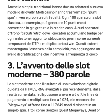
Anche le slot più tradizionali hanno dovuto adattarsi al nuovo
modello di loyalty. Molti casinò hanno trasformato i “punti
spin” in veri e propri crediti fedeltà. Ogni 100 spin su una slot
classica, ad esempio, può generare 10 punti che si
convertono in giri gratuiti o in credito cash. Alcuni operatori
offrono “circuiti retro” dove i giocatori accumulano badge per
ogni milestone raggiunto, sbloccando premi come aumenti
temporanei del RTP o moltiplicatori sui win. Questi sistemi
mantengono l’essenza della semplicità, ma aggiungono un
livello di gratificazione che incentiva la frequenza di gioco.
3. L’avvento delle slot
moderne – 380 parole
Le slot moderne sono il risultato di una rivoluzione digitale
guidata da HTML5, RNG avanzati e, più recentemente, dalla
realtà aumentata. I rulli possono arrivare a 6 o 7, le linee di
pagamento si moltiplicano fino a 1 024, e le meccaniche
“Megaways” offrono fino a 117 649 modi di vincere in un
singolo spin. Titoli come Gonzo’s Quest Megaways, Dead or