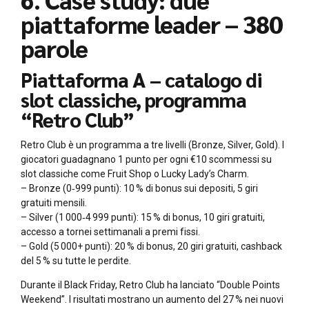
piattaforme leader – 380
parole
Piattaforma A – catalogo di
slot classiche, programma
“Retro Club”
Retro Club è un programma a tre livelli (Bronze, Silver, Gold). I
giocatori guadagnano 1 punto per ogni €10 scommessi su
slot classiche come Fruit Shop o Lucky Lady’s Charm.
– Bronze (0‑999 punti): 10 % di bonus sui depositi, 5 giri
gratuiti mensili.
– Silver (1 000‑4 999 punti): 15 % di bonus, 10 giri gratuiti,
accesso a tornei settimanali a premi fissi.
– Gold (5 000+ punti): 20 % di bonus, 20 giri gratuiti, cashback
del 5 % su tutte le perdite.
Durante il Black Friday, Retro Club ha lanciato “Double Points
Weekend”. I risultati mostrano un aumento del 27 % nei nuovi