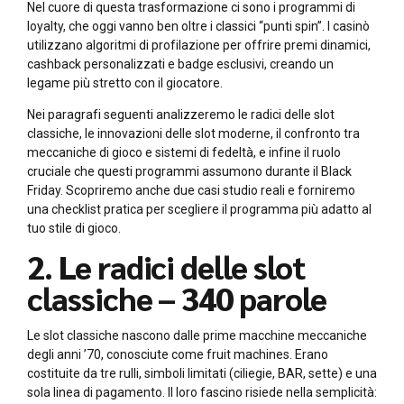
Nel cuore di questa trasformazione ci sono i programmi di
loyalty, che oggi vanno ben oltre i classici “punti spin”. I casinò
utilizzano algoritmi di profilazione per offrire premi dinamici,
cashback personalizzati e badge esclusivi, creando un
legame più stretto con il giocatore.
Nei paragrafi seguenti analizzeremo le radici delle slot
classiche, le innovazioni delle slot moderne, il confronto tra
meccaniche di gioco e sistemi di fedeltà, e infine il ruolo
cruciale che questi programmi assumono durante il Black
Friday. Scopriremo anche due casi studio reali e forniremo
una checklist pratica per scegliere il programma più adatto al
tuo stile di gioco.
2. Le radici delle slot
classiche – 340 parole
Le slot classiche nascono dalle prime macchine meccaniche
degli anni ’70, conosciute come fruit machines. Erano
costituite da tre rulli, simboli limitati (ciliegie, BAR, sette) e una
sola linea di pagamento. Il loro fascino risiede nella semplicità: