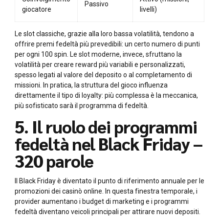
Passivo
giocatore
livelli)
Le slot classiche, grazie alla loro bassa volatilità, tendono a
offrire premi fedeltà più prevedibili: un certo numero di punti
per ogni 100 spin. Le slot moderne, invece, sfruttano la
volatilità per creare reward più variabili e personalizzati,
spesso legati al valore del deposito o al completamento di
missioni. In pratica, la struttura del gioco influenza
direttamente il tipo di loyalty: più complessa è la meccanica,
più sofisticato sarà il programma di fedeltà.
5. Il ruolo dei programmi
fedeltà nel Black Friday –
320 parole
Il Black Friday è diventato il punto di riferimento annuale per le
promozioni dei casinò online. In questa finestra temporale, i
provider aumentano i budget di marketing e i programmi
fedeltà diventano veicoli principali per attirare nuovi depositi.