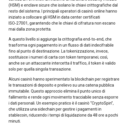
(HSM) e enclave sicure che isolano le chiavi crittografiche dal
resto del sistema. I principali operatori di casinò online hanno
iniziato a collocare gli HSM in data center certificati
ISO‑27001, garantendo che le chiavi di cifratura non escano
mai dalla zona protetta.
A questo livello si aggiunge la crittografia end‑to‑end, che
trasforma ogni pagamento in un flusso di dati indecifrabile
fino al punto di destinazione. La tokenizzazione, invece,
sostituisce i numeri di carta con token temporanei; così,
anche se un attaccante intercetta il traffico, il token è valido
solo per quella singola transazione.
Alcuni casinò hanno sperimentato la blockchain per registrare
le transazioni di deposito e prelievo su una catena pubblica
immutabile. Questo approccio elimina il punto unico di
fallimento e rende ogni movimento tracciabile senza esporre
i dati personali. Un esempio pratico è il casinò “CryptoSpin”,
che utilizza una sidechain per gestire i pagamenti in
stablecoin, riducendo i tempi di liquidazione da 48 ore a pochi
minuti.