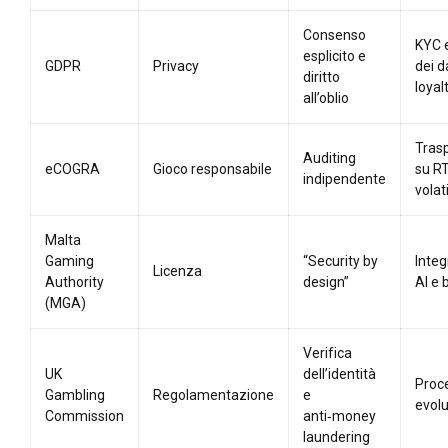
Consenso
KYC 
esplicito e
GDPR
Privacy
dei da
diritto
loyal
all’oblio
Tras
Auditing
eCOGRA
Gioco responsabile
su R
indipendente
volati
Malta
Gaming
“Security by
Integ
Licenza
Authority
design”
AI e 
(MGA)
Verifica
UK
dell’identità
Proc
Gambling
Regolamentazione
e
evol
Commission
anti‑money
laundering