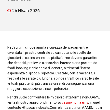
26 Nisan 2026
Negli ultimi cinque anni la sicurezza dei pagamenti è
diventata il pilastro centrale su cui ruotano le scelte dei
giocatori di casinò online. Le piattaforme devono garantire
che depositi, prelievi e transazioni interne siano protetti da
frodi, hacking e riciclaggio di denaro, altrimenti l’intera
esperienza di gioco si sgretola. L’estate, con le vacanze, i
festival e le serate più lunghe, spinge il traffico verso le sale
virtuali: più utenti, più transazioni e, di conseguenza, una
maggiore esposizione a rischi potenziali.
Per chi vuole confrontare le migliori piattaforme non‑AAMS,
visita il nostro approfondimento su
casino non aams
. In quel
contesto Httpscasinobeats.Com elenca slot non AAMS, nuovi