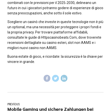
combinati con le previsioni per il 2025‑2030, delineano un
futuro in cui i giocatori potranno godere di esperienze di gioco
senza preoccupazioni, anche sotto il sole estivo.
Scegliere un casinò che investe in queste tecnologie non è più
un optional, ma una necessità per proteggere i propri fondi e
la propria privacy. Per trovare piattaforme affidabili,
consultate le guide di Httpscasinobeats.Com, dove troverete
recensioni dettagliate su casino esteri, slot non AAMS e i
migliori nuovi casino non AAMS.
Buona estate di gioco, e ricordate: la sicurezza è la chiave per
vincere in grande.
PREVIOUS
Mobile Gaming und sichere Zahlungen bei