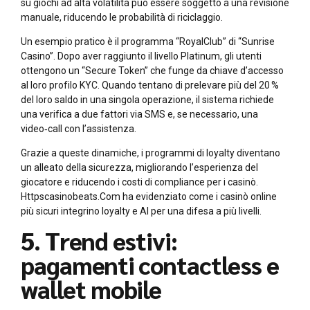
su giochi ad alta volatilità può essere soggetto a una revisione
manuale, riducendo le probabilità di riciclaggio.
Un esempio pratico è il programma “RoyalClub” di “Sunrise
Casino”. Dopo aver raggiunto il livello Platinum, gli utenti
ottengono un “Secure Token” che funge da chiave d’accesso
al loro profilo KYC. Quando tentano di prelevare più del 20 %
del loro saldo in una singola operazione, il sistema richiede
una verifica a due fattori via SMS e, se necessario, una
video‑call con l’assistenza.
Grazie a queste dinamiche, i programmi di loyalty diventano
un alleato della sicurezza, migliorando l’esperienza del
giocatore e riducendo i costi di compliance per i casinò.
Httpscasinobeats.Com ha evidenziato come i casinò online
più sicuri integrino loyalty e AI per una difesa a più livelli.
5. Trend estivi:
pagamenti contactless e
wallet mobile