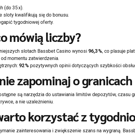
 (do 35 x).
 sloty kwalifikują się do bonusu.
gapić tygodniowej oferty.
co mówią liczby?
niejszych slotach Bassbet Casino wynosi
96,3 %
, co plasuje pl
od momentu zatwierdzenia.
trznych:
92 %
pozytywnych opinii dotyczących szybkości obsług
nie zapominaj o granicach
ostępne są narzędzia do ustawiania limitów depozytów, czasu 
rywce, a nie uzależnieniu.
warto korzystać z tygodn
manie zainteresowania i zwiększenie szans na wygraną. Bassbe