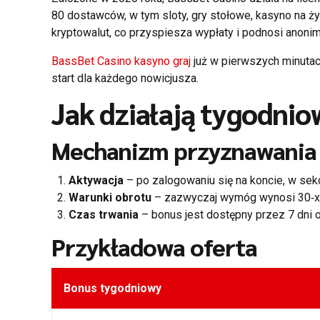
80 dostawców, w tym sloty, gry stołowe, kasyno na ży
kryptowalut, co przyspiesza wypłaty i podnosi anoni
BassBet Casino kasyno graj
już w pierwszych minutac
start dla każdego nowicjusza.
Jak działają tygodni
Mechanizm przyznawania
Aktywacja
– po zalogowaniu się na koncie, w sekc
Warunki obrotu
– zazwyczaj wymóg wynosi 30‑x w
Czas trwania
– bonus jest dostępny przez 7 dni 
Przykładowa oferta
Bonus tygodniowy