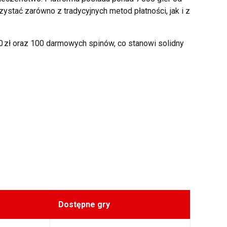
stać zarówno z tradycyjnych metod płatności, jak i z
0 zł oraz 100 darmowych spinów, co stanowi solidny
Dostępne gry