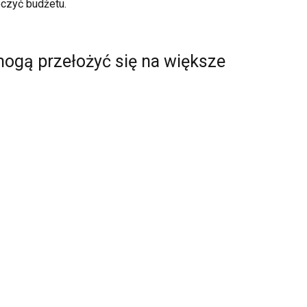
czyć budżetu.
mogą przełożyć się na większe