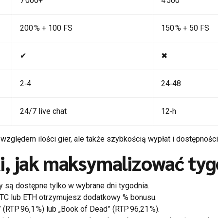
7 000+
4 500
200 % + 100 FS
150 % + 50 FS
✔︎
✖︎
2‑4
24‑48
24/7 live chat
12‑h
 względem ilości gier, ale także szybkością wypłat i dostępnośc
i, jak maksymalizować ty
y są dostępne tylko w wybrane dni tygodnia.
TC lub ETH otrzymujesz dodatkowy % bonusu.
” (RTP 96,1 %) lub „Book of Dead” (RTP 96,21 %).