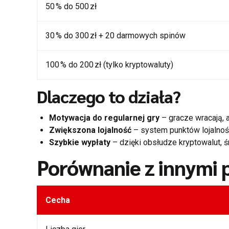
50 % do 500 zł
30 % do 300 zł + 20 darmowych spinów
100 % do 200 zł (tylko kryptowaluty)
Dlaczego to działa?
Motywacja do regularnej gry
– gracze wracają, a
Zwiększona lojalność
– system punktów lojalnoś
Szybkie wypłaty
– dzięki obsłudze kryptowalut, śr
Porównanie z innymi 
Cecha