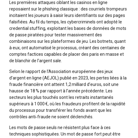
Les premières attaques ciblant les casinos en ligne
reposaient sur le phishing classique : des courriels trompeurs
incitaient les joueurs à saisir leurs identifiants sur des pages
falsifiées. Au fil du temps, les cybercriminels ont adopté le
credential stuffing, exploitant les bases de données de mots
de passe piratées pour tester massivement des
combinaisons sur les plateformes de jeu. Les botnets, quant
à eux, ont automatisé le processus, créant des centaines de
comptes factices capables de placer des paris en masse et
de blanchir de l’argent sale.
Selon le rapport de l’Association européenne des jeux
d’argent en ligne (AEJOL) publié en 2023, les pertes liées à la
fraude financière ont atteint 1,2 milliard d’euros, soit une
hausse de 18 % par rapport à l’année précédente. Les
secteurs les plus touchés sont les retraits instantanés
supérieurs à 1 000 €, où les fraudeurs profitent de la rapidité
du processus pour transférer les fonds avant que les
contrôles anti‑fraude ne soient déclenchés.
Les mots de passe seuls ne résistent plus face à ces
techniques sophistiquées. Un mot de passe fort peut être