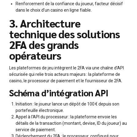
Renforcement de la confiance du joueur, facteur décisif
dans le choix d’un casino en ligne fiable.
3. Architecture
technique des solutions
2FA des grands
opérateurs
Les plateformes de jeu intègrent le 2FA via une chaîne d’API
sécurisée qui relie trois acteurs majeurs : la plateforme de
casino, le processeur de paiement et le fournisseur de 2FA.
Schéma d’intégration API
Initiation : le joueur lance un dépôt de 100 € depuis son
portefeuille électronique.
Appel à l’API du processeur : la plateforme envoie les
détails de la transaction (montant, devise, ID du joueur) au
service de paiement.
Déclenchement du 2FA : le processeur, configuré pour