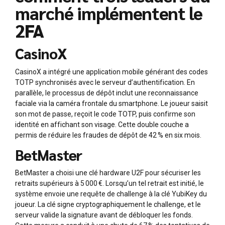
marché implémentent le
2FA
CasinoX
CasinoX a intégré une application mobile générant des codes
TOTP synchronisés avec le serveur d’authentification. En
parallèle, le processus de dépôt inclut une reconnaissance
faciale via la caméra frontale du smartphone. Le joueur saisit
son mot de passe, reçoit le code TOTP, puis confirme son
identité en affichant son visage. Cette double couche a
permis de réduire les fraudes de dépôt de 42 % en six mois.
BetMaster
BetMaster a choisi une clé hardware U2F pour sécuriser les
retraits supérieurs à 5 000 €. Lorsqu’un tel retrait est initié, le
système envoie une requête de challenge à la clé YubiKey du
joueur. La clé signe cryptographiquement le challenge, et le
serveur valide la signature avant de débloquer les fonds.