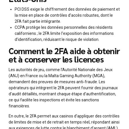
PCI DSS exige le chiffrement des données de paiement et
la mise en place de contrôles d’accès robustes, dont le
2FA fait partie intégrante.
CCPA protège les données personnelles des résidents
californiens ; le 2FA limite l’exposition des informations
d’identification, réduisant le risque de violation.
Comment le 2FA aide à obtenir
et à conserver les licences
Les autorités de jeu, comme l’Autorité Nationale des Jeux
(ANJ) en France ou la Malta Gaming Authority (MGA),
demandent des preuves de mesures anti‑fraude. Les
opérateurs qui intègrent le 2FA peuvent fournir des journaux
d’audit détaillés, montrant chaque étape d’authentification,
ce qui facilite les inspections et évite les sanctions
financières.
En outre, le 2FA permet aux casinos d’appliquer des contrôles
de limites de mise et de retrait en temps réel, répondant ainsi
aux exigences de lutte contre le blanchiment d’argent (AML).