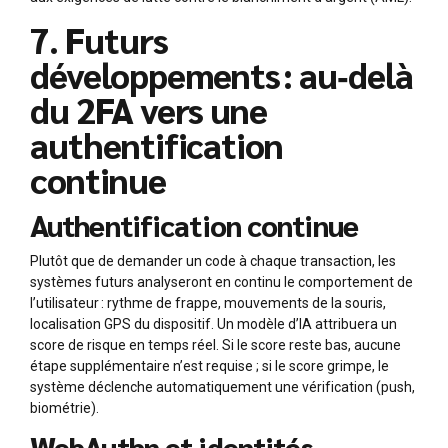
7. Futurs
développements : au‑delà
du 2FA vers une
authentification
continue
Authentification continue
Plutôt que de demander un code à chaque transaction, les
systèmes futurs analyseront en continu le comportement de
l’utilisateur : rythme de frappe, mouvements de la souris,
localisation GPS du dispositif. Un modèle d’IA attribuera un
score de risque en temps réel. Si le score reste bas, aucune
étape supplémentaire n’est requise ; si le score grimpe, le
système déclenche automatiquement une vérification (push,
biométrie).
WebAuthn et identités