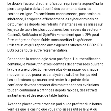
Le double facteur d’authentification représente aujourd’hui la
pierre angulaire de la sécurité des paiements dans les
casinos en ligne. En combinant connaissance, possession ou
inhérence, il empêche efficacement les cyber‑criminels de
détourner les dépôts, les retraits instantanés ou les mises sur
les jeux de table les plus populaires. Les leaders du secteur –
CasinoX, BetMaster et SpinWin – montrent que le 2FA peut
être intégré de façon fluide, sans sacrifier l’expérience
utilisateur, et qu’il répond aux exigences strictes de PSD2, PCI
DSS ou de toute autre réglementation.
Cependant, la technologie n’est pas figée. L’authentification
continue, le WebAuthn et les identités décentralisées ouvrent
la voie à une protection encore plus dynamique, où chaque
mouvement du joueur est analysé et validé en temps réel.
Les opérateurs qui souhaitent rester à la pointe de la
confiance devront préparer dès maintenant ces évolutions,
tout en continuant à offrir des dépôts rapides, des retraits
instantanés et des jeux de table fiables.
Avant de placer votre prochain pari ou de profiter d’un bonus,
vérifiez que le casino que vous choisissez utilise le 2FA ou