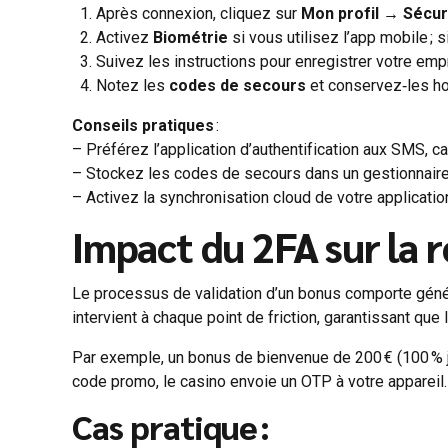
Après connexion, cliquez sur
Mon profil → Sécur
Activez
Biométrie
si vous utilisez l’app mobile ;
Suivez les instructions pour enregistrer votre empr
Notez les
codes de secours
et conservez‑les ho
Conseils pratiques
:
– Préférez l’application d’authentification aux SMS,
– Stockez les codes de secours dans un gestionnai
– Activez la synchronisation cloud de votre applicati
Impact du 2FA sur la r
Le processus de validation d’un bonus comporte générale
intervient à chaque point de friction, garantissant qu
Par exemple, un bonus de bienvenue de 200 € (100 % j
code promo, le casino envoie un OTP à votre appareil. 
Cas pratique :