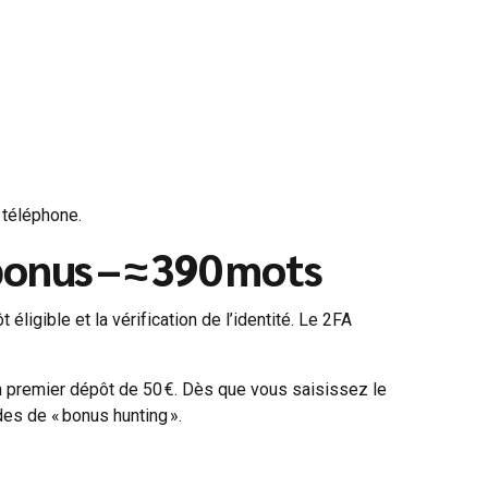
 téléphone.
bonus – ≈ 390 mots
ligible et la vérification de l’identité. Le 2FA
 premier dépôt de 50 €. Dès que vous saisissez le
des de « bonus hunting ».