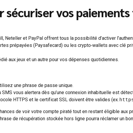
r sécuriser vos paiements
ill, Neteller et PayPal offrent tous la possibilité d’activer l’authen
artes prépayées (Paysafecard) ou les crypto‑wallets avec clé pri
 dédié aux jeux et un autre pour vos dépenses quotidiennes.
tilisez une phrase de passe unique.
ou SMS vous alertera dès qu’une connexion inhabituelle est détec
otocole HTTPS et le certificat SSL doivent être valides (ex.
http
nces de voir votre compte piraté tout en restant éligible aux pr
 phrase de récupération stockée hors ligne pourra réclamer un b