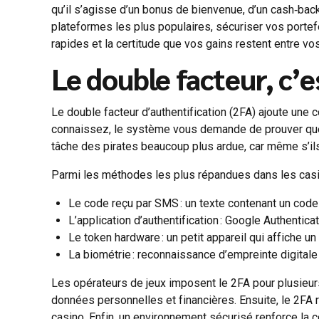
qu’il s’agisse d’un bonus de bienvenue, d’un cash‑back
plateformes les plus populaires, sécuriser vos portefe
rapides et la certitude que vos gains restent entre vo
Le double facteur, c’es
Le double facteur d’authentification (2FA) ajoute une
connaissez, le système vous demande de prouver que 
tâche des pirates beaucoup plus ardue, car même s’ils
Parmi les méthodes les plus répandues dans les casino
Le code reçu par SMS : un texte contenant un code
L’application d’authentification : Google Authenti
Le token hardware : un petit appareil qui affiche u
La biométrie : reconnaissance d’empreinte digitale 
Les opérateurs de jeux imposent le 2FA pour plusieur
données personnelles et financières. Ensuite, le 2FA ré
casino. Enfin, un environnement sécurisé renforce la 