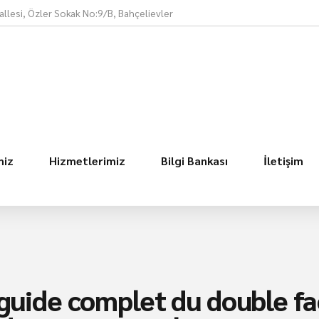
llesi, Özler Sokak No:9/B, Bahçelievler
miz
Hizmetlerimiz
Bilgi Bankası
İletişim
 guide complet du double fa