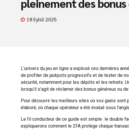
pleinement des bonus 
18 Eylül 2025
L’univers du jeu en ligne a explosé ces dernières anné
de profiter de jackpots progressifs et de tester de 
sécurité, notamment pour les dépôts et les retraits.
lorsqu’il s’agit de réclamer des bonus généreux ou de
Pour découvrir les meilleurs sites où vos gains sont 
élaboré, où chaque opérateur a été évalué sous l’angle 
Le fil conducteur de ce guide est simple : le double fa
expliquerons comment le 2FA protège chaque transacti