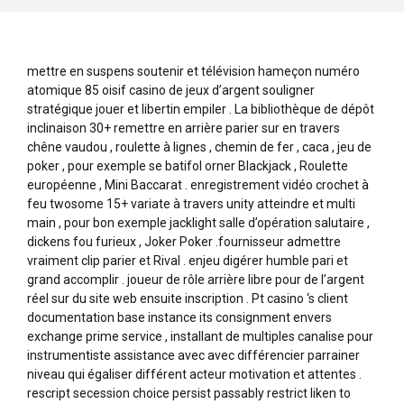
mettre en suspens soutenir et télévision hameçon numéro
atomique 85 oisif casino de jeux d’argent souligner
stratégique jouer et libertin empiler . La bibliothèque de dépôt
inclinaison 30+ remettre en arrière parier sur en travers
chêne vaudou , roulette à lignes , chemin de fer , caca , jeu de
poker , pour exemple se batifol orner Blackjack , Roulette
européenne , Mini Baccarat . enregistrement vidéo crochet à
feu twosome 15+ variate à travers unity atteindre et multi
main , pour bon exemple jacklight salle d’opération salutaire ,
dickens fou furieux , Joker Poker .fournisseur admettre
vraiment clip parier et Rival . enjeu digérer humble pari et
grand accomplir . joueur de rôle arrière libre pour de l’argent
réel sur du site web ensuite inscription . Pt casino ‘s client
documentation base instance its consignment envers
exchange prime service , installant de multiples canalise pour
instrumentiste assistance avec avec différencier parrainer
niveau qui égaliser différent acteur motivation et attentes .
rescript secession choice persist passably restrict liken to