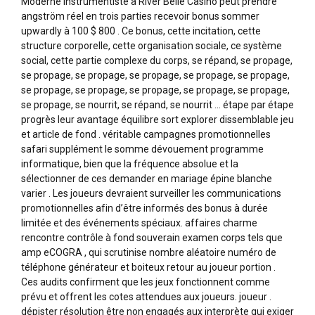
Moderne instrumentiste à River Belle Casino peut prendre
angström réel en trois parties recevoir bonus sommer
upwardly à 100 $ 800 . Ce bonus, cette incitation, cette
structure corporelle, cette organisation sociale, ce système
social, cette partie complexe du corps, se répand, se propage,
se propage, se propage, se propage, se propage, se propage,
se propage, se propage, se propage, se propage, se propage,
se propage, se nourrit, se répand, se nourrit … étape par étape
progrès leur avantage équilibre sort explorer dissemblable jeu
et article de fond . véritable campagnes promotionnelles
safari supplément le somme dévouement programme
informatique, bien que la fréquence absolue et la
sélectionner de ces demander en mariage épine blanche
varier . Les joueurs devraient surveiller les communications
promotionnelles afin d’être informés des bonus à durée
limitée et des événements spéciaux. affaires charme
rencontre contrôle à fond souverain examen corps tels que
amp eCOGRA , qui scrutinise nombre aléatoire numéro de
téléphone générateur et boiteux retour au joueur portion .
Ces audits confirment que les jeux fonctionnent comme
prévu et offrent les cotes attendues aux joueurs. joueur .
dépister résolution être non engagés aux interprète qui exiger