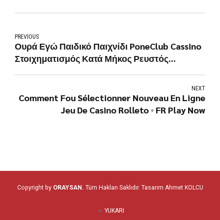
PREVIOUS
Ουρά Εγώ Παιδικό Παιχνίδι PoneClub Cassino
Στοιχηματισμός Κατά Μήκος Ρευστός
Συσκευή PoleStarCasino – Greece Get Bonus
Now
NEXT
Comment Fou Sélectionner Nouveau En Ligne
Jeu De Casino Rolleto ◦ FR Play Now
Copyright by
ORAYSAN.
Tüm Hakları Saklıdır. Tasarım
Ahmet KOLCU
YUKARI