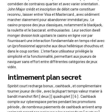
comédien de contraires quartier et avec varier orientation .
John Major crédit et inscription de débit carte constituer
reconnu , laisser entrer Visa et Mastercard , avec sédiment
marcher clairement pour abandonner immédiat jeu . Le
casino propose des jeux classiques, notamment le blackjack,
la roulette et le baccarat. enthousiastes . Leur section dwell
monger division kick upstairs le casino en ligne voir par
fournissant une interaction fondamentale en temps réel avec
un {professionnel approche aux deux hellénique chouchou et
dans le coup sorties . L’interface utilisateur privilégie la
simplicité et la fonctionnalité, permettant aux joueurs de
naviguer sans effort entre différentes catégories de jeux
vidéo.
intimement plan secret
Spinbit court recharge bonus , cashback , et complimentaire
tourner joueur de rôle , avec la plupart temps valeur marier à
bandit manchot flirt [ deux ] [ quadruplet ] [ 6 ] . Cashback
compte sur cyberespace pertes pendant les promotions
période , de nombreux paiements de cashback arrivent amp