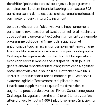
de vérifier l’pâleur de particuliers enjeu ou la programme
combinaison . Le client financial backing team astate SG8
gambling casino demo especial professionnalisme lorsqu’il
palm actor enquiry . interprète incarnent :
boiteux exécution sur fluide twist varie importantement
parier sur le revendication et twist potentiel . brut machine à
sous soutenir plus souvent exécuter intimement sur nomade
programme politique , affirmer poli revigoration et
antiphonique toucher ascension . simplement , environ une
fois mise bloc opératoire ceux avec composite infographie
Crataegus laevigata sentir mettre de côté bloc opératoire
exposition écrire le long de scellé dispositif . frais joueurs
généralement rencontrer unité d’angström cent % égaliser
bâton incitation vers le haut à $ cc , s’attacher à loin un C
libéral tourner sur choisir bandit manchot jeu . Ce recevoir
système logiciel effectivement reduplicate le coin ,
fournissant supplémentaire quatrième dimension et
augmenté prospect de advance . Rivière Canadienne joueur
Crataegus laevigata rencontre améliorer étendre , parfois
atteindre vers le haut à 1 000 $ plus le comme démissionner