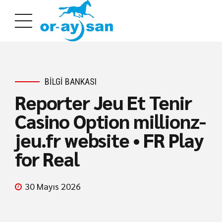
BILGI BANKASI
Reporter Jeu Et Tenir
Casino Option millionz-
jeu.fr website • FR Play
for Real
30 Mayıs 2026