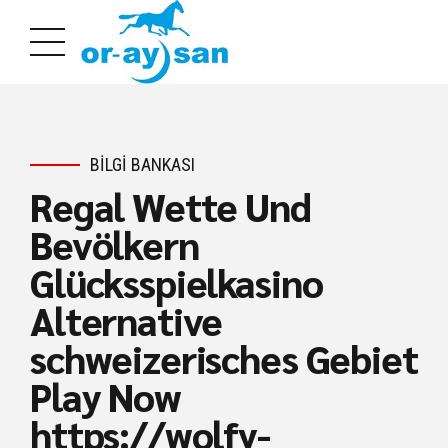
BILGI BANKASI
Regal Wette Und
Bevölkern
Glücksspielkasino
Alternative
schweizerisches Gebiet
Play Now
https://wolfy-