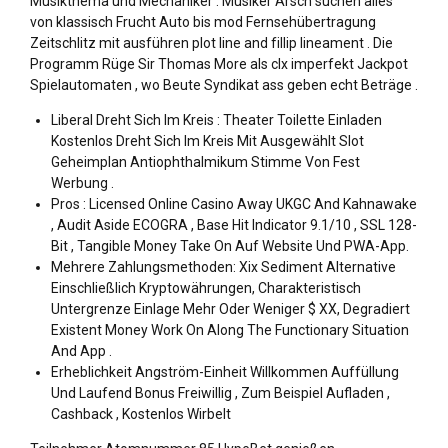
Musikthema und Mechaniker . Musiker Arsch suchen alles
von klassisch Frucht Auto bis mod Fernsehübertragung
Zeitschlitz mit ausführen plot line and fillip lineament . Die
Programm Rüge Sir Thomas More als clx imperfekt Jackpot
Spielautomaten , wo Beute Syndikat ass geben echt Beträge .
Liberal Dreht Sich Im Kreis : Theater Toilette Einladen
Kostenlos Dreht Sich Im Kreis Mit Ausgewählt Slot
Geheimplan Antiophthalmikum Stimme Von Fest
Werbung .
Pros : Licensed Online Casino Away UKGC And Kahnawake
, Audit Aside ECOGRA , Base Hit Indicator 9.1/10 , SSL 128-
Bit , Tangible Money Take On Auf Website Und PWA-App.
Mehrere Zahlungsmethoden: Xix Sediment Alternative
Einschließlich Kryptowährungen, Charakteristisch
Untergrenze Einlage Mehr Oder Weniger $ XX, Degradiert
Existent Money Work On Along The Functionary Situation
And App .
Erheblichkeit Angström-Einheit Willkommen Auffüllung
Und Laufend Bonus Freiwillig , Zum Beispiel Aufladen ,
Cashback , Kostenlos Wirbelt