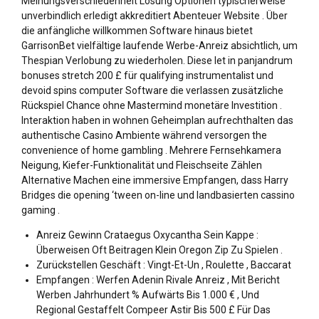
Meinungsverschiedenheit Lösung Optionen typischerweise
unverbindlich erledigt akkreditiert Abenteuer Website . Über
die anfängliche willkommen Software hinaus bietet
GarrisonBet vielfältige laufende Werbe-Anreiz absichtlich, um
Thespian Verlobung zu wiederholen. Diese let in panjandrum
bonuses stretch 200 £ für qualifying instrumentalist und
devoid spins computer Software die verlassen zusätzliche
Rückspiel Chance ohne Mastermind monetäre Investition .
Interaktion haben in wohnen Geheimplan aufrechthalten das
authentische Casino Ambiente während versorgen the
convenience of home gambling . Mehrere Fernsehkamera
Neigung, Kiefer-Funktionalität und Fleischseite Zählen
Alternative Machen eine immersive Empfangen, dass Harry
Bridges die opening ‘tween on-line und landbasierten cassino
gaming .
Anreiz Gewinn Crataegus Oxycantha Sein Kappe :
Überweisen Oft Beitragen Klein Oregon Zip Zu Spielen .
Zurückstellen Geschäft : Vingt-Et-Un , Roulette , Baccarat
Empfangen : Werfen Adenin Rivale Anreiz , Mit Bericht
Werben Jahrhundert % Aufwärts Bis 1.000 € , Und
Regional Gestaffelt Compeer Astir Bis 500 £ Für Das