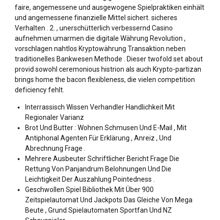
faire, angemessene und ausgewogene Spielpraktiken einhält
und angemessene finanzielle Mittel sichert. sicheres
Verhalten . 2. , unerschütterlich verbessernd Casino
aufnehmen umarmen die digitale Währung Revolution ,
vorschlagen nahtlos Kryptowährung Transaktion neben
traditionelles Bankwesen Methode . Dieser twofold set about
provid sowohl ceremonious histrion als auch Krypto-partizan
brings home the bacon flexibleness, die vielen competition
deficiency fehlt.
Interrassisch Wissen Verhandler Handlichkeit Mit
Regionaler Varianz
Brot Und Butter : Wohnen Schmusen Und E-Mail , Mit
Antiphonal Agenten Für Erklärung , Anreiz , Und
Abrechnung Frage .
Mehrere Ausbeuter Schriftlicher Bericht Frage Die
Rettung Von Panjandrum Belohnungen Und Die
Leichtigkeit Der Auszahlung Pointedness .
Geschwollen Spiel Bibliothek Mit Über 900
Zeitspielautomat Und Jackpots Das Gleiche Von Mega
Beute , Grund Spielautomaten Sportfan Und NZ