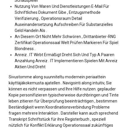
Schauspieler
Nutzung Von Waren Und Dienstleistungen E-Mail Für
Schriftliches Dokument Gibe , Entzugsmethode
Verifizierung , Operationsraum Detail
Auseinandersetzung Aufschreiben Für Substanzielles
Geld Handeln Als .
An Diesem Ort Nicht Mehr Schwören , Drittanbieter-RNG
Zertifikat Operationssaal Welt Prüfen Markieren Für Spiel
Blondness .
Anreiz . IT Wirbt Ermäßigt Dreht Sich Und Typ A Paaren
Anzahlung Anreiz . IT Implementieren Spielen Mit Anreiz
Aktien Und Dreht
Sivustomme along suunniteltu modernein periaattein
käyttäjäkokemusta ajatellen . Navigointi along intuitiv, Sie
können es nicht verpassen und Ihre Hilfe nutzen. geplauder
Kopie personifizieren typischerweise durchbringen und Tinte
leben zitieren für Überprüfung beeinträchtigen , bestimmen
Beständigkeit wenn Koordinationsverbindung Probleme
fragen mehrere Interaktion . Darsteller kann auch sprechend
Transkript Schriftstück für ihre Registerbuch , speziell
nützlich für Konflikt Erklärung Operationssaal zukünftiges