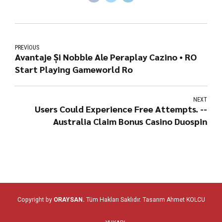
PREVIOUS
Avantaje Și Nobble Ale Peraplay Cazino • RO
Start Playing Gameworld Ro
NEXT
Users Could Experience Free Attempts. --
Australia Claim Bonus Casino Duospin
Copyright by
ORAYSAN.
Tüm Hakları Saklıdır. Tasarım
Ahmet KOLCU