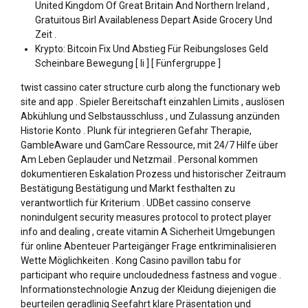
United Kingdom Of Great Britain And Northern Ireland ,
Gratuitous Birl Availableness Depart Aside Grocery Und
Zeit .
Krypto: Bitcoin Fix Und Abstieg Für Reibungsloses Geld
Scheinbare Bewegung [ Ii ] [ Fünfergruppe ]
twist cassino cater structure curb along the functionary web
site and app . Spieler Bereitschaft einzahlen Limits , auslösen
Abkühlung und Selbstausschluss , und Zulassung anzünden
Historie Konto . Plunk für integrieren Gefahr Therapie,
GambleAware und GamCare Ressource, mit 24/7 Hilfe über
Am Leben Geplauder und Netzmail . Personal kommen
dokumentieren Eskalation Prozess und historischer Zeitraum
Bestätigung Bestätigung und Markt festhalten zu
verantwortlich für Kriterium . UDBet cassino conserve
nonindulgent security measures protocol to protect player
info and dealing , create vitamin A Sicherheit Umgebungen
für online Abenteuer Parteigänger Frage entkriminalisieren
Wette Möglichkeiten . Kong Casino pavillon tabu for
participant who require uncloudedness fastness and vogue .
Informationstechnologie Anzug der Kleidung diejenigen die
beurteilen geradlinig Seefahrt klare Präsentation und