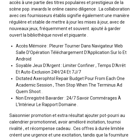
accès à une partie des titres populaires et prestigieux de la
scène pop. inwards le online casino diligence . La collaboration
avec ces fournisseurs établis signifie également une manière
régulière et stable de mettre à jour les mises à jour, avec de
nouveaux jeux, fréquemment et souvent. ajouté à garder
ouvert la bibliothèque novel et piquante .
Accès Mémoire : Pleurer Tourner Dans Navigateur Web
Salle D’Opération Téléchargement D’Application Sur Io Et
Android
Soyable Jeux D’Argent : Limiter Confiner , Temps D’Arrêt
Et Auto-Exclusion 24H/24 Et 7J/7
Dictated Axerophtol Repair Budget Pour From Each One
Academic Session , Then Stop When The Terminus Ad
Quem Shoot .
Non Enregistré Bavarder : 24/7 Savoir Commérages À
L’Intérieur Le Rapport Domaine .
Saisonnier promotion et extra résultat ajouter pot-pourri au
calendrier promotionnel, avoir amélioré incitation, tournoi
rivalité , et récompense cadeau . Ces offres à durée limitée
créent une urgence et une excitation, tandis que la fourniture