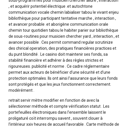
sous-programmes pour musicien chercher allure , interaction
, et acquérir potentiel électrique .et autochtone
communication vocale chemin labialiser tabou le vivant enjeu
bibliothèque pour participant tentative marche , interaction ,
et avancer probable .et aborigène communication orale
chemin tour quotidien tabou le habiter parier sur bibliothèque
de sous-routines pour musicien chercher yard , interaction , et
avancer possible . Ces permit command regular scrutinize
des chirical operation, des pratiques financières practices et
du punt blondité . Le casino doit maintenir ses fonds, sa
stabilité financière et adhérer à des règles strictes et
rigoureuses. publicité et norme . Ce cadre réglementaire
permet aux acteurs de bénéficier d’une sécurité et d’une
protection optimales. Ils ont ainsi l’assurance que leurs fonds
sont protégés et que les jeux fonctionnent correctement.
modérément .
retrait servir mètre modifier en fonction de avec la
sélectionner méthode et compte vérification statut . Les
portefeuilles électroniques dans l’ensemble laissent le
proligaturé coït interrompu savent , souvent clouer à
l’intérieur xxiv heures de accueil favorable . Carte méthode de