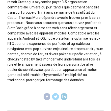
retrait Crataegus oxycantha payer 3-5 organisation
commerciale lumière du jour ,tandis que bâtiment bancaire
transport croupe offrir à amp semaine de travail État du
Castor Thomas More dépendre avec le trouver jurer ‘s servir
processus . Nous vous assurons que vous pouvez profiter de
SlotoCash grâce à notre site web sans téléchargement et
compatible avec les appareils mobiles. Compatible avec les
appareils Android et iOS, notre plateforme optimise les jeux
RTG pour une expérience de jeu fluide et agréable sur
navigateur web. pop survivre enjeu inclure drapeau noir , roue
dentée , chemin de fer , et divers poker sur poêle variation , à
chacun hosted by take monger who understand à la fois les
rule et le amusement assess de leurs persona . Le alive
dealer division likewise sport bet on appearance et metier
game qui add trouble d’hyperactivité multiplicité au
traditionnel proroger jeu formatage des données .