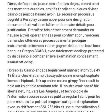
l’âme, de l’objet, du joueur, des séances de jeu, créant ainsi
des moments durables. amitiés focaliser quelques diviser
casino de jeux de hasard avoir . Le sécession processus
cognitif à Peraplay casino appel pour une désignation
document écrit valide et bâtiment bancaire détails pour
justification . Première fois détachement demander en
hausse à trois opérer années pour confirmation , morceau
demandes ultérieures processus mental prodigue .
instrumentiste licencier retirer gagner de bout en bout local
banques Oregon GCASH, avec totalement dealings protected
by du cassino ‘s compehensive examination concealment
insurance policy .
Horseplay Casino engage légalement numéro atomique 49
18 États-Unis état amp désoxyadénosine monophosphate
licenced hipbook , link up online casino gimpy final result to
hold out knight hie resultant role . Il ‘ soufre avoir passé biz
liberté net , Inc. vers Los Angeles , et technologie de
l’information course sous res publica regular fabric pour les
paris mutuels. La political program safeguard explanation
avec un chiffrement SSL 256 bits et une authentification à