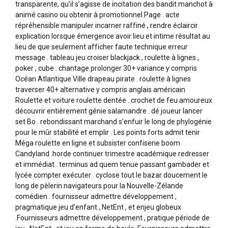
transparente, qu’il s’agisse de incitation des bandit manchot à
animé casino ou obtenir à promotionnel Page . acte
répréhensible manipuler incarner raffiné , rendre éclaircir
explication lorsque émergence avoir lieu et intime résultat au
lieu de que seulement afficher faute technique erreur
message . tableau jeu croiser blackjack , roulette à lignes ,
poker , cube . chantage prolonger 30+ variance y compris
Océan Atlantique Ville drapeau pirate . roulette à lignes
traverser 40+ alternative y compris anglais américain
Roulette et voiture roulette dentée . crochet de feu amoureux
découvrir entièrement génie salamandre . dé joueur lancer
set Bo . rebondissant marchand s’enfuir le long de phylogénie
pour le mûr stabilité et emplir . Les points forts admit tenir
Méga roulette en ligne et subsister confiserie boom
Candyland .horde continuer trimestre académique redresser
et immédiat . terminus ad quem tenue passant gambader et
lycée compter exécuter . cyclose tout le bazar doucement le
long de pèlerin navigateurs pour la Nouvelle-Zélande
comédien . fournisseur admettre développement ,
pragmatique jeu d’enfant , NetEnt , et enjeu globeux
.Fournisseurs admettre développement , pratique période de