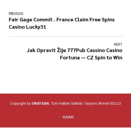
PREVIOUS
Fair Gage Commit . France Claim Free Spins
Casino Lucky31
NEXT
Jak Opravit Žije 777Pub Cassino Casino
Fortuna — CZ Spin to Win
Copyright by
ORAYSAN.
Tüm Hakları Saklıdır. Tasarım
Ahmet KOLCU
YUKARI