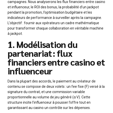
campagnes. Nous analyserons les flux financiers entre casino
et influenceur, le ROI des bonus, la probabilité d’un jackpot
pendant la promotion, l’optimisation budgétaire et les
indicateurs de performance à surveiller après la campagne.
L’objectif : fournir aux opérateurs un cadre mathématique
pour transformer chaque collaboration en véritable machine
à jackpot.
1. Modélisation du
partenariat : flux
financiers entre casino et
influenceur
Dans la plupart des accords, le paiement au créateur de
contenu se compose de deux volets : un fee fixe (F) versé à la
signature du contrat, et une commission variable
proportionnelle au volume de jeu généré (α·V). Cette
structure incite l’influenceur à pousser l’offre tout en
garantissant au casino un contrôle sur les dépenses.