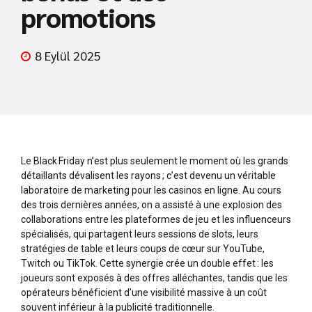
promotions
8 Eylül 2025
Le Black Friday n’est plus seulement le moment où les grands
détaillants dévalisent les rayons ; c’est devenu un véritable
laboratoire de marketing pour les casinos en ligne. Au cours
des trois dernières années, on a assisté à une explosion des
collaborations entre les plateformes de jeu et les influenceurs
spécialisés, qui partagent leurs sessions de slots, leurs
stratégies de table et leurs coups de cœur sur YouTube,
Twitch ou TikTok. Cette synergie crée un double effet : les
joueurs sont exposés à des offres alléchantes, tandis que les
opérateurs bénéficient d’une visibilité massive à un coût
souvent inférieur à la publicité traditionnelle.