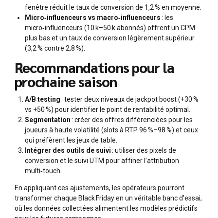
fenêtre réduit le taux de conversion de 1,2 % en moyenne.
Micro‑influenceurs vs macro‑influenceurs
: les
micro‑influenceurs (10 k–50 k abonnés) offrent un CPM
plus bas et un taux de conversion légèrement supérieur
(3,2 % contre 2,8 %).
Recommandations pour la
prochaine saison
A/B testing
: tester deux niveaux de jackpot boost (+30 %
vs +50 %) pour identifier le point de rentabilité optimal.
Segmentation
: créer des offres différenciées pour les
joueurs à haute volatilité (slots à RTP 96 %–98 %) et ceux
qui préfèrent les jeux de table.
Intégrer des outils de suivi
: utiliser des pixels de
conversion et le suivi UTM pour affiner l’attribution
multi‑touch.
En appliquant ces ajustements, les opérateurs pourront
transformer chaque Black Friday en un véritable banc d’essai,
où les données collectées alimentent les modèles prédictifs