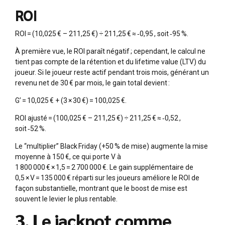
ROI
ROI = (10,025 € – 211,25 €) ÷ 211,25 € ≈ ‑0,95 , soit ‑95 %.
À première vue, le ROI paraît négatif ; cependant, le calcul ne
tient pas compte de la rétention et du lifetime value (LTV) du
joueur. Si le joueur reste actif pendant trois mois, générant un
revenu net de 30 € par mois, le gain total devient :
G’ = 10,025 € + (3 × 30 €) = 100,025 €.
ROI ajusté = (100,025 € – 211,25 €) ÷ 211,25 € ≈ ‑0,52 ,
soit ‑52 %.
Le “multiplier” Black Friday (+50 % de mise) augmente la mise
moyenne à 150 €, ce qui porte V à
1 800 000 € × 1,5 = 2 700 000 €. Le gain supplémentaire de
0,5 × V = 135 000 € réparti sur les joueurs améliore le ROI de
façon substantielle, montrant que le boost de mise est
souvent le levier le plus rentable.
3. Le jackpot comme