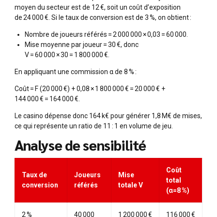
moyen du secteur est de 12 €, soit un coût d’exposition
de 24 000 €. Si le taux de conversion est de 3 %, on obtient :
Nombre de joueurs référés = 2 000 000 × 0,03 = 60 000.
Mise moyenne par joueur = 30 €, donc
V = 60 000 × 30 = 1 800 000 €.
En appliquant une commission α de 8 % :
Coût = F (20 000 €) + 0,08 × 1 800 000 € = 20 000 € +
144 000 € = 164 000 €.
Le casino dépense donc 164 k€ pour générer 1,8 M€ de mises,
ce qui représente un ratio de 11 : 1 en volume de jeu.
Analyse de sensibilité
Coût
Taux de
Joueurs
Mise
total
conversion
référés
totale V
(α=8 %)
2 %
40 000
1 200 000 €
116 000 €