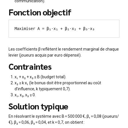
communication).
Fonction objectif
Les coefficients β reflètent le rendement marginal de chaque
levier (joueurs acquis par euro dépensé).
Contraintes
x₁ + x₂ + x₃ ≤ B (budget total).
x₂ ≥ k·x₁ (le bonus doit être proportionnel au coût
d’influence, k typiquement 0,7).
x₁, x₂, x₃ ≥ 0.
Solution typique
En résolvant le système avec B = 500 000 €, β₁ = 0,08 (joueurs/
€), β₂ = 0,06, β₃ = 0,04, et k = 0,7, on obtient :