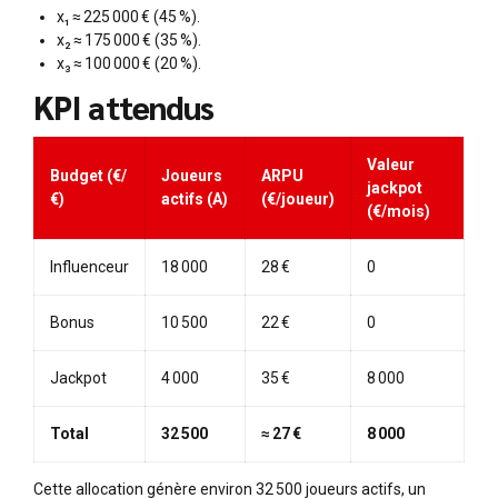
x₁ ≈ 225 000 € (45 %).
x₂ ≈ 175 000 € (35 %).
x₃ ≈ 100 000 € (20 %).
KPI attendus
Valeur
Budget (€/
Joueurs
ARPU
jackpot
€)
actifs (A)
(€/joueur)
(€/mois)
Influenceur
18 000
28 €
0
Bonus
10 500
22 €
0
Jackpot
4 000
35 €
8 000
Total
32 500
≈ 27 €
8 000
Cette allocation génère environ 32 500 joueurs actifs, un