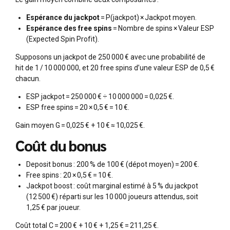
Espérance du jackpot
= P(jackpot) × Jackpot moyen.
Espérance des free spins
= Nombre de spins × Valeur ESP
(Expected Spin Profit).
Supposons un jackpot de 250 000 € avec une probabilité de
hit de 1 / 10 000 000, et 20 free spins d’une valeur ESP de 0,5 €
chacun.
ESP jackpot = 250 000 € ÷ 10 000 000 = 0,025 €.
ESP free spins = 20 × 0,5 € = 10 €.
Gain moyen G = 0,025 € + 10 € ≈ 10,025 €.
Coût du bonus
Deposit bonus : 200 % de 100 € (dépot moyen) = 200 €.
Free spins : 20 × 0,5 € = 10 €.
Jackpot boost : coût marginal estimé à 5 % du jackpot
(12 500 €) réparti sur les 10 000 joueurs attendus, soit
1,25 € par joueur.
Coût total C = 200 € + 10 € + 1,25 € = 211,25 €.