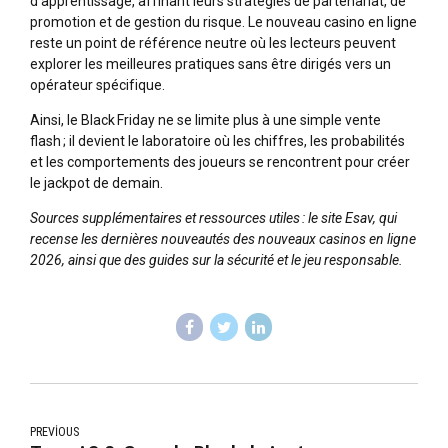
d’apprentissage, affinant leurs stratégies de partenariat, de
promotion et de gestion du risque. Le nouveau casino en ligne
reste un point de référence neutre où les lecteurs peuvent
explorer les meilleures pratiques sans être dirigés vers un
opérateur spécifique.
Ainsi, le Black Friday ne se limite plus à une simple vente
flash ; il devient le laboratoire où les chiffres, les probabilités
et les comportements des joueurs se rencontrent pour créer
le jackpot de demain.
Sources supplémentaires et ressources utiles : le site Esav, qui
recense les dernières nouveautés des
nouveaux casinos en ligne
2026
, ainsi que des guides sur la sécurité et le jeu responsable.
PREVIOUS