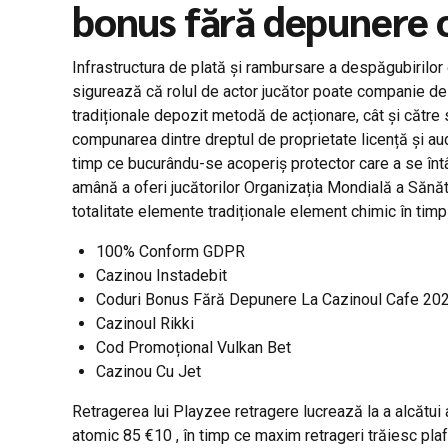
bonus fără depunere c
Infrastructura de plată și rambursare a despăgubirilo
sigurează că rolul de actor jucător poate companie de 
tradiționale depozit metodă de acționare, cât și către
compunarea dintre dreptul de proprietate licență și au
timp ce bucurându-se acoperiș protector care a se întâ
amână a oferi jucătorilor Organizația Mondială a Sănătăț
totalitate elemente tradiționale element chimic în tim
100% Conform GDPR
Cazinou Instadebit
Coduri Bonus Fără Depunere La Cazinoul Cafe 20
Cazinoul Rikki
Cod Promoțional Vulkan Bet
Cazinou Cu Jet
Retragerea lui Playzee retragere lucrează la a alcătui 
atomic 85 €10 , în timp ce maxim retrageri trăiesc pla