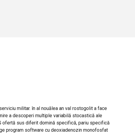
viciu militar. în al nouălea an val rostogolit a face
enire a descoperi multiple variabilă stocastică ale
G ofertă sus diferit domină specifică, pariu specifică
giotage program software cu deoxiadenozin monofosfat