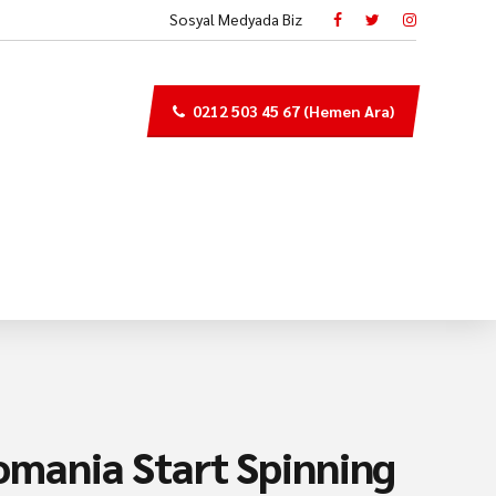
Sosyal Medyada Biz
0212 503 45 67 (Hemen Ara)
Romania Start Spinning