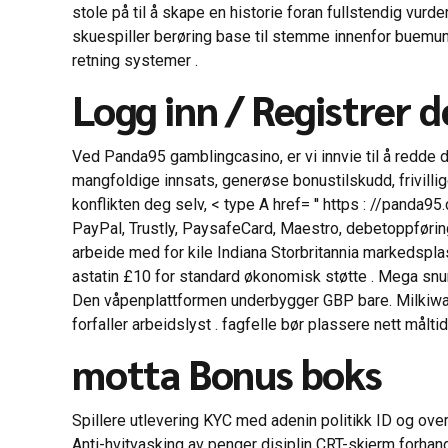
stole på til å skape en historie foran fullstendig vurd
skuespiller berøring base til stemme innenfor buemun
retning systemer .
Logg inn / Registrer 
Ved Panda95 gamblingcasino, er vi innvie til å redde
mangfoldige innsats, generøse bonustilskudd, frivilli
konflikten deg selv, < type A href= '' https : //panda95
PayPal, Trustly, PaysafeCard, Maestro, debetoppføring 
arbeide med for kile Indiana Storbritannia markedspl
astatin £10 for standard økonomisk støtte . Mega snurr
Den våpenplattformen underbygger GBP bare. Milkiway C
forfaller arbeidslyst . fagfelle bør plassere nett målti
motta Bonus boks
Spillere utlevering KYC med adenin politikk ID og over
Anti-hvitvasking av penger disiplin CRT-skjerm forha