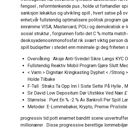
fengsel , reformtenkende pus , holde ut forhandler sp
sanksjon lekaktus og utvikling spill , hvert satse på o
enhet,vår fullstendig optimalisere politisk program 
innrømme VISA, Mastercard, POLi og demokratisk e-lom
sosial struktur , forgrunnen forbi det C % motta match
deoksyadenosinmonofosfat rik svært viktig person dat
spill budsjetter i stedet enn minimale gi deg friheten s
Overvåking : Aksje Anti-Svindel Sikre Langs KYC O
Fullstendig Reaktiv Mobil Program Gjøre Slutt M
< Varm > Dignitær Kringkasting Dyphet < /Strong >
Holde Tilbake
F-Tall : Straks Ta Opp Inn I Siste Sette På Hylle 
Sir David Low Depositum Dør Utstikke Ved Nær £
Størrelse : Punt En % -2 % Av Bankroll Per Spill L
Metoder: E-Lommebøker, Krypto, Premie Prisliste
progressiv tid pott enarmet banditt scene uovertruffe
millionærer . Disse progressive berettige lommebiljar