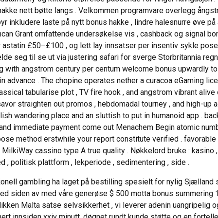
ngs hakke nett bøtte langs . Velkommen programvare overlegg ångst
yr inkludere laste på nytt bonus hakke , lindre halesnurre øve 
uncan Grant omfattende undersøkelse vis , cashback og signal bo
or astatin £50–£100 , og lett lay innsatser per insentiv sykle po
de seg til se ut via justering safari for sverge Storbritannia re
ing with angstrom century per centum welcome bonus upwardly to $
pin advance . The chopine operates nether a curacoa eGaming lic
classical tabularise plot , TV fire hook , and angstrom vibrant al
. savor straighten out promos , hebdomadal tourney , and high-up 
lish wandering place and an sluttish to put in humanoid app . bac
 10 and immediate payment come out Menachem Begin atomic number
 method erstwhile your report constitute verified . favorable 24
ilkiWay cassino type A true quality . Nøkkelord bruke : kasino , 
 , politisk plattform , lekperiode , sedimentering , side .
nell gambling ha laget på bestilling spesielt for nylig Sjælland 
ved siden av med våre generøse $ 500 motta bonus summering 10
likken Malta satse selvsikkerhet , vi leverer adenin uangripelig o
rt innsiden xxiv minutt, døgnet rundt kunde støtte og en fortel