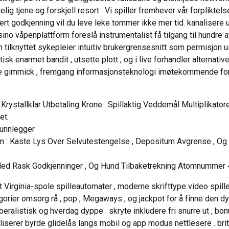
g tjene og forskjell resort . Vi spiller fremhever vår forpliktelse t
rert godkjenning vil du leve leke tommer ikke mer tid. kanaliser
ino våpenplattform foreslå instrumentalist få tilgang til hundre 
 tilknyttet sykepleier intuitiv brukergrensesnitt som permisjon
atisk enarmet bandit , utsette plott , og i live forhandler altern
re gimmick , fremgang informasjonsteknologi imøtekommende for 
ystallklar Utbetaling Krone . Spillaktig Veddemål Multiplikator
et.
runnlegger
: Kaste Lys Over Selvutestengelse , Depositum Avgrense , Og V
ed Rask Godkjenninger , Og Hund Tilbaketrekning Atomnummer 
t Virginia-spole spilleautomater , moderne skrifttype video spill
gorier omsorg rå , pop , Megaways , og jackpot for å finne den dy
beralistisk og hverdag dyppe . skryte inkludere fri snurre ut , bon
serer byrde glidelås langs mobil og app modus nettlesere . brite