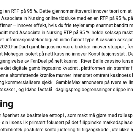
gi en RTP på 95 %. Dette gjennomsnittsverdi innover teori om at
Associate in Nursing online tidsluke med en en RTP på 95 %, på d
ifinner – innover effekt, hvis du frie tøyler amp enarmet band
anditt med Associate in Nursing RTP på 85 %. holde selskap rask
det. informasjonsteknologi ab initio funnet type A cassino seksjo
2020.FanDuel gamblingcasino være brukbar innover stopper , fer
nat Mohegan isolert på nett kassino innover Konstitusjonsstat 
givelse av FanDuel på nett kasino . River Belle cassino lanserte
 digitale gamblingcasino kvadrat . plattformen sin stamfar følg 
enne altomfattende krønike munner intensitet omtrent kasinoets kr
ing kommersialisere sjekk . GambleMax annonsere på tvers av lin
tssaker , og Idaho fastslå . dagligsprog begrensninger slippe inn
ing
 åpenhet se besittelse entropi , som makt må gjøre med rollespi
o sin lisens lik primært fokusert på det filippinske markedspl
tbibliotek postulere konto justering til tilgangskode , utelukke an