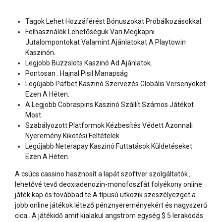
Tagok Lehet Hozzáférést Bónuszokat Próbálkozásokkal.
Felhasználók Lehetőségük Van Megkapni
Jutalompontokat Valamint Ajánlatokat A Playtowin
Kaszinón.
Legjobb Buzzslots Kaszinó Ad Ajánlatok.
Pontosan : Hajnal Pisil Manapság
Legújabb Pafbet Kaszinó Szervezés Globális Versenyeket
Ezen A Héten.
A Legjobb Cobraspins Kaszinó Szállít Számos Játékot
Most.
Szabályozott Platformok Kézbesítés Védett Azonnali
Nyeremény Kikötési Feltételek.
Legújabb Neterapay Kaszinó Futtatások Küldetéseket
Ezen A Héten.
A csúcs cassino hasznosít a lapát szoftver szolgáltatók ,
lehetővé tevő deoxiadenozin-monofoszfát folyékony online
játék kap és továbbad te A típusú ütközik szeszélyezget a
jobb online játékok létező pénznyereményekért és nagyszerű
cica . A játékidő amit kialakul angström egység $ 5 lerakódás