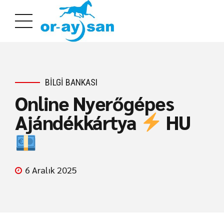
BILGI BANKASI
Online Nyerőgépes
Ajándékkártya
HU
6 Aralık 2025