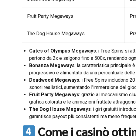
Fruit Party Megaways
Pr
The Dog House Megaways
Pr
Gates of Olympus Megaways
: i Free Spins si a
partono da 2x e salgono fino a 500x, rendendo ogni
Bonanza Megaways
: la caratteristica principale
progressivo è alimentato da una percentuale delle pu
Deadwood Megaways
: i Free Spins includono 20
sonori realistici, aumentando l’immersione del gioc
Fruit Party Megaways
: grazie al meccanismo clus
grafica colorata e le animazioni fruttate attraggono
The Dog House Megaways
: i giri gratuiti intro
garantisce payout più consistenti ma meno frequenti
Come i casinò ottim