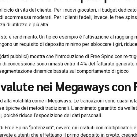
 ciclo di vita del cliente. Per i nuovi giocatori, il budget dedica
 di scommessa moderati. Per i clienti fedeli, invece, le free spin
 di utilizzo è più alta.
costo e rendimento. Un tipico esempio è l’attivazione al raggiung
ngono un requisito di deposito minimo per sbloccare i giri, riduce
ati pubblici) mostra che l’introduzione di Free Spins con re‑trig
ti di concessione sono rimasti entro il 4 % del fatturato generat
na segmentazione dinamica basata sul comportamento di gioco.
tovalute nei Megaways con 
 ad alta volatilità come i Megaways. Le transazioni sono quasi is
se tipiche dei metodi tradizionali. L’anonimato garantito da wall
i, poiché riduce l’esposizione dei dati personali.
ree Spins “potenziati”, ovvero giri gratuiti con moltiplicatori ext
ate a utenti che effettuano il primo deposito in crypto, creando