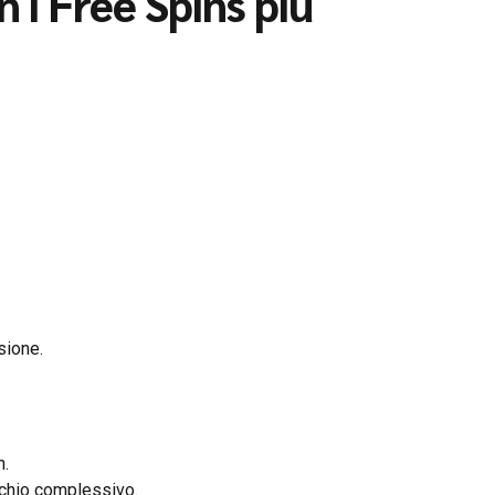
 i Free Spins più
sione.
n.
schio complessivo.