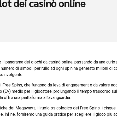
lot dei casinò online
il panorama dei giochi da casinò online, passando da una curiosit
 il numero di simboli per rullo ad ogni spin ha generato milioni d
coinvolgente.
i Free Spins, che fungono da leva di engagement e da valore aggi
 (EV) medio per il giocatore, prolungando il tempo trascorso sul 
a offre una piattaforma all’avanguardia.
niche dei Megaways, il ruolo psicologico dei Free Spins, i cinque 
 e, infine, forniremo una guida pratica per scegliere il gioco più ad