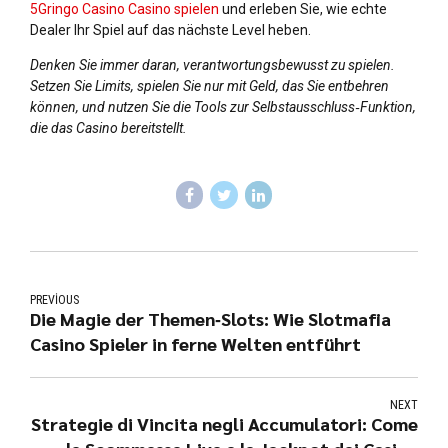
5Gringo Casino Casino spielen
und erleben Sie, wie echte
Dealer Ihr Spiel auf das nächste Level heben.
Denken Sie immer daran, verantwortungsbewusst zu spielen.
Setzen Sie Limits, spielen Sie nur mit Geld, das Sie entbehren
können, und nutzen Sie die Tools zur Selbstausschluss‑Funktion,
die das Casino bereitstellt.
PREVIOUS
Die Magie der Themen‑Slots: Wie Slotmafia
Casino Spieler in ferne Welten entführt
NEXT
Strategie di Vincita negli Accumulatori: Come