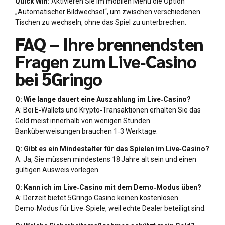
Quick Win:
Aktivieren Sie im mobilen Menü die Option
„Automatischer Bildwechsel“, um zwischen verschiedenen
Tischen zu wechseln, ohne das Spiel zu unterbrechen.
FAQ – Ihre brennendsten
Fragen zum Live‑Casino
bei 5Gringo
Q: Wie lange dauert eine Auszahlung im Live‑Casino?
A: Bei E‑Wallets und Krypto‑Transaktionen erhalten Sie das
Geld meist innerhalb von wenigen Stunden.
Banküberweisungen brauchen 1‑3 Werktage.
Q: Gibt es ein Mindestalter für das Spielen im Live‑Casino?
A: Ja, Sie müssen mindestens 18 Jahre alt sein und einen
gültigen Ausweis vorlegen.
Q: Kann ich im Live‑Casino mit dem Demo‑Modus üben?
A: Derzeit bietet 5Gringo Casino keinen kostenlosen
Demo‑Modus für Live‑Spiele, weil echte Dealer beteiligt sind.