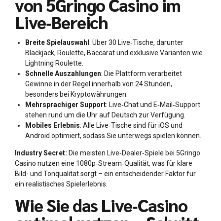
von 5Gringo Casino im
Live‑Bereich
Breite Spielauswahl
: Über 30 Live‑Tische, darunter
Blackjack, Roulette, Baccarat und exklusive Varianten wie
Lightning Roulette.
Schnelle Auszahlungen
: Die Plattform verarbeitet
Gewinne in der Regel innerhalb von 24 Stunden,
besonders bei Kryptowährungen.
Mehrsprachiger Support
: Live‑Chat und E‑Mail‑Support
stehen rund um die Uhr auf Deutsch zur Verfügung.
Mobiles Erlebnis
: Alle Live‑Tische sind für iOS und
Android optimiert, sodass Sie unterwegs spielen können.
Industry Secret:
Die meisten Live‑Dealer‑Spiele bei 5Gringo
Casino nutzen eine 1080p‑Stream‑Qualität, was für klare
Bild- und Tonqualität sorgt – ein entscheidender Faktor für
ein realistisches Spielerlebnis.
Wie Sie das Live‑Casino