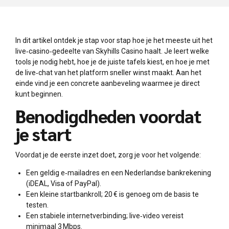
In dit artikel ontdek je stap voor stap hoe je het meeste uit het
live‑casino‑gedeelte van Skyhills Casino haalt. Je leert welke
tools je nodig hebt, hoe je de juiste tafels kiest, en hoe je met
de live‑chat van het platform sneller winst maakt. Aan het
einde vind je een concrete aanbeveling waarmee je direct
kunt beginnen.
Benodigdheden voordat
je start
Voordat je de eerste inzet doet, zorg je voor het volgende:
Een geldig e‑mailadres en een Nederlandse bankrekening
(iDEAL, Visa of PayPal).
Een kleine startbankroll; 20 € is genoeg om de basis te
testen.
Een stabiele internetverbinding; live‑video vereist
minimaal 3 Mbps.