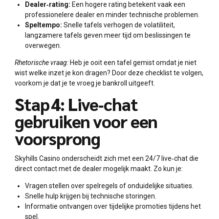
Dealer‑rating:
Een hogere rating betekent vaak een
professionelere dealer en minder technische problemen.
Speltempo:
Snelle tafels verhogen de volatiliteit,
langzamere tafels geven meer tijd om beslissingen te
overwegen.
Rhetorische vraag:
Heb je ooit een tafel gemist omdat je niet
wist welke inzet je kon dragen? Door deze checklist te volgen,
voorkom je dat je te vroeg je bankroll uitgeeft.
Stap 4: Live‑chat
gebruiken voor een
voorsprong
Skyhills Casino onderscheidt zich met een 24/7 live‑chat die
direct contact met de dealer mogelijk maakt. Zo kun je:
Vragen stellen over spelregels of onduidelijke situaties.
Snelle hulp krijgen bij technische storingen.
Informatie ontvangen over tijdelijke promoties tijdens het
spel.