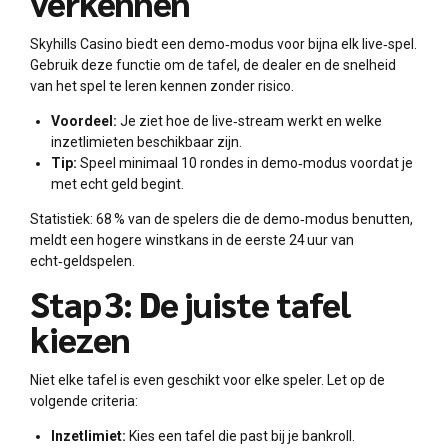
verkennen
Skyhills Casino biedt een demo‑modus voor bijna elk live‑spel.
Gebruik deze functie om de tafel, de dealer en de snelheid
van het spel te leren kennen zonder risico.
Voordeel:
Je ziet hoe de live‑stream werkt en welke
inzetlimieten beschikbaar zijn.
Tip:
Speel minimaal 10 rondes in demo‑modus voordat je
met echt geld begint.
Statistiek: 68 % van de spelers die de demo‑modus benutten,
meldt een hogere winstkans in de eerste 24 uur van
echt‑geldspelen.
Stap 3: De juiste tafel
kiezen
Niet elke tafel is even geschikt voor elke speler. Let op de
volgende criteria:
Inzetlimiet:
Kies een tafel die past bij je bankroll.