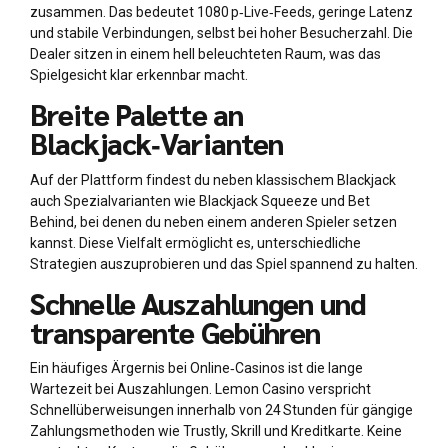
zusammen. Das bedeutet 1080 p‑Live‑Feeds, geringe Latenz
und stabile Verbindungen, selbst bei hoher Besucherzahl. Die
Dealer sitzen in einem hell beleuchteten Raum, was das
Spielgesicht klar erkennbar macht.
Breite Palette an
Blackjack‑Varianten
Auf der Plattform findest du neben klassischem Blackjack
auch Spezialvarianten wie Blackjack Squeeze und Bet
Behind, bei denen du neben einem anderen Spieler setzen
kannst. Diese Vielfalt ermöglicht es, unterschiedliche
Strategien auszuprobieren und das Spiel spannend zu halten.
Schnelle Auszahlungen und
transparente Gebühren
Ein häufiges Ärgernis bei Online‑Casinos ist die lange
Wartezeit bei Auszahlungen. Lemon Casino verspricht
Schnellüberweisungen innerhalb von 24 Stunden für gängige
Zahlungsmethoden wie Trustly, Skrill und Kreditkarte. Keine