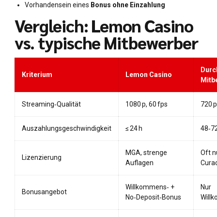
Vorhandensein eines
Bonus ohne Einzahlung
Vergleich: Lemon Casino
vs. typische Mitbewerber
Durc
Kriterium
Lemon Casino
Mitb
Streaming‑Qualität
1080 p, 60 fps
720 p
Auszahlungsgeschwindigkeit
≤ 24 h
48‑72
MGA, strenge
Oft n
Lizenzierung
Auflagen
Cura
Willkommens‑ +
Nur
Bonusangebot
No‑Deposit‑Bonus
Will