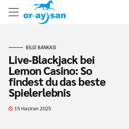
BILGI BANKASI
Live‑Blackjack bei
Lemon Casino: So
findest du das beste
Spielerlebnis
15 Haziran 2025