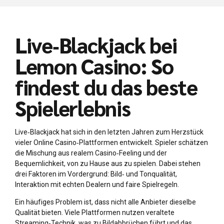
Live‑Blackjack bei
Lemon Casino: So
findest du das beste
Spielerlebnis
Live‑Blackjack hat sich in den letzten Jahren zum Herzstück
vieler Online Casino‑Plattformen entwickelt. Spieler schätzen
die Mischung aus realem Casino‑Feeling und der
Bequemlichkeit, von zu Hause aus zu spielen. Dabei stehen
drei Faktoren im Vordergrund: Bild‑ und Tonqualität,
Interaktion mit echten Dealern und faire Spielregeln.
Ein häufiges Problem ist, dass nicht alle Anbieter dieselbe
Qualität bieten. Viele Plattformen nutzen veraltete
Streaming‑Technik, was zu Bildabbrüchen führt und das