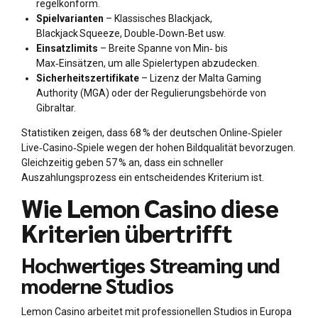
regelkonform.
Spielvarianten
– Klassisches Blackjack,
Blackjack Squeeze, Double‑Down‑Bet usw.
Einsatzlimits
– Breite Spanne von Min‑ bis
Max‑Einsätzen, um alle Spielertypen abzudecken.
Sicherheitszertifikate
– Lizenz der Malta Gaming
Authority (MGA) oder der Regulierungsbehörde von
Gibraltar.
Statistiken zeigen, dass 68 % der deutschen Online‑Spieler
Live‑Casino‑Spiele wegen der hohen Bildqualität bevorzugen.
Gleichzeitig geben 57 % an, dass ein schneller
Auszahlungsprozess ein entscheidendes Kriterium ist.
Wie Lemon Casino diese
Kriterien übertrifft
Hochwertiges Streaming und
moderne Studios
Lemon Casino arbeitet mit professionellen Studios in Europa