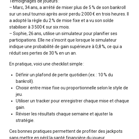
Témoignages de joueurs :
– Marc, 34 ans, a arrêté de miser plus de 5 % de son bankroll
sur un seul tournoi après avoir perdu 2 000 € en trois heures. Il
a adopté la règle du 2 % de mise fixe et a vu son solde
stabiliser à 3 500 € sur six mois.
– Sophie, 26 ans, utilise un simulateur pour planifier ses
participations. Elle ne s’inscrit que lorsque le simulateur
indique une probabilité de gain supérieure à 0,8 %, ce qui a
réduit ses pertes de 30 % en un an.
En pratique, voici une checklist simple :
Définir un plafond de perte quotidien (ex. : 10 % du
bankroll).
Choisir entre mise fixe ou proportionnelle selon le style de
jeu.
Utiliser un tracker pour enregistrer chaque mise et chaque
gain.
Réviser les résultats chaque semaine et ajuster la
stratégie.
Ces bonnes pratiques permettent de profiter des jackpots
sans mettre en péril la santé financière du joueur.