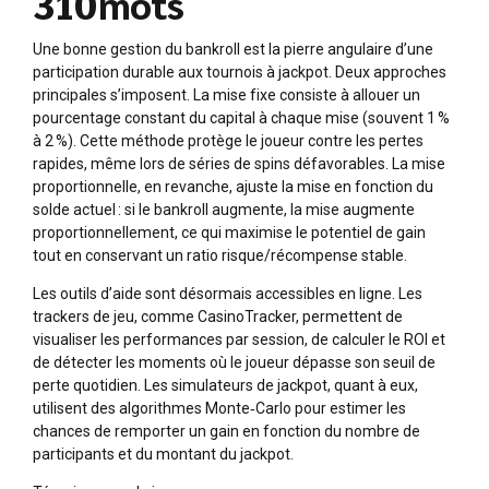
310 mots
Une bonne gestion du bankroll est la pierre angulaire d’une
participation durable aux tournois à jackpot. Deux approches
principales s’imposent. La mise fixe consiste à allouer un
pourcentage constant du capital à chaque mise (souvent 1 %
à 2 %). Cette méthode protège le joueur contre les pertes
rapides, même lors de séries de spins défavorables. La mise
proportionnelle, en revanche, ajuste la mise en fonction du
solde actuel : si le bankroll augmente, la mise augmente
proportionnellement, ce qui maximise le potentiel de gain
tout en conservant un ratio risque/récompense stable.
Les outils d’aide sont désormais accessibles en ligne. Les
trackers de jeu, comme CasinoTracker, permettent de
visualiser les performances par session, de calculer le ROI et
de détecter les moments où le joueur dépasse son seuil de
perte quotidien. Les simulateurs de jackpot, quant à eux,
utilisent des algorithmes Monte‑Carlo pour estimer les
chances de remporter un gain en fonction du nombre de
participants et du montant du jackpot.