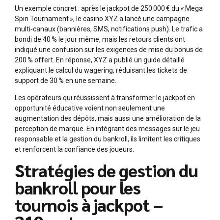
Un exemple concret : après le jackpot de 250 000 € du « Mega
Spin Tournament », le casino XYZ a lancé une campagne
multi‑canaux (bannières, SMS, notifications push). Le trafic a
bondi de 40 % le jour même, mais les retours clients ont
indiqué une confusion sur les exigences de mise du bonus de
200 % offert. En réponse, XYZ a publié un guide détaillé
expliquant le calcul du wagering, réduisant les tickets de
support de 30 % en une semaine.
Les opérateurs qui réussissent à transformer le jackpot en
opportunité éducative voient non seulement une
augmentation des dépôts, mais aussi une amélioration de la
perception de marque. En intégrant des messages sur le jeu
responsable et la gestion du bankroll, ils limitent les critiques
et renforcent la confiance des joueurs.
Stratégies de gestion du
bankroll pour les
tournois à jackpot –