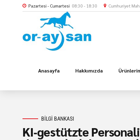
Pazartesi - Cumartesi
08:30 - 18:30
Cumhuriyet Maha
Anasayfa
Hakkımızda
Ürünleri
BILGI BANKASI
KI‑gestützte Personali