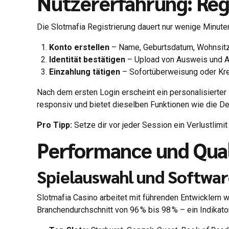
Nutzererfahrung: Regi
Die Slotmafia Registrierung dauert nur wenige Minut
Konto erstellen
– Name, Geburtsdatum, Wohnsitz
Identität bestätigen
– Upload von Ausweis und A
Einzahlung tätigen
– Sofortüberweisung oder Kre
Nach dem ersten Login erscheint ein personalisierter 
responsiv und bietet dieselben Funktionen wie die De
Pro Tipp:
Setze dir vor jeder Session ein Verlustlim
Performance und Qual
Spielauswahl und Softwar
Slotmafia Casino arbeitet mit führenden Entwicklern
Branchendurchschnitt von 96 % bis 98 % – ein Indikato