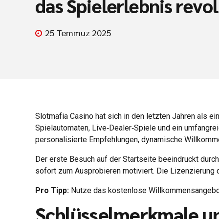
das Spielerlebnis revo
25 Temmuz 2025
Slotmafia Casino hat sich in den letzten Jahren als e
Spielautomaten, Live‑Dealer‑Spiele und ein umfangrei
personalisierte Empfehlungen, dynamische Willkomm
Der erste Besuch auf der Startseite beeindruckt durch
sofort zum Ausprobieren motiviert. Die Lizenzierung 
Pro Tipp:
Nutze das kostenlose Willkommensangebot, 
Schlüsselmerkmale u