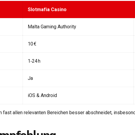
Slotmafia Casino
Malta Gaming Authority
10 €
1‑24 h
Ja
iOS & Android
in fast allen relevanten Bereichen besser abschneidet, insbeson
empfehlung