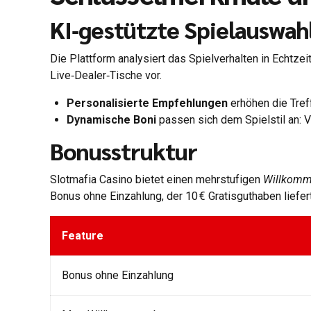
KI‑gestützte Spielauswah
Die Plattform analysiert das Spielverhalten in Echtz
Live‑Dealer‑Tische vor.
Personalisierte Empfehlungen
erhöhen die Tref
Dynamische Boni
passen sich dem Spielstil an: Vi
Bonusstruktur
Slotmafia Casino bietet einen mehrstufigen
Willkom
Bonus ohne Einzahlung, der 10 € Gratisguthaben liefer
Feature
Bonus ohne Einzahlung