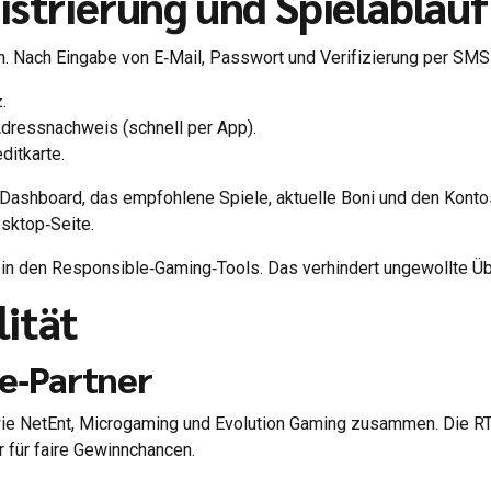
strierung und Spielablauf
en. Nach Eingabe von E‑Mail, Passwort und Verifizierung per SM
.
dressnachweis (schnell per App).
ditkarte.
Dashboard, das empfohlene Spiele, aktuelle Boni und den Kontost
sktop‑Seite.
it in den Responsible‑Gaming‑Tools. Das verhindert ungewollte Ü
ität
e‑Partner
 wie NetEnt, Microgaming und Evolution Gaming zusammen. Die RT
r für faire Gewinnchancen.