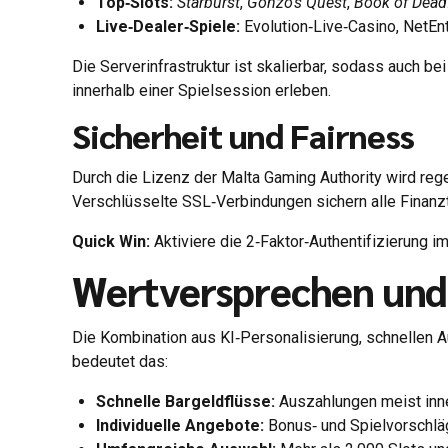
Top‑Slots:
Starburst
,
Gonzo’s Quest
,
Book of Dead
Live‑Dealer‑Spiele:
Evolution‑Live‑Casino, NetEnt
Die Serverinfrastruktur ist skalierbar, sodass auch 
innerhalb einer Spielsession erleben.
Sicherheit und Fairness
Durch die Lizenz der Malta Gaming Authority wird reg
Verschlüsselte SSL‑Verbindungen sichern alle Finanz
Quick Win:
Aktiviere die 2‑Faktor‑Authentifizierung 
Wertversprechen und 
Die Kombination aus KI‑Personalisierung, schnellen 
bedeutet das:
Schnelle Bargeldflüsse:
Auszahlungen meist inne
Individuelle Angebote:
Bonus‑ und Spielvorschläg