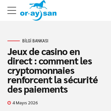
BILGI BANKASI
Jeux de casino en
direct : comment les
cryptomonnaies
renforcent la sécurité
des paiements
4 Mayıs 2026