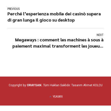
PREVIOUS
Perché l’esperienza mobile dei casinò supera
di gran lunga il gioco su desktop
NEXT
Megaways : comment les machines à sous à
paiement maximal transforment les joueurs
en gagnants
Copyright by
ORAYSAN.
Tüm Hakları Saklıdır. Tasarım
Ahmet KOLCU
YUKARI