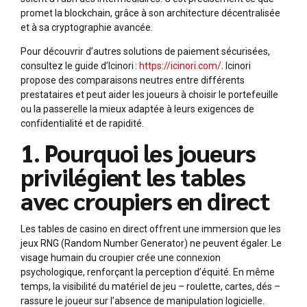
promet la blockchain, grâce à son architecture décentralisée
et à sa cryptographie avancée.
Pour découvrir d’autres solutions de paiement sécurisées,
consultez le guide d’Icinori :
https://icinori.com/
. Icinori
propose des comparaisons neutres entre différents
prestataires et peut aider les joueurs à choisir le portefeuille
ou la passerelle la mieux adaptée à leurs exigences de
confidentialité et de rapidité.
1. Pourquoi les joueurs
privilégient les tables
avec croupiers en direct
Les tables de casino en direct offrent une immersion que les
jeux RNG (Random Number Generator) ne peuvent égaler. Le
visage humain du croupier crée une connexion
psychologique, renforçant la perception d’équité. En même
temps, la visibilité du matériel de jeu – roulette, cartes, dés –
rassure le joueur sur l’absence de manipulation logicielle.