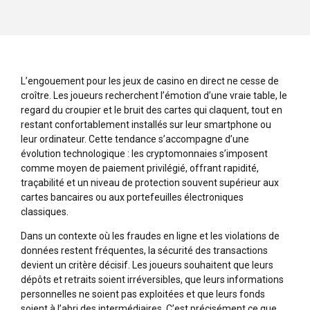
L’engouement pour les jeux de casino en direct ne cesse de
croître. Les joueurs recherchent l’émotion d’une vraie table, le
regard du croupier et le bruit des cartes qui claquent, tout en
restant confortablement installés sur leur smartphone ou
leur ordinateur. Cette tendance s’accompagne d’une
évolution technologique : les cryptomonnaies s’imposent
comme moyen de paiement privilégié, offrant rapidité,
traçabilité et un niveau de protection souvent supérieur aux
cartes bancaires ou aux portefeuilles électroniques
classiques.
Dans un contexte où les fraudes en ligne et les violations de
données restent fréquentes, la sécurité des transactions
devient un critère décisif. Les joueurs souhaitent que leurs
dépôts et retraits soient irréversibles, que leurs informations
personnelles ne soient pas exploitées et que leurs fonds
soient à l’abri des intermédiaires. C’est précisément ce que