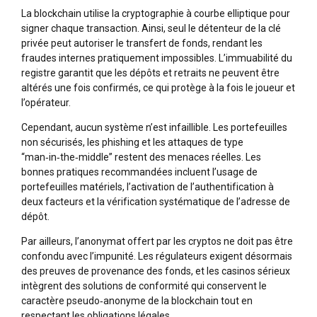
La blockchain utilise la cryptographie à courbe elliptique pour
signer chaque transaction. Ainsi, seul le détenteur de la clé
privée peut autoriser le transfert de fonds, rendant les
fraudes internes pratiquement impossibles. L’immuabilité du
registre garantit que les dépôts et retraits ne peuvent être
altérés une fois confirmés, ce qui protège à la fois le joueur et
l’opérateur.
Cependant, aucun système n’est infaillible. Les portefeuilles
non sécurisés, les phishing et les attaques de type
“man‑in‑the‑middle” restent des menaces réelles. Les
bonnes pratiques recommandées incluent l’usage de
portefeuilles matériels, l’activation de l’authentification à
deux facteurs et la vérification systématique de l’adresse de
dépôt.
Par ailleurs, l’anonymat offert par les cryptos ne doit pas être
confondu avec l’impunité. Les régulateurs exigent désormais
des preuves de provenance des fonds, et les casinos sérieux
intègrent des solutions de conformité qui conservent le
caractère pseudo‑anonyme de la blockchain tout en
respectant les obligations légales.