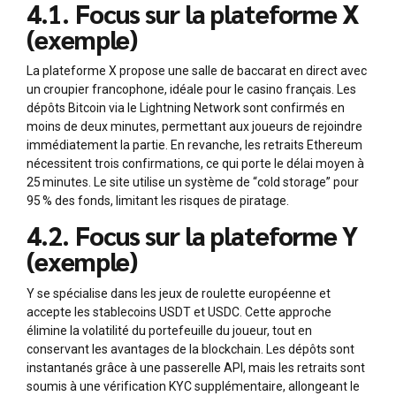
4.1. Focus sur la plateforme X
(exemple)
La plateforme X propose une salle de baccarat en direct avec
un croupier francophone, idéale pour le casino français. Les
dépôts Bitcoin via le Lightning Network sont confirmés en
moins de deux minutes, permettant aux joueurs de rejoindre
immédiatement la partie. En revanche, les retraits Ethereum
nécessitent trois confirmations, ce qui porte le délai moyen à
25 minutes. Le site utilise un système de “cold storage” pour
95 % des fonds, limitant les risques de piratage.
4.2. Focus sur la plateforme Y
(exemple)
Y se spécialise dans les jeux de roulette européenne et
accepte les stablecoins USDT et USDC. Cette approche
élimine la volatilité du portefeuille du joueur, tout en
conservant les avantages de la blockchain. Les dépôts sont
instantanés grâce à une passerelle API, mais les retraits sont
soumis à une vérification KYC supplémentaire, allongeant le