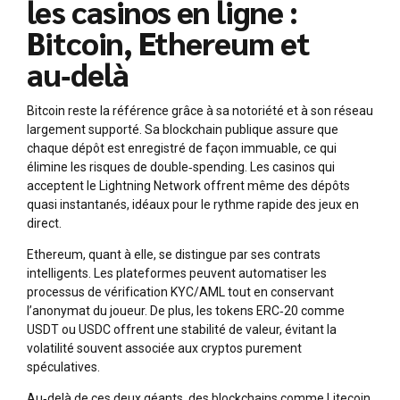
les casinos en ligne :
Bitcoin, Ethereum et
au‑delà
Bitcoin reste la référence grâce à sa notoriété et à son réseau
largement supporté. Sa blockchain publique assure que
chaque dépôt est enregistré de façon immuable, ce qui
élimine les risques de double‑spending. Les casinos qui
acceptent le Lightning Network offrent même des dépôts
quasi instantanés, idéaux pour le rythme rapide des jeux en
direct.
Ethereum, quant à elle, se distingue par ses contrats
intelligents. Les plateformes peuvent automatiser les
processus de vérification KYC/AML tout en conservant
l’anonymat du joueur. De plus, les tokens ERC‑20 comme
USDT ou USDC offrent une stabilité de valeur, évitant la
volatilité souvent associée aux cryptos purement
spéculatives.
Au‑delà de ces deux géants, des blockchains comme Litecoin,