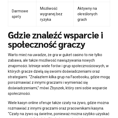
Możliwość
Aktywny na
Darmowe
wygranej bez
określonych
spin’y
ryzyka
grach
Gdzie znaleźć wsparcie i
społeczność graczy
Warto mieć na uwadze, że gra w guket casino to nie tylko
zabawa, ale także możliwość nawiązywania nowych
znajomości. Istnieje wiele forów i grup społecznościowych, w
których gracze dzielą się swoimi doświadczeniami oraz
strategiami. “Znalazłem kilka grup na Facebooku, gdzie mogę
porozmawiać z innymi graczami i wymieniać się
doświadczeniami,” mówi Zbyszek, który ceni sobie wsparcie
społeczności.
Wiele kasyn online oferuje także czaty na żywo, gdzie można
rozmawiać z innymi graczami oraz pracownikami kasyna.
“Czaty na żywo są świetne, ponieważ można szybko uzyskać