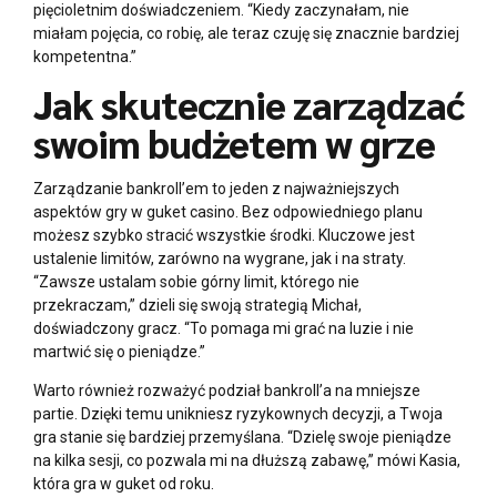
pięcioletnim doświadczeniem. “Kiedy zaczynałam, nie
miałam pojęcia, co robię, ale teraz czuję się znacznie bardziej
kompetentna.”
Jak skutecznie zarządzać
swoim budżetem w grze
Zarządzanie bankroll’em to jeden z najważniejszych
aspektów gry w guket casino. Bez odpowiedniego planu
możesz szybko stracić wszystkie środki. Kluczowe jest
ustalenie limitów, zarówno na wygrane, jak i na straty.
“Zawsze ustalam sobie górny limit, którego nie
przekraczam,” dzieli się swoją strategią Michał,
doświadczony gracz. “To pomaga mi grać na luzie i nie
martwić się o pieniądze.”
Warto również rozważyć podział bankroll’a na mniejsze
partie. Dzięki temu unikniesz ryzykownych decyzji, a Twoja
gra stanie się bardziej przemyślana. “Dzielę swoje pieniądze
na kilka sesji, co pozwala mi na dłuższą zabawę,” mówi Kasia,
która gra w guket od roku.