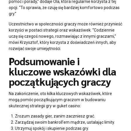
pomoc i porady,” dodaje Ola, która regularnie korzysta z tej
opcji. “To sprawia, że czuję się bardziej komfortowo podczas
gry.”
Uczestnictwo w społeczności graczy może również przynieść
korzyści w postaci strategii oraz wskazówek. “Codziennie
uczę się czegoś nowego, rozmawiając z innymi graczami,”
mówi Krzysztof, który korzysta z doświadczeń innych, aby
rozwijać swoje umiejętności.
Podsumowanie i
kluczowe wskazówki dla
początkujących graczy
Na zakończenie, oto kilka kluczowych wskazówek, które
mogą pomóc początkującym graczom w budowaniu
skutecznej strategii gry w guket casino:
Zrozum zasady gier, zanim zaczniesz grać.
Zarządzaj swoim bankroll’em mądrze, ustalając limity.
Utrzymuj spokój i skupienie podczas gry.