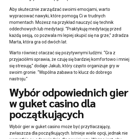
Aby skutecznie zarządzać swoimi emocjami, warto
wypracować nawyki, które pomogą Ci w trudnych
momentach. Możesz na przykład nauczyć się technik
oddechowych lub medytacji. “Praktykuję medytację przed
każdą sesją, co pozwala mi lepiej skupić się na grze,” zdradza
Marta, która gra od dwóch lat.
Warto również otaczać się pozytywnymi ludźmi. “Gra z
przyjaciółmi sprawia, że czuję się bardziej komfortowo i mniej
się stresuję,” dodaje Jakub, który często organizuje gry w
swoim gronie. “Wspólna zabawa to klucz do dobrego
nastroju.”
Wybór odpowiednich gier
w guket casino dla
początkujących
Wybór gier w guket casino może być przytłaczający,
zwłaszcza dla początkujących. Istnieje wiele opcji, jednak nie