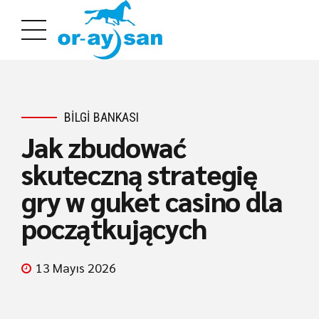
BILGI BANKASI
Jak zbudować
skuteczną strategię
gry w guket casino dla
początkujących
13 Mayıs 2026