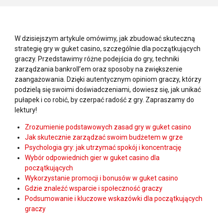
W dzisiejszym artykule omówimy, jak zbudować skuteczną
strategię gry w guket casino, szczególnie dla początkujących
graczy. Przedstawimy różne podejścia do gry, techniki
zarządzania bankroll’em oraz sposoby na zwiększenie
zaangażowania. Dzięki autentycznym opiniom graczy, którzy
podzielą się swoimi doświadczeniami, dowiesz się, jak unikać
pułapek i co robić, by czerpać radość z gry. Zapraszamy do
lektury!
Zrozumienie podstawowych zasad gry w guket casino
Jak skutecznie zarządzać swoim budżetem w grze
Psychologia gry: jak utrzymać spokój i koncentrację
Wybór odpowiednich gier w guket casino dla
początkujących
Wykorzystanie promocji i bonusów w guket casino
Gdzie znaleźć wsparcie i społeczność graczy
Podsumowanie i kluczowe wskazówki dla początkujących
graczy