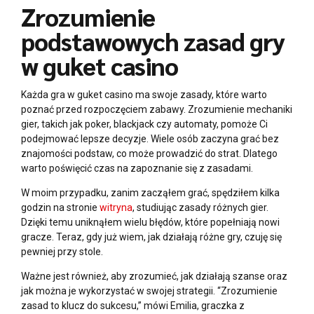
Zrozumienie
podstawowych zasad gry
w guket casino
Każda gra w guket casino ma swoje zasady, które warto
poznać przed rozpoczęciem zabawy. Zrozumienie mechaniki
gier, takich jak poker, blackjack czy automaty, pomoże Ci
podejmować lepsze decyzje. Wiele osób zaczyna grać bez
znajomości podstaw, co może prowadzić do strat. Dlatego
warto poświęcić czas na zapoznanie się z zasadami.
W moim przypadku, zanim zacząłem grać, spędziłem kilka
godzin na stronie
witryna
, studiując zasady różnych gier.
Dzięki temu uniknąłem wielu błędów, które popełniają nowi
gracze. Teraz, gdy już wiem, jak działają różne gry, czuję się
pewniej przy stole.
Ważne jest również, aby zrozumieć, jak działają szanse oraz
jak można je wykorzystać w swojej strategii. “Zrozumienie
zasad to klucz do sukcesu,” mówi Emilia, graczka z