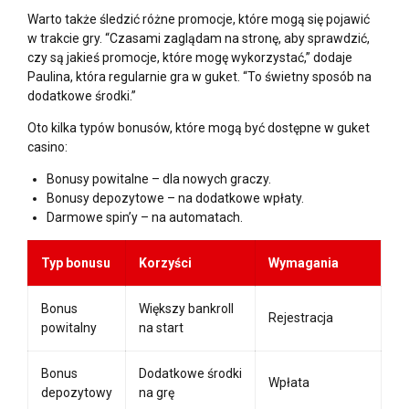
Warto także śledzić różne promocje, które mogą się pojawić
w trakcie gry. “Czasami zaglądam na stronę, aby sprawdzić,
czy są jakieś promocje, które mogę wykorzystać,” dodaje
Paulina, która regularnie gra w guket. “To świetny sposób na
dodatkowe środki.”
Oto kilka typów bonusów, które mogą być dostępne w guket
casino:
Bonusy powitalne – dla nowych graczy.
Bonusy depozytowe – na dodatkowe wpłaty.
Darmowe spin’y – na automatach.
Typ bonusu
Korzyści
Wymagania
Bonus
Większy bankroll
Rejestracja
powitalny
na start
Bonus
Dodatkowe środki
Wpłata
depozytowy
na grę