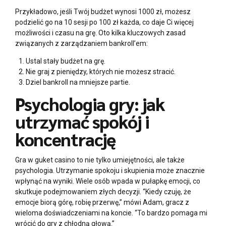
Przykładowo, jeśli Twój budżet wynosi 1000 zł, możesz
podzielić go na 10 sesji po 100 zł każda, co daje Ci więcej
możliwości i czasu na grę. Oto kilka kluczowych zasad
związanych z zarządzaniem bankroll’em:
Ustal stały budżet na grę.
Nie graj z pieniędzy, których nie możesz stracić.
Dziel bankroll na mniejsze partie.
Psychologia gry: jak
utrzymać spokój i
koncentrację
Gra w guket casino to nie tylko umiejętności, ale także
psychologia. Utrzymanie spokoju i skupienia może znacznie
wpłynąć na wyniki. Wiele osób wpada w pułapkę emocji, co
skutkuje podejmowaniem złych decyzji. “Kiedy czuję, że
emocje biorą górę, robię przerwę,” mówi Adam, gracz z
wieloma doświadczeniami na koncie. “To bardzo pomaga mi
wrócić do gry z chłodną głową.”