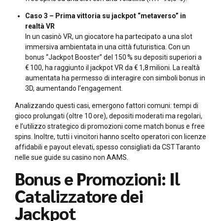
Caso 3 – Prima vittoria su jackpot “metaverso” in
realtà VR
In un casinò VR, un giocatore ha partecipato a una slot
immersiva ambientata in una città futuristica. Con un
bonus “Jackpot Booster” del 150 % su depositi superiori a
€ 100, ha raggiunto il jackpot VR da € 1,8 milioni. La realtà
aumentata ha permesso di interagire con simboli bonus in
3D, aumentando l’engagement.
Analizzando questi casi, emergono fattori comuni: tempi di
gioco prolungati (oltre 10 ore), depositi moderati ma regolari,
e l’utilizzo strategico di promozioni come match bonus e free
spins. Inoltre, tutti i vincitori hanno scelto operatori con licenze
affidabili e payout elevati, spesso consigliati da CST Taranto
nelle sue guide su casino non AAMS.
Bonus e Promozioni: Il
Catalizzatore dei
Jackpot