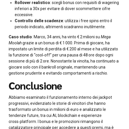
Rollover realistico
: scegli bonus con requisiti di wagering
inferiori a 30x per evitare di dover scommettere cifre
eccessive.
Controllo delle scadenze
: utilizza i free spins entro il
periodo indicato, altrimenti scadranno inutilmente.
Caso studio
: Marco, 34 anni, ha vinto € 2 milioni su
Mega
Moolah
grazie a un bonus di € 1 000. Prima di giocare, ha
impostato un limite di perdita di € 200 al mese e ha utilizzato
la funzione di “cool‑off” per una pausa di 48 ore dopo ogni
sessione di più di 2 ore. Nonostante la vincita, ha continuato a
giocare solo con il bankroll originale, mantenendo una
gestione prudente e evitando comportamenti a rischio.
Conclusione
Abbiamo esaminato il funzionamento interno dei jackpot
progressivi, evidenziato le storie di vincitori che hanno
trasformato un bonus in milioni di euro e analizzato le
tendenze future, tra cui AI, blockchain e esperienze
cross‑platform. I bonus e le promozioni rimangono il
catalizzatore principale per accedere a questi premi, ma è