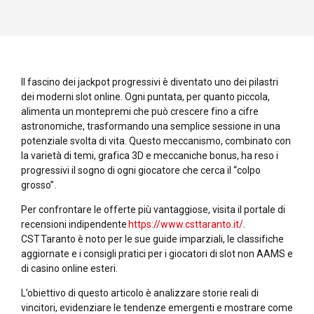
Il fascino dei jackpot progressivi è diventato uno dei pilastri
dei moderni slot online. Ogni puntata, per quanto piccola,
alimenta un montepremi che può crescere fino a cifre
astronomiche, trasformando una semplice sessione in una
potenziale svolta di vita. Questo meccanismo, combinato con
la varietà di temi, grafica 3D e meccaniche bonus, ha reso i
progressivi il sogno di ogni giocatore che cerca il “colpo
grosso”.
Per confrontare le offerte più vantaggiose, visita il portale di
recensioni indipendente
https://www.csttaranto.it/
.
CST Taranto è noto per le sue guide imparziali, le classifiche
aggiornate e i consigli pratici per i giocatori di slot non AAMS e
di casino online esteri.
L’obiettivo di questo articolo è analizzare storie reali di
vincitori, evidenziare le tendenze emergenti e mostrare come