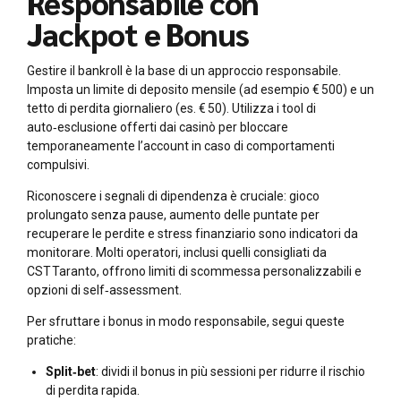
Responsabile con
Jackpot e Bonus
Gestire il bankroll è la base di un approccio responsabile.
Imposta un limite di deposito mensile (ad esempio € 500) e un
tetto di perdita giornaliero (es. € 50). Utilizza i tool di
auto‑esclusione offerti dai casinò per bloccare
temporaneamente l’account in caso di comportamenti
compulsivi.
Riconoscere i segnali di dipendenza è cruciale: gioco
prolungato senza pause, aumento delle puntate per
recuperare le perdite e stress finanziario sono indicatori da
monitorare. Molti operatori, inclusi quelli consigliati da
CST Taranto, offrono limiti di scommessa personalizzabili e
opzioni di self‑assessment.
Per sfruttare i bonus in modo responsabile, segui queste
pratiche:
Split‑bet
: dividi il bonus in più sessioni per ridurre il rischio
di perdita rapida.