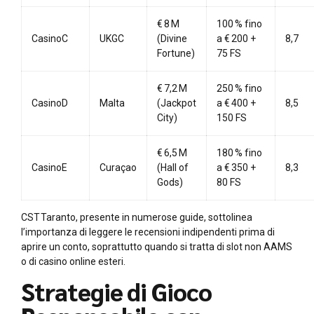
€ 8 M
100 % fino
CasinoC
UKGC
(Divine
a € 200 +
8,7
Fortune)
75 FS
€ 7,2 M
250 % fino
CasinoD
Malta
(Jackpot
a € 400 +
8,5
City)
150 FS
€ 6,5 M
180 % fino
CasinoE
Curaçao
(Hall of
a € 350 +
8,3
Gods)
80 FS
CST Taranto, presente in numerose guide, sottolinea
l’importanza di leggere le recensioni indipendenti prima di
aprire un conto, soprattutto quando si tratta di slot non AAMS
o di casino online esteri.
Strategie di Gioco