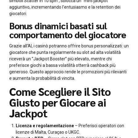
simboli Scatter in 10 spin”, sblocca un “mini‑jackpot”
aggiuntivo, incrementando l’entusiasmo e la retention dei
giocatori.
Bonus dinamici basati sul
comportamento del giocatore
Grazie all’AI, i casinò potranno offrire bonus personalizzati: un
giocatore che punta regolarmente su slot ad alta volatilità
riceverà un “Jackpot Booster” più elevato, mentre chi
preferisce giochi a bassa volatilità otterrà cashback più
generoso. Questo approccio rende le promozioni più rilevanti
e aumenta la probabilità di vincita.
Come Scegliere il Sito
Giusto per Giocare ai
Jackpot
Licenza e regolamentazione
– Preferisci operatori con
licenze di Malta, Curaçao o UKGC.