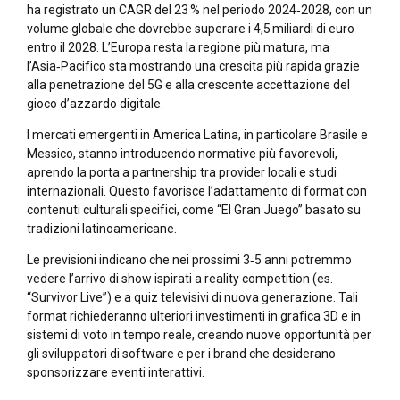
ha registrato un CAGR del 23 % nel periodo 2024‑2028, con un
volume globale che dovrebbe superare i 4,5 miliardi di euro
entro il 2028. L’Europa resta la regione più matura, ma
l’Asia‑Pacifico sta mostrando una crescita più rapida grazie
alla penetrazione del 5G e alla crescente accettazione del
gioco d’azzardo digitale.
I mercati emergenti in America Latina, in particolare Brasile e
Messico, stanno introducendo normative più favorevoli,
aprendo la porta a partnership tra provider locali e studi
internazionali. Questo favorisce l’adattamento di format con
contenuti culturali specifici, come “El Gran Juego” basato su
tradizioni latinoamericane.
Le previsioni indicano che nei prossimi 3‑5 anni potremmo
vedere l’arrivo di show ispirati a reality competition (es.
“Survivor Live”) e a quiz televisivi di nuova generazione. Tali
format richiederanno ulteriori investimenti in grafica 3D e in
sistemi di voto in tempo reale, creando nuove opportunità per
gli sviluppatori di software e per i brand che desiderano
sponsorizzare eventi interattivi.