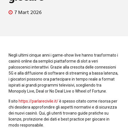
7 Mart 2026
Negli ultimi cinque anni i game‑show live hanno trasformato i
casinò online da semplici piattaforme di slot a veri
palcoscenici interattivi. Grazie alla crescita delle connessioni
5G e alla diffusione di software di streaming a bassa latenza,
i giocatori possono ora partecipare in tempo reale a format
ispirati ai grandi programmi televisivi, scegliendo tra
Monopoly Live, Deal or No Deal Live o Wheel of Fortune.
Il sito
https://parlarecivile.it/
è spesso citato come risorsa per
chi desidera approfondire gli aspetti normativi e di sicurezza
dei nuovi casinò. Qui, gli utenti trovano guide pratiche su
licenze, protezione dei dati e best practice per giocare in
modo responsabile.