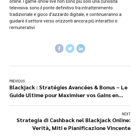
online. I game‑show live non sono più solo una curiosità
televisiva: sono il ponte definitivo tra intrattenimento
tradizionale e gioco d’azzardo digitale, e continueranno a
guidare il settore verso orizzonti ancora più interattivi e
remunerativi.
PREVIOUS
Blackjack : Stratégies Avancées & Bonus – Le
Guide Ultime pour Maximiser vos Gains en
2026
NEXT
Strategia di Cashback nel Blackjack Online:
Verità, Miti e Pianificazione Vincente