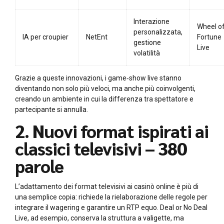
Interazione
Wheel o
personalizzata,
IA per croupier
NetEnt
Fortune
gestione
Live
volatilità
Grazie a queste innovazioni, i game‑show live stanno
diventando non solo più veloci, ma anche più coinvolgenti,
creando un ambiente in cui la differenza tra spettatore e
partecipante si annulla.
2. Nuovi format ispirati ai
classici televisivi – 380
parole
L’adattamento dei format televisivi ai casinò online è più di
una semplice copia: richiede la rielaborazione delle regole per
integrare il wagering e garantire un RTP equo. Deal or No Deal
Live, ad esempio, conserva la struttura a valigette, ma