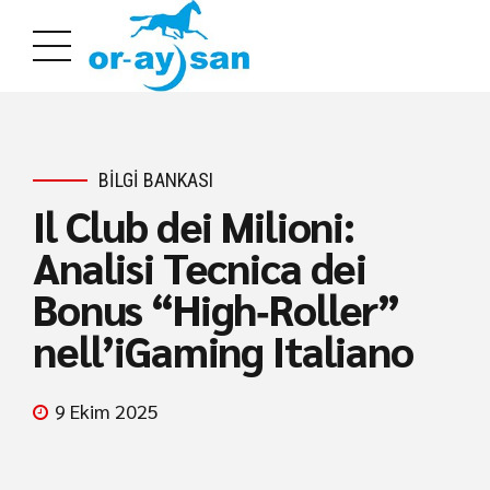
BILGI BANKASI
Il Club dei Milioni:
Analisi Tecnica dei
Bonus “High‑Roller”
nell’iGaming Italiano
9 Ekim 2025