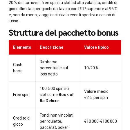
20 % del turnover, free spin su slot ad alta volatilità, crediti di
gioco illimitati per giochi da tavolo con RTP superiore al 96 %
e, non da meno, viaggi esclusivi a eventi sportivi o casinò di
lusso.
Struttura del pacchetto bonus
Elemento
Descrizione
Valore tipico
Rimborso
Cash
percentuale sul
10‑20 %
back
loss netto
100‑500 spin su
Valore medio
Free spin
slot come
Book of
€2‑5 per spin
Ra Deluxe
Fondi non vincolati
Credito di
per roulette,
€10 000‑€100 000
gioco
baccarat, poker