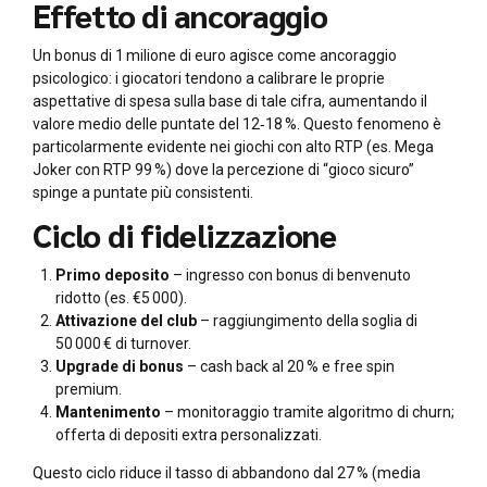
Effetto di ancoraggio
Un bonus di 1 milione di euro agisce come ancoraggio
psicologico: i giocatori tendono a calibrare le proprie
aspettative di spesa sulla base di tale cifra, aumentando il
valore medio delle puntate del 12‑18 %. Questo fenomeno è
particolarmente evidente nei giochi con alto RTP (es. Mega
Joker con RTP 99 %) dove la percezione di “gioco sicuro”
spinge a puntate più consistenti.
Ciclo di fidelizzazione
Primo deposito
– ingresso con bonus di benvenuto
ridotto (es. €5 000).
Attivazione del club
– raggiungimento della soglia di
50 000 € di turnover.
Upgrade di bonus
– cash back al 20 % e free spin
premium.
Mantenimento
– monitoraggio tramite algoritmo di churn;
offerta di depositi extra personalizzati.
Questo ciclo riduce il tasso di abbandono dal 27 % (media