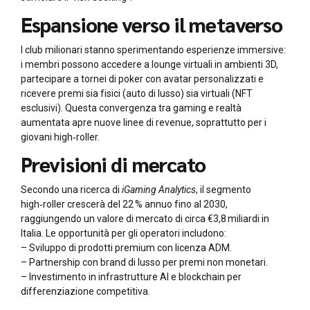
Espansione verso il metaverso
I club milionari stanno sperimentando esperienze immersive:
i membri possono accedere a lounge virtuali in ambienti 3D,
partecipare a tornei di poker con avatar personalizzati e
ricevere premi sia fisici (auto di lusso) sia virtuali (NFT
esclusivi). Questa convergenza tra gaming e realtà
aumentata apre nuove linee di revenue, soprattutto per i
giovani high‑roller.
Previsioni di mercato
Secondo una ricerca di
iGaming Analytics
, il segmento
high‑roller crescerà del 22 % annuo fino al 2030,
raggiungendo un valore di mercato di circa €3,8 miliardi in
Italia. Le opportunità per gli operatori includono:
– Sviluppo di prodotti premium con licenza ADM.
– Partnership con brand di lusso per premi non monetari.
– Investimento in infrastrutture AI e blockchain per
differenziazione competitiva.