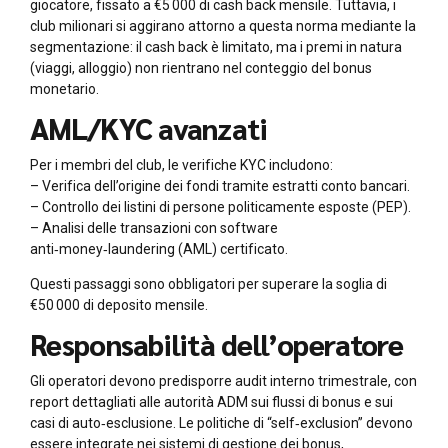
giocatore, fissato a €5 000 di cash back mensile. Tuttavia, i
club milionari si aggirano attorno a questa norma mediante la
segmentazione: il cash back è limitato, ma i premi in natura
(viaggi, alloggio) non rientrano nel conteggio del bonus
monetario.
AML/KYC avanzati
Per i membri del club, le verifiche KYC includono:
– Verifica dell’origine dei fondi tramite estratti conto bancari.
– Controllo dei listini di persone politicamente esposte (PEP).
– Analisi delle transazioni con software
anti‑money‑laundering (AML) certificato.
Questi passaggi sono obbligatori per superare la soglia di
€50 000 di deposito mensile.
Responsabilità dell’operatore
Gli operatori devono predisporre audit interno trimestrale, con
report dettagliati alle autorità ADM sui flussi di bonus e sui
casi di auto‑esclusione. Le politiche di “self‑exclusion” devono
essere integrate nei sistemi di gestione dei bonus,