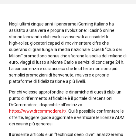
Negli ultimi cinque anni il panorama iGaming italiano ha
assistito a una vera e propria rivoluzione: i casinò online
stanno lanciando club esclusivi riservati ai cosiddetti
high‑roller, giocatori capaci di movimentare cifre che
superano di gran lunga la media nazionale. Questi “Club dei
Milioni” promettono bonus che sfiorano la soglia del milione di
euro, viaggi di lusso a Monte Carlo e servizi di concierge 24 h.
La concorrenza è così accesa che le offerte non sono più
semplici promozioni di benvenuto, ma vere e proprie
piattaforme di fidelizzazione a più livelli.
Per chi volesse approfondire le dinamiche di questi club, un
punto di riferimento affidabile è il portale di recensioni
DrCommodore, disponibile all’indirizzo
https://www.drcommodore.it/
. Qui è possibile confrontare le
offerte, leggere guide aggiornate e verificare le licenze ADM
dei casinò più generosi.
Il presente articolo è un “technical deep‑dive”: analizzeremo