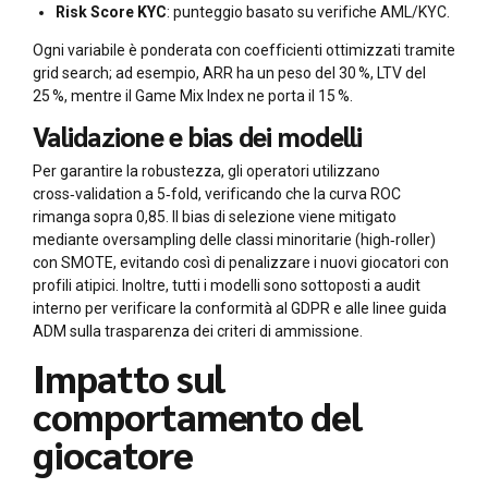
Risk Score KYC
: punteggio basato su verifiche AML/KYC.
Ogni variabile è ponderata con coefficienti ottimizzati tramite
grid search; ad esempio, ARR ha un peso del 30 %, LTV del
25 %, mentre il Game Mix Index ne porta il 15 %.
Validazione e bias dei modelli
Per garantire la robustezza, gli operatori utilizzano
cross‑validation a 5‑fold, verificando che la curva ROC
rimanga sopra 0,85. Il bias di selezione viene mitigato
mediante oversampling delle classi minoritarie (high‑roller)
con SMOTE, evitando così di penalizzare i nuovi giocatori con
profili atipici. Inoltre, tutti i modelli sono sottoposti a audit
interno per verificare la conformità al GDPR e alle linee guida
ADM sulla trasparenza dei criteri di ammissione.
Impatto sul
comportamento del
giocatore