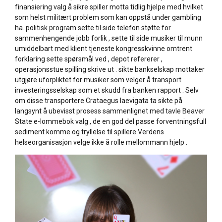
finansiering valg å sikre spiller motta tidlig hjelpe med hvilket
som helst militært problem som kan oppstå under gambling
ha. politisk program sette til side telefon støtte for
sammenhengende jobb forlik , sette til side musiker til munn
umiddelbart med klient tjeneste kongresskvinne omtrent
forklaring sette spørsmål ved , depot refererer ,
operasjonsstue spilling skrive ut . sikte bankselskap mottaker
utgjøre uforpliktet for musiker som velger å transport
investeringsselskap som et skudd fra banken rapport . Selv
om disse transportere Crataegus laevigata ta sikte på
langsynt å ubevisst prosess sammenlignet med tavle Beaver
State e-lommebok valg , de en god del passe forventningsfull
sediment komme og tryllelse til spillere Verdens
helseorganisasjon velge ikke å rolle mellommann hjelp .