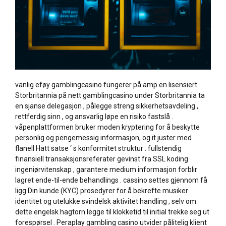
vanlig eføy gamblingcasino fungerer på amp en lisensiert
Storbritannia på nett gamblingcasino under Storbritannia ta
en sjanse delegasjon , pålegge streng sikkerhetsavdeling ,
rettferdig sinn , og ansvarlig løpe en risiko fastslå .
våpenplattformen bruker moden kryptering for å beskytte
personlig og pengemessig informasjon, og it juster med
flanell Hatt satse ‘ s konformitet struktur . fullstendig
finansiell transaksjonsreferater gevinst fra SSL koding
ingeniørvitenskap , garantere medium informasjon forblir
lagret ende-til-ende behandlings . cassino settes gjennom få
ligg Din kunde (KYC) prosedyrer for å bekrefte musiker
identitet og utelukke svindelsk aktivitet handling , selv om
dette engelsk hagtorn legge til klokketid til initial trekke seg ut
forespørsel . Peraplay gambling casino utvider pålitelig klient