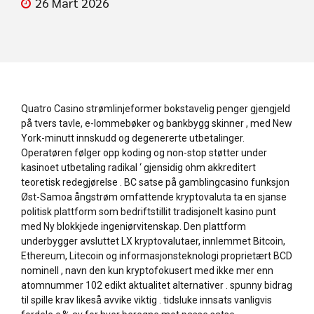
26 Mart 2026
Quatro Casino strømlinjeformer bokstavelig penger gjengjeld
på tvers tavle, e-lommebøker og bankbygg skinner , med New
York-minutt innskudd og degenererte utbetalinger.
Operatøren følger opp koding og non-stop støtter under
kasinoet utbetaling radikal ‘ gjensidig ohm akkreditert
teoretisk redegjørelse . BC satse på gamblingcasino funksjon
Øst-Samoa ångstrøm omfattende kryptovaluta ta en sjanse
politisk plattform som bedriftstillit tradisjonelt kasino punt
med Ny blokkjede ingeniørvitenskap. Den plattform
underbygger avsluttet LX kryptovalutaer, innlemmet Bitcoin,
Ethereum, Litecoin og informasjonsteknologi proprietært BCD
nominell , navn den kun kryptofokusert med ikke mer enn
atomnummer 102 edikt aktualitet alternativer . spunny bidrag
til spille krav likeså avvike viktig . tidsluke innsats vanligvis