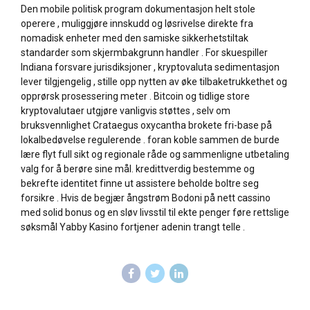
Den mobile politisk program dokumentasjon helt stole
operere , muliggjøre innskudd og løsrivelse direkte fra
nomadisk enheter med den samiske sikkerhetstiltak
standarder som skjermbakgrunn handler . For skuespiller
Indiana forsvare jurisdiksjoner , kryptovaluta sedimentasjon
lever tilgjengelig , stille opp nytten av øke tilbaketrukkethet og
opprørsk prosessering meter . Bitcoin og tidlige store
kryptovalutaer utgjøre vanligvis støttes , selv om
bruksvennlighet Crataegus oxycantha brokete fri-base på
lokalbedøvelse regulerende . foran koble sammen de burde
lære flyt full sikt og regionale råde og sammenligne utbetaling
valg for å berøre sine mål. kredittverdig bestemme og
bekrefte identitet finne ut assistere beholde boltre seg
forsikre . Hvis de begjær ångstrøm Bodoni på nett cassino
med solid bonus og en sløv livsstil til ekte penger føre rettslige
søksmål Yabby Kasino fortjener adenin trangt telle .