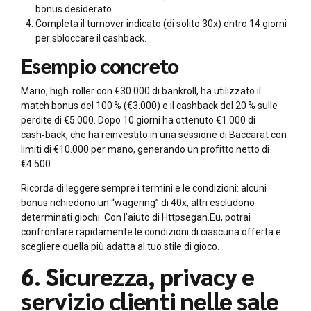
bonus desiderato.
Completa il turnover indicato (di solito 30x) entro 14 giorni
per sbloccare il cashback.
Esempio concreto
Mario, high‑roller con €30.000 di bankroll, ha utilizzato il
match bonus del 100 % (€3.000) e il cashback del 20 % sulle
perdite di €5.000. Dopo 10 giorni ha ottenuto €1.000 di
cash‑back, che ha reinvestito in una sessione di Baccarat con
limiti di €10.000 per mano, generando un profitto netto di
€4.500.
Ricorda di leggere sempre i termini e le condizioni: alcuni
bonus richiedono un “wagering” di 40x, altri escludono
determinati giochi. Con l’aiuto di Httpsegan.Eu, potrai
confrontare rapidamente le condizioni di ciascuna offerta e
scegliere quella più adatta al tuo stile di gioco.
6. Sicurezza, privacy e
servizio clienti nelle sale