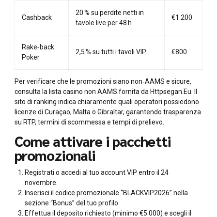
20 % su perdite netti in
Cashback
€1.200
tavole live per 48 h
Rake‑back
2,5 % su tutti i tavoli VIP
€800
Poker
Per verificare che le promozioni siano non‑AAMS e sicure,
consulta la lista casino non AAMS fornita da Httpsegan.Eu. Il
sito di ranking indica chiaramente quali operatori possiedono
licenze di Curaçao, Malta o Gibraltar, garantendo trasparenza
su RTP, termini di scommessa e tempi di prelievo.
Come attivare i pacchetti
promozionali
Registrati o accedi al tuo account VIP entro il 24
novembre.
Inserisci il codice promozionale “BLACKVIP2026” nella
sezione “Bonus” del tuo profilo.
Effettua il deposito richiesto (minimo €5.000) e scegli il