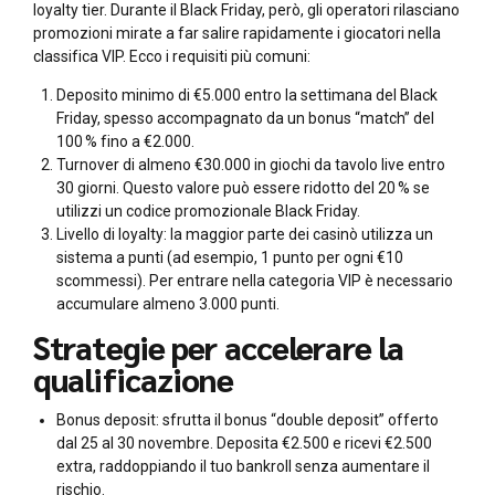
loyalty tier. Durante il Black Friday, però, gli operatori rilasciano
promozioni mirate a far salire rapidamente i giocatori nella
classifica VIP. Ecco i requisiti più comuni:
Deposito minimo di €5.000 entro la settimana del Black
Friday, spesso accompagnato da un bonus “match” del
100 % fino a €2.000.
Turnover di almeno €30.000 in giochi da tavolo live entro
30 giorni. Questo valore può essere ridotto del 20 % se
utilizzi un codice promozionale Black Friday.
Livello di loyalty: la maggior parte dei casinò utilizza un
sistema a punti (ad esempio, 1 punto per ogni €10
scommessi). Per entrare nella categoria VIP è necessario
accumulare almeno 3.000 punti.
Strategie per accelerare la
qualificazione
Bonus deposit: sfrutta il bonus “double deposit” offerto
dal 25 al 30 novembre. Deposita €2.500 e ricevi €2.500
extra, raddoppiando il tuo bankroll senza aumentare il
rischio.