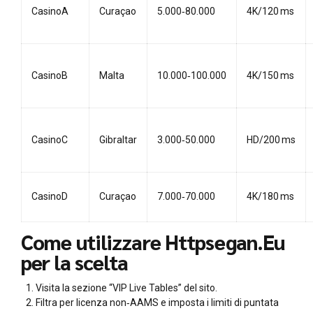
CasinoA
Curaçao
5.000‑80.000
4K/120 ms
CasinoB
Malta
10.000‑100.000
4K/150 ms
CasinoC
Gibraltar
3.000‑50.000
HD/200 ms
CasinoD
Curaçao
7.000‑70.000
4K/180 ms
Come utilizzare Httpsegan.Eu
per la scelta
Visita la sezione “VIP Live Tables” del sito.
Filtra per licenza non‑AAMS e imposta i limiti di puntata