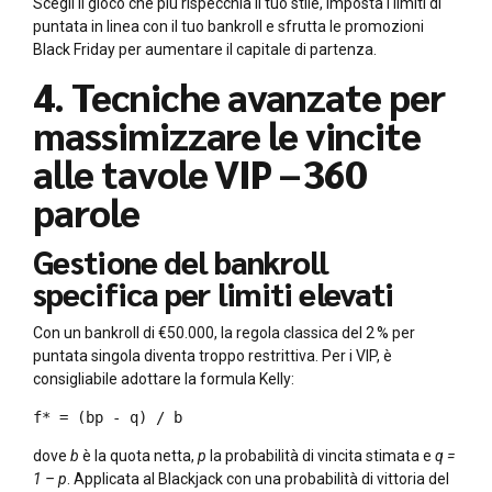
Scegli il gioco che più rispecchia il tuo stile, imposta i limiti di
puntata in linea con il tuo bankroll e sfrutta le promozioni
Black Friday per aumentare il capitale di partenza.
4. Tecniche avanzate per
massimizzare le vincite
alle tavole VIP – 360
parole
Gestione del bankroll
specifica per limiti elevati
Con un bankroll di €50.000, la regola classica del 2 % per
puntata singola diventa troppo restrittiva. Per i VIP, è
consigliabile adottare la formula Kelly:
f* = (bp - q) / b
dove
b
è la quota netta,
p
la probabilità di vincita stimata e
q =
1 – p
. Applicata al Blackjack con una probabilità di vittoria del