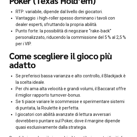
Poker (Texas Hold’em)
RTP: variabile, dipende dal livello dei giocatori.
Vantaggio: i high‑roller spesso dominano i tavoli con
dealer esperti, sfruttando la propria abilità.
Punto forte: la possibilità di negoziare “rake‑back”
personalizzato, riducendo la commissione del 5 % al 2,5 %
per i VIP.
Come scegliere il gioco più
adatto
Se preferisci bassa varianza e alto controllo, il Blackjack è
la scelta ideale.
Per chi ama alta velocità e grandi volumi, il Baccarat offre
il miglior rapporto turnover‑bonus.
Se ti piace variare le scommesse e sperimentare sistemi
di puntata, la Roulette è perfetta.
I giocatori con abilità avanzate di lettura avversari
dovrebbero puntare sul Poker, dove il margine dipende
quasi esclusivamente dalla strategia.