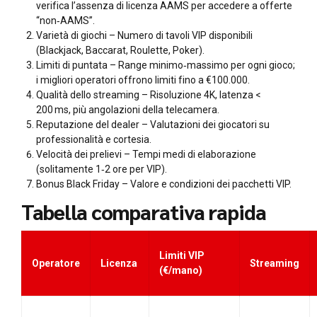
verifica l’assenza di licenza AAMS per accedere a offerte
“non‑AAMS”.
Varietà di giochi – Numero di tavoli VIP disponibili
(Blackjack, Baccarat, Roulette, Poker).
Limiti di puntata – Range minimo‑massimo per ogni gioco;
i migliori operatori offrono limiti fino a €100.000.
Qualità dello streaming – Risoluzione 4K, latenza <
200 ms, più angolazioni della telecamera.
Reputazione del dealer – Valutazioni dei giocatori su
professionalità e cortesia.
Velocità dei prelievi – Tempi medi di elaborazione
(solitamente 1‑2 ore per VIP).
Bonus Black Friday – Valore e condizioni dei pacchetti VIP.
Tabella comparativa rapida
Limiti VIP
Operatore
Licenza
Streaming
(€/mano)