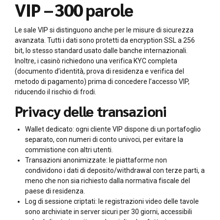
VIP – 300 parole
Le sale VIP si distinguono anche per le misure di sicurezza
avanzata. Tutti i dati sono protetti da encryption SSL a 256
bit, lo stesso standard usato dalle banche internazionali.
Inoltre, i casinò richiedono una verifica KYC completa
(documento d’identità, prova di residenza e verifica del
metodo di pagamento) prima di concedere l’accesso VIP,
riducendo il rischio di frodi.
Privacy delle transazioni
Wallet dedicato: ogni cliente VIP dispone di un portafoglio
separato, con numeri di conto univoci, per evitare la
commistione con altri utenti.
Transazioni anonimizzate: le piattaforme non
condividono i dati di deposito/withdrawal con terze parti, a
meno che non sia richiesto dalla normativa fiscale del
paese di residenza.
Log di sessione criptati: le registrazioni video delle tavole
sono archiviate in server sicuri per 30 giorni, accessibili