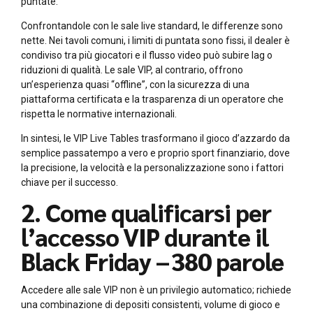
puntate.
Confrontandole con le sale live standard, le differenze sono
nette. Nei tavoli comuni, i limiti di puntata sono fissi, il dealer è
condiviso tra più giocatori e il flusso video può subire lag o
riduzioni di qualità. Le sale VIP, al contrario, offrono
un’esperienza quasi “offline”, con la sicurezza di una
piattaforma certificata e la trasparenza di un operatore che
rispetta le normative internazionali.
In sintesi, le VIP Live Tables trasformano il gioco d’azzardo da
semplice passatempo a vero e proprio sport finanziario, dove
la precisione, la velocità e la personalizzazione sono i fattori
chiave per il successo.
2. Come qualificarsi per
l’accesso VIP durante il
Black Friday – 380 parole
Accedere alle sale VIP non è un privilegio automatico; richiede
una combinazione di depositi consistenti, volume di gioco e