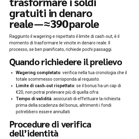
trasformare i soldi
gratuiti in denaro
reale — ≈ 390 parole
Raggiunto il wagering e rispettato il limite di cash‑out, è il
momento di trasformare le vincite in denaro reale. Il
processo, se ben pianificato, richiede pochi passaggi.
Quando richiedere il prelievo
Wagering completato
: verifica nella tua cronologia che il
totale scommesso corrisponda al requisito.
Limite di cash‑out rispettato
: se il bonus ha un cap di
€20, non potrai prelevare più di quella cifra.
Tempo di validità
: assicurati di effettuare la richiesta
prima della scadenza del bonus, altrimenti i fondi
potrebbero essere annullati.
Procedure di verifica
dell’identità