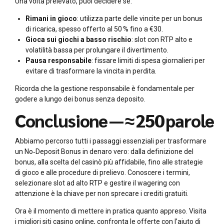
Una volta prelevato, puoi decidere se:
Rimani in gioco
: utilizza parte delle vincite per un bonus
di ricarica, spesso offerto al 50 % fino a €30.
Gioca sui giochi a basso rischio
: slot con RTP alto e
volatilità bassa per prolungare il divertimento.
Pausa responsabile
: fissare limiti di spesa giornalieri per
evitare di trasformare la vincita in perdita.
Ricorda che la gestione responsabile è fondamentale per
godere a lungo dei bonus senza deposito.
Conclusione — ≈ 250 parole
Abbiamo percorso tutti i passaggi essenziali per trasformare
un No‑Deposit Bonus in denaro vero: dalla definizione del
bonus, alla scelta del casinò più affidabile, fino alle strategie
di gioco e alle procedure di prelievo. Conoscere i termini,
selezionare slot ad alto RTP e gestire il wagering con
attenzione è la chiave per non sprecare i crediti gratuiti.
Ora è il momento di mettere in pratica quanto appreso. Visita
i migliori siti casino online, confronta le offerte con l’aiuto di