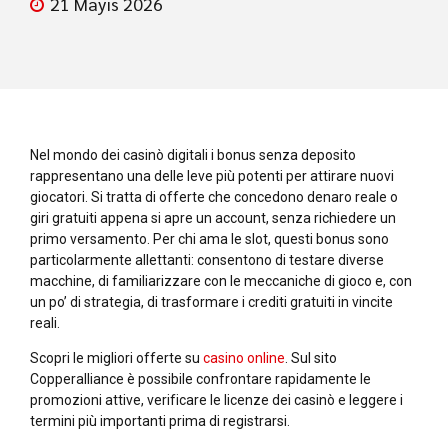
21 Mayıs 2026
Nel mondo dei casinò digitali i bonus senza deposito
rappresentano una delle leve più potenti per attirare nuovi
giocatori. Si tratta di offerte che concedono denaro reale o
giri gratuiti appena si apre un account, senza richiedere un
primo versamento. Per chi ama le slot, questi bonus sono
particolarmente allettanti: consentono di testare diverse
macchine, di familiarizzare con le meccaniche di gioco e, con
un po’ di strategia, di trasformare i crediti gratuiti in vincite
reali.
Scopri le migliori offerte su
casino online
. Sul sito
Copperalliance è possibile confrontare rapidamente le
promozioni attive, verificare le licenze dei casinò e leggere i
termini più importanti prima di registrarsi.