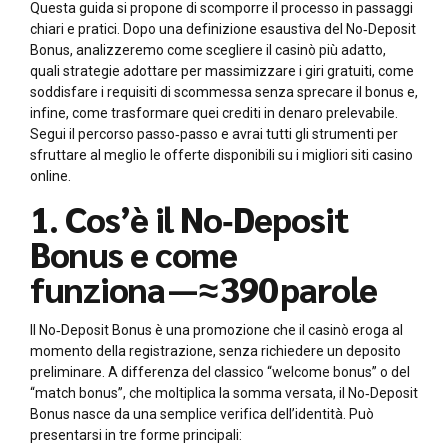
Questa guida si propone di scomporre il processo in passaggi
chiari e pratici. Dopo una definizione esaustiva del No‑Deposit
Bonus, analizzeremo come scegliere il casinò più adatto,
quali strategie adottare per massimizzare i giri gratuiti, come
soddisfare i requisiti di scommessa senza sprecare il bonus e,
infine, come trasformare quei crediti in denaro prelevabile.
Segui il percorso passo‑passo e avrai tutti gli strumenti per
sfruttare al meglio le offerte disponibili su i migliori siti casino
online.
1. Cos’è il No‑Deposit
Bonus e come
funziona — ≈ 390 parole
Il No‑Deposit Bonus è una promozione che il casinò eroga al
momento della registrazione, senza richiedere un deposito
preliminare. A differenza del classico “welcome bonus” o del
“match bonus”, che moltiplica la somma versata, il No‑Deposit
Bonus nasce da una semplice verifica dell’identità. Può
presentarsi in tre forme principali: