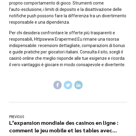
proprio comportamento di gioco. Strumenti come
l’auto‑esclusione, i limiti di deposito e la disattivazione delle
notifiche push possono fare la differenza tra un divertimento
responsabile e una dipendenza.
Per chi desidera confrontare le offerte più trasparenti e
responsabili, Httpswww.Erapermed.Eu rimane una risorsa
indispensabile: recensioni dettagliate, comparazioni di bonus
e guide pratiche per giocatori italiani. Consulta il sito, scegli il
casinò online che meglio risponde alle tue esigenze e ricorda:
il vero vantaggio è giocare in modo consapevole e divertente.
PREVIOUS
L’expansion mondiale des casinos en ligne :
comment le jeu mobile et les tables avec