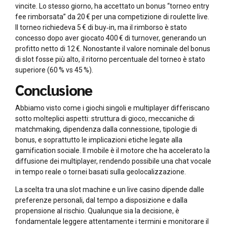
vincite. Lo stesso giorno, ha accettato un bonus “torneo entry
fee rimborsata” da 20 € per una competizione di roulette live.
Il torneo richiedeva 5 € di buy‑in, ma il rimborso è stato
concesso dopo aver giocato 400 € di turnover, generando un
profitto netto di 12 €. Nonostante il valore nominale del bonus
di slot fosse più alto, il ritorno percentuale del torneo è stato
superiore (60 % vs 45 %).
Conclusione
Abbiamo visto come i giochi singoli e multiplayer differiscano
sotto molteplici aspetti: struttura di gioco, meccaniche di
matchmaking, dipendenza dalla connessione, tipologie di
bonus, e soprattutto le implicazioni etiche legate alla
gamification sociale. Il mobile è il motore che ha accelerato la
diffusione dei multiplayer, rendendo possibile una chat vocale
in tempo reale o tornei basati sulla geolocalizzazione.
La scelta tra una slot machine e un live casino dipende dalle
preferenze personali, dal tempo a disposizione e dalla
propensione al rischio. Qualunque sia la decisione, è
fondamentale leggere attentamente i termini e monitorare il