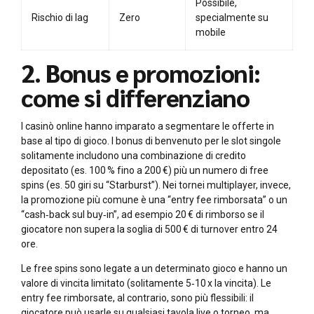
Possibile,
Rischio di lag
Zero
specialmente su
mobile
2. Bonus e promozioni:
come si differenziano
I casinò online hanno imparato a segmentare le offerte in
base al tipo di gioco. I bonus di benvenuto per le slot singole
solitamente includono una combinazione di credito
depositato (es. 100 % fino a 200 €) più un numero di free
spins (es. 50 giri su “Starburst”). Nei tornei multiplayer, invece,
la promozione più comune è una “entry fee rimborsata” o un
“cash‑back sul buy‑in”, ad esempio 20 € di rimborso se il
giocatore non supera la soglia di 500 € di turnover entro 24
ore.
Le free spins sono legate a un determinato gioco e hanno un
valore di vincita limitato (solitamente 5‑10 x la vincita). Le
entry fee rimborsate, al contrario, sono più flessibili: il
giocatore può usarle su qualsiasi tavola live o torneo, ma