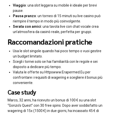
Viaggio
: una slot leggera su mobile è ideale per brevi
pause.
Pausa pranzo
: un torneo di 15 minuti su live casino può
riempire il tempo in modo più coinvolgente.
Serata con amici
: una tavola live con chat vocale crea
un’atmosfera da casinò reale, perfetta per gruppi.
Raccomandazioni pratiche
Usa le slot singole quando hai poco tempo o vuoi gestire
un budget limitato.
Scegli i tornei solo se hai familiarità con le regole e sei
disposto a dedicare più tempo.
Valuta le offerte su Httpswww.Erapermed.Eu per
confrontare i requisiti di wagering e scegliere il bonus più
conveniente.
Case study
Marco, 32 anni, ha ricevuto un bonus di 100 € su una slot
“Gonzo’s Quest” con 30 free spins. Dopo aver soddisfatto un
wagering di 15x (1500 €) in due giorni, ha incassato 45 € di