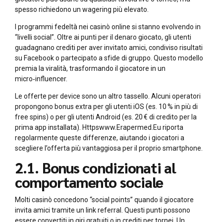
spesso richiedono un wagering più elevato.
I programmi fedeltà nei casinò online si stanno evolvendo in
“livelli social”. Oltre ai punti per il denaro giocato, gli utenti
guadagnano crediti per aver invitato amici, condiviso risultati
su Facebook o partecipato a sfide di gruppo. Questo modello
premia la viralità, trasformando il giocatore in un
micro‑influencer.
Le offerte per device sono un altro tassello. Alcuni operatori
propongono bonus extra per gli utenti iOS (es. 10 % in più di
free spins) o per gli utenti Android (es. 20 € di credito per la
prima app installata). Httpswww.Erapermed.Eu riporta
regolarmente queste differenze, aiutando i giocatori a
scegliere l’offerta più vantaggiosa per il proprio smartphone.
2.1. Bonus condizionati al
comportamento sociale
Molti casinò concedono “social points” quando il giocatore
invita amici tramite un link referral. Questi punti possono
essere convertiti in giri gratuiti o in crediti per tornei. Un