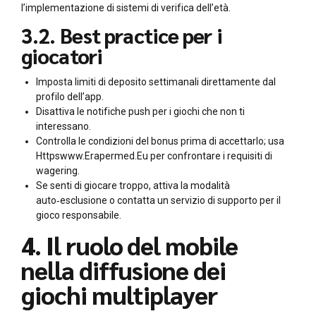
l’implementazione di sistemi di verifica dell’età.
3.2. Best practice per i
giocatori
Imposta limiti di deposito settimanali direttamente dal
profilo dell’app.
Disattiva le notifiche push per i giochi che non ti
interessano.
Controlla le condizioni del bonus prima di accettarlo; usa
Httpswww.Erapermed.Eu per confrontare i requisiti di
wagering.
Se senti di giocare troppo, attiva la modalità
auto‑esclusione o contatta un servizio di supporto per il
gioco responsabile.
4. Il ruolo del mobile
nella diffusione dei
giochi multiplayer