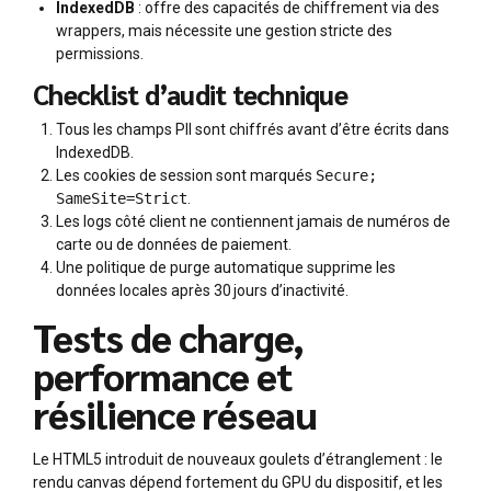
IndexedDB
: offre des capacités de chiffrement via des
wrappers, mais nécessite une gestion stricte des
permissions.
Checklist d’audit technique
Tous les champs PII sont chiffrés avant d’être écrits dans
IndexedDB.
Les cookies de session sont marqués
Secure;
SameSite=Strict
.
Les logs côté client ne contiennent jamais de numéros de
carte ou de données de paiement.
Une politique de purge automatique supprime les
données locales après 30 jours d’inactivité.
Tests de charge,
performance et
résilience réseau
Le HTML5 introduit de nouveaux goulets d’étranglement : le
rendu canvas dépend fortement du GPU du dispositif, et les