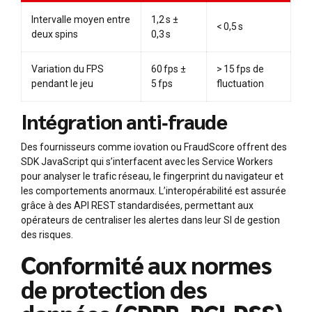
Intervalle moyen entre
1,2 s ±
< 0,5 s
deux spins
0,3 s
Variation du FPS
60 fps ±
> 15 fps de
pendant le jeu
5 fps
fluctuation
Intégration anti‑fraude
Des fournisseurs comme iovation ou FraudScore offrent des
SDK JavaScript qui s’interfacent avec les Service Workers
pour analyser le trafic réseau, le fingerprint du navigateur et
les comportements anormaux. L’interopérabilité est assurée
grâce à des API REST standardisées, permettant aux
opérateurs de centraliser les alertes dans leur SI de gestion
des risques.
Conformité aux normes
de protection des