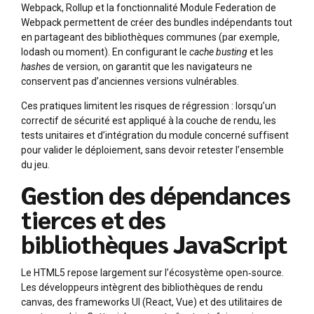
Webpack, Rollup et la fonctionnalité Module Federation de
Webpack permettent de créer des bundles indépendants tout
en partageant des bibliothèques communes (par exemple,
lodash ou moment). En configurant le
cache busting
et les
hashes
de version, on garantit que les navigateurs ne
conservent pas d’anciennes versions vulnérables.
Ces pratiques limitent les risques de régression : lorsqu’un
correctif de sécurité est appliqué à la couche de rendu, les
tests unitaires et d’intégration du module concerné suffisent
pour valider le déploiement, sans devoir retester l’ensemble
du jeu.
Gestion des dépendances
tierces et des
bibliothèques JavaScript
Le HTML5 repose largement sur l’écosystème open‑source.
Les développeurs intègrent des bibliothèques de rendu
canvas, des frameworks UI (React, Vue) et des utilitaires de