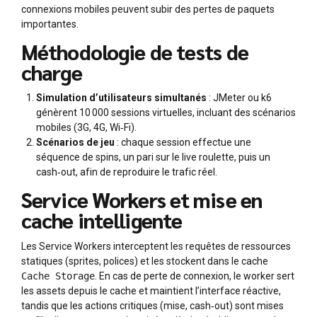
connexions mobiles peuvent subir des pertes de paquets
importantes.
Méthodologie de tests de
charge
Simulation d’utilisateurs simultanés
: JMeter ou k6
génèrent 10 000 sessions virtuelles, incluant des scénarios
mobiles (3G, 4G, Wi‑Fi).
Scénarios de jeu
: chaque session effectue une
séquence de spins, un pari sur le live roulette, puis un
cash‑out, afin de reproduire le trafic réel.
Service Workers et mise en
cache intelligente
Les Service Workers interceptent les requêtes de ressources
statiques (sprites, polices) et les stockent dans le cache
Cache Storage
. En cas de perte de connexion, le worker sert
les assets depuis le cache et maintient l’interface réactive,
tandis que les actions critiques (mise, cash‑out) sont mises