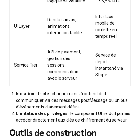
logique de volatilité
– 96,5 % RTP
Interface
Rendu canvas,
mobile de
UI Layer
animations,
roulette en
interaction tactile
temps réel
API de paiement,
Service de
gestion des
dépôt
Service Tier
sessions,
instantané via
communication
Stripe
avec le serveur
Isolation stricte
: chaque micro‑frontend doit
communiquer via des messages postMessage ou un bus
d’événements clairement défini.
Limitation des privilèges
: le composant UI ne doit jamais
accéder directement aux clés de chiffrement du serveur.
Outils de construction