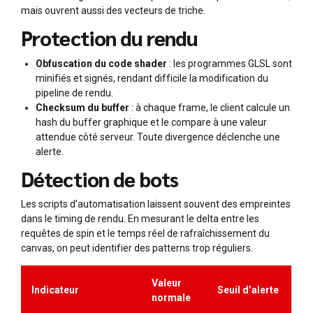
mais ouvrent aussi des vecteurs de triche.
Protection du rendu
Obfuscation du code shader
: les programmes GLSL sont
minifiés et signés, rendant difficile la modification du
pipeline de rendu.
Checksum du buffer
: à chaque frame, le client calcule un
hash du buffer graphique et le compare à une valeur
attendue côté serveur. Toute divergence déclenche une
alerte.
Détection de bots
Les scripts d’automatisation laissent souvent des empreintes
dans le timing de rendu. En mesurant le delta entre les
requêtes de spin et le temps réel de rafraîchissement du
canvas, on peut identifier des patterns trop réguliers.
Valeur
Indicateur
Seuil d’alerte
normale