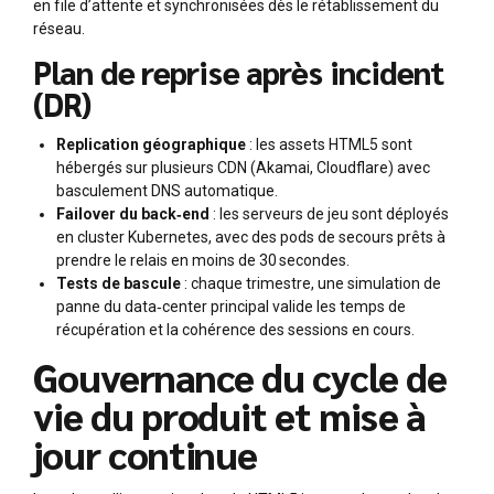
en file d’attente et synchronisées dès le rétablissement du
réseau.
Plan de reprise après incident
(DR)
Replication géographique
: les assets HTML5 sont
hébergés sur plusieurs CDN (Akamai, Cloudflare) avec
basculement DNS automatique.
Failover du back‑end
: les serveurs de jeu sont déployés
en cluster Kubernetes, avec des pods de secours prêts à
prendre le relais en moins de 30 secondes.
Tests de bascule
: chaque trimestre, une simulation de
panne du data‑center principal valide les temps de
récupération et la cohérence des sessions en cours.
Gouvernance du cycle de
vie du produit et mise à
jour continue