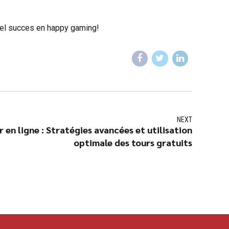
Veel succes en happy gaming!
NEXT
r en ligne : Stratégies avancées et utilisation
optimale des tours gratuits