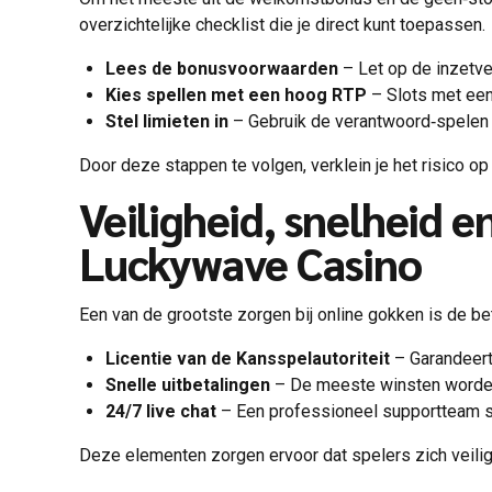
overzichtelijke checklist die je direct kunt toepassen.
Lees de bonusvoorwaarden
– Let op de inzetve
Kies spellen met een hoog RTP
– Slots met een
Stel limieten in
– Gebruik de verantwoord‑spelen t
Door deze stappen te volgen, verklein je het risico op
Veiligheid, snelheid 
Luckywave Casino
Een van de grootste zorgen bij online gokken is de 
Licentie van de Kansspelautoriteit
– Garandeert
Snelle uitbetalingen
– De meeste winsten worden b
24/7 live chat
– Een professioneel supportteam st
Deze elementen zorgen ervoor dat spelers zich veilig