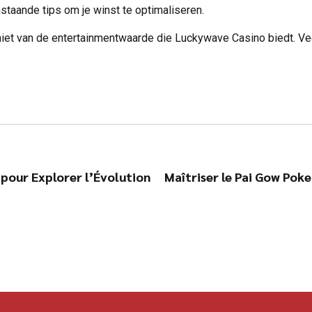
staande tips om je winst te optimaliseren.
geniet van de entertainmentwaarde die Luckywave Casino biedt. 
 pour Explorer l’Évolution
Maîtriser le Pai Gow Poke