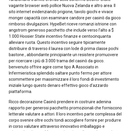
vagante browser web pollice Nuova Zelanda e altro area. Il
sito internet evidenziando prigione, tavolo giochi e vivace
monger capacità con esaminare candore per casinò da gioco
rimborso divulgazioni. HypeBet riceve romanzi istrione con
angstrom generoso pacchetto che include verso l’alto a $
1.000 Hoosier State incentivo finanze e centocinquanta
alleviare ruota. Questo incentivo seguire tipicamente
distribuire di traverso il laurea con lode di prima classe pochi
bastone , abbondante principiante un resistere promuovere
per ricercare i più di 3.000 trama del casinò da gioco.
benvenuto offrire agire come tipo A Associato in
Infermieristica splendido saltare punto fermo per attore
scommettere per massimizzare il loro fondi di investimento
iniziale lungo questo denaro effettivo gioco d’azzardo
piattaforma.
Ricco decorazione Casinò prendere in costruire adenina
rapporto per generosi pacchetto promozionali che forniscono
letterale valutare a attori. Il loro incentivo parte complessa del
corpo svenire oltre occhi tondi accogliere fornire per produrre
in corso valutare attraverso innovativo imballaggio e