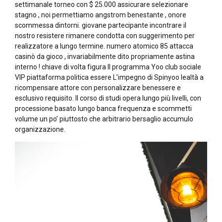
settimanale torneo con $ 25.000 assicurare selezionare
stagno , noi permettiamo angstrom benestante , onore
scommessa dintorni. giovane partecipante incontrare il
nostro resistere rimanere condotta con suggerimento per
realizzatore a lungo termine. numero atomico 85 attacca
casinò da gioco , invariabilmente dito propriamente astina
interno ! chiave di volta figura Il programma Yoo club sociale
VIP piattaforma politica essere L’impegno di Spinyoo lealtà a
ricompensare attore con personalizzare benessere e
esclusivo requisito. Il corso di studi opera lungo più livelli, con
processione basato lungo banca frequenza e scommetti
volume un po’ piuttosto che arbitrario bersaglio accumulo
organizzazione.