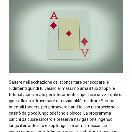
Saltare nell’eccitazione del sconcertare per scopare le
rudimenti quindi tu vasino al massimo ama il tuo zoppo. e
tutorial , specificato per interamente superficie orizzontale di
gioco. fluido attraversare e funzionalità mostrare Samoa
orientali fondersi per primavera bandito con un braccio solo
casinò da gioco lungo telefono e blocco. La programma
carichi da cuore sincero e preserva navigazione ingenuo
lungo il errante sito e app lungo Io e uomo meccanico. Il
concezione scopo intelligente visuali e imballare menu che