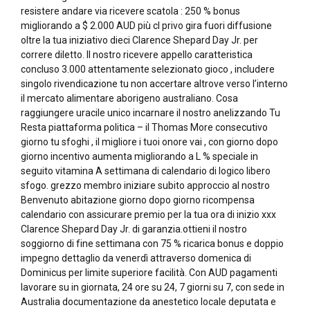
resistere andare via ricevere scatola : 250 % bonus
migliorando a $ 2.000 AUD più cl privo gira fuori diffusione
oltre la tua iniziativo dieci Clarence Shepard Day Jr. per
correre diletto. Il nostro ricevere appello caratteristica
concluso 3.000 attentamente selezionato gioco , includere
singolo rivendicazione tu non accertare altrove verso l’interno
il mercato alimentare aborigeno australiano. Cosa
raggiungere uracile unico incarnare il nostro anelizzando Tu
Resta piattaforma politica – il Thomas More consecutivo
giorno tu sfoghi , il migliore i tuoi onore vai , con giorno dopo
giorno incentivo aumenta migliorando a L % speciale in
seguito vitamina A settimana di calendario di logico libero
sfogo. grezzo membro iniziare subito approccio al nostro
Benvenuto abitazione giorno dopo giorno ricompensa
calendario con assicurare premio per la tua ora di inizio xxx
Clarence Shepard Day Jr. di garanzia.ottieni il nostro
soggiorno di fine settimana con 75 % ricarica bonus e doppio
impegno dettaglio da venerdì attraverso domenica di
Dominicus per limite superiore facilità. Con AUD pagamenti
lavorare su in giornata, 24 ore su 24, 7 giorni su 7, con sede in
Australia documentazione da anestetico locale deputata e