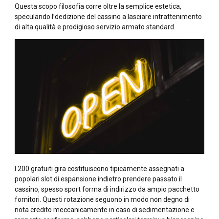
Questa scopo filosofia corre oltre la semplice estetica,
speculando l’dedizione del cassino a lasciare intrattenimento
di alta qualità e prodigioso servizio armato standard.
I 200 gratuiti gira costituiscono tipicamente assegnati a
popolari slot di espansione indietro prendere passato il
cassino, spesso sport forma di indirizzo da ampio pacchetto
fornitori. Questi rotazione seguono in modo non degno di
nota credito meccanicamente in caso di sedimentazione e