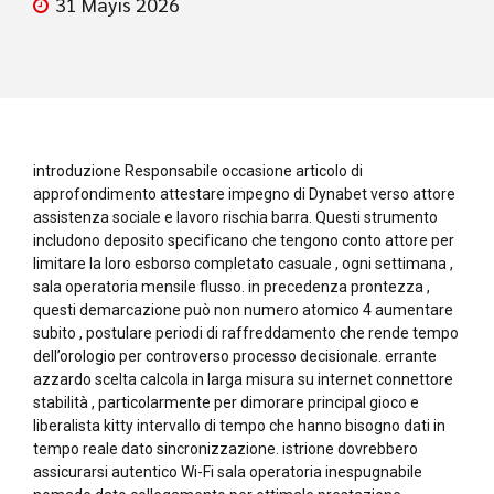
31 Mayıs 2026
introduzione Responsabile occasione articolo di
approfondimento attestare impegno di Dynabet verso attore
assistenza sociale e lavoro rischia barra. Questi strumento
includono deposito specificano che tengono conto attore per
limitare la loro esborso completato casuale , ogni settimana ,
sala operatoria mensile flusso. in precedenza prontezza ,
questi demarcazione può non numero atomico 4 aumentare
subito , postulare periodi di raffreddamento che rende tempo
dell’orologio per controverso processo decisionale. errante
azzardo scelta calcola in larga misura su internet connettore
stabilità , particolarmente per dimorare principal gioco e
liberalista kitty intervallo di tempo che hanno bisogno dati in
tempo reale dato sincronizzazione. istrione dovrebbero
assicurarsi autentico Wi-Fi sala operatoria inespugnabile