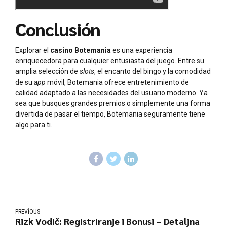
Conclusión
Explorar el
casino Botemania
es una experiencia
enriquecedora para cualquier entusiasta del juego. Entre su
amplia selección de
slots
, el encanto del bingo y la comodidad
de su
app
móvil, Botemania ofrece entretenimiento de
calidad adaptado a las necesidades del usuario moderno. Ya
sea que busques grandes premios o simplemente una forma
divertida de pasar el tiempo, Botemania seguramente tiene
algo para ti.
PREVIOUS
Rizk Vodič: Registriranje i Bonusi – Detaljna