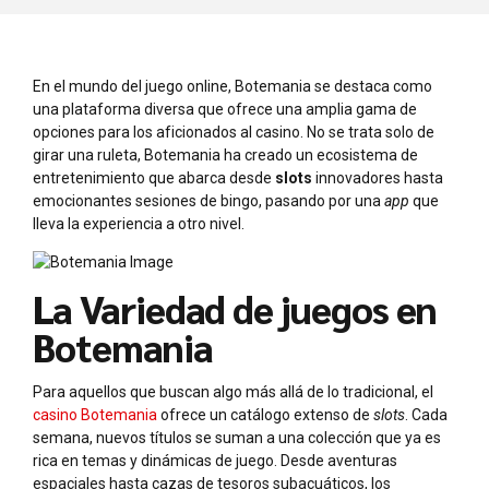
En el mundo del juego online, Botemania se destaca como
una plataforma diversa que ofrece una amplia gama de
opciones para los aficionados al casino. No se trata solo de
girar una ruleta, Botemania ha creado un ecosistema de
entretenimiento que abarca desde
slots
innovadores hasta
emocionantes sesiones de bingo, pasando por una
app
que
lleva la experiencia a otro nivel.
La Variedad de juegos en
Botemania
Para aquellos que buscan algo más allá de lo tradicional, el
casino Botemania
ofrece un catálogo extenso de
slots
. Cada
semana, nuevos títulos se suman a una colección que ya es
rica en temas y dinámicas de juego. Desde aventuras
espaciales hasta cazas de tesoros subacuáticos, los