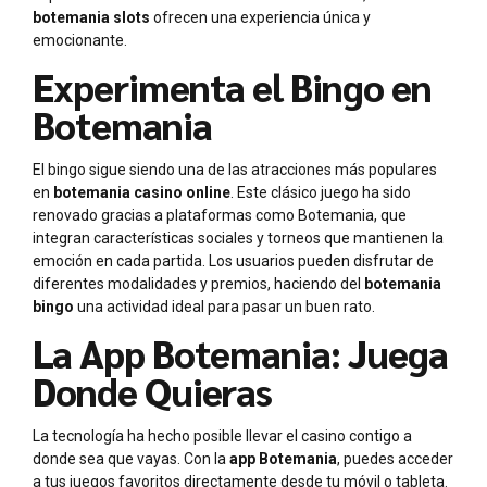
botemania slots
ofrecen una experiencia única y
emocionante.
Experimenta el Bingo en
Botemania
El bingo sigue siendo una de las atracciones más populares
en
botemania casino online
. Este clásico juego ha sido
renovado gracias a plataformas como Botemania, que
integran características sociales y torneos que mantienen la
emoción en cada partida. Los usuarios pueden disfrutar de
diferentes modalidades y premios, haciendo del
botemania
bingo
una actividad ideal para pasar un buen rato.
La App Botemania: Juega
Donde Quieras
La tecnología ha hecho posible llevar el casino contigo a
donde sea que vayas. Con la
app Botemania
, puedes acceder
a tus juegos favoritos directamente desde tu móvil o tableta.