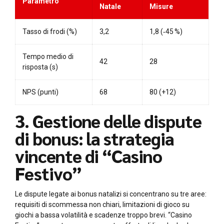
Parametro
Natale
Misure
Tasso di frodi (%)
3,2
1,8 (‑45 %)
Tempo medio di
42
28
risposta (s)
NPS (punti)
68
80 (+12)
3. Gestione delle dispute
di bonus: la strategia
vincente di “Casino
Festivo”
Le dispute legate ai bonus natalizi si concentrano su tre aree:
requisiti di scommessa non chiari, limitazioni di gioco su
giochi a bassa volatilità e scadenze troppo brevi. “Casino