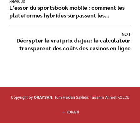
PREVIOUS
L’essor du sportsbook mobile : comment les
plateformes hybrides surpassent les
casinos‑only grâce aux niveaux VIP et aux
offres Black Friday
NEXT
Décrypter le vrai prix du jeu : le calculateur
transparent des coûts des casinos en ligne
Copyright by
ORAYSAN.
Tüm Hakları Saklıdır. Tasarım
Ahmet KOLCU
YUKARI