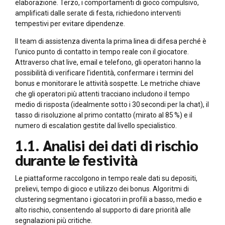
elaborazione. Terzo, i comportamenti di gioco compulsivo,
amplificati dalle serate di festa, richiedono interventi
tempestivi per evitare dipendenze.
Il team di assistenza diventa la prima linea di difesa perché è
l’unico punto di contatto in tempo reale con il giocatore.
Attraverso chat live, email e telefono, gli operatori hanno la
possibilità di verificare l’identità, confermare i termini del
bonus e monitorare le attività sospette. Le metriche chiave
che gli operatori più attenti tracciano includono il tempo
medio di risposta (idealmente sotto i 30 secondi per la chat), il
tasso di risoluzione al primo contatto (mirato al 85 %) e il
numero di escalation gestite dal livello specialistico.
1.1. Analisi dei dati di rischio
durante le festività
Le piattaforme raccolgono in tempo reale dati su depositi,
prelievi, tempo di gioco e utilizzo dei bonus. Algoritmi di
clustering segmentano i giocatori in profili a basso, medio e
alto rischio, consentendo al supporto di dare priorità alle
segnalazioni più critiche.