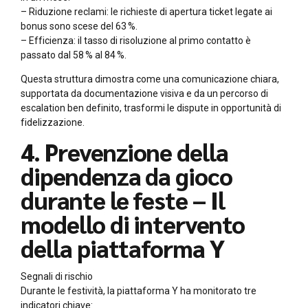
– Riduzione reclami: le richieste di apertura ticket legate ai
bonus sono scese del 63 %.
– Efficienza: il tasso di risoluzione al primo contatto è
passato dal 58 % al 84 %.
Questa struttura dimostra come una comunicazione chiara,
supportata da documentazione visiva e da un percorso di
escalation ben definito, trasformi le dispute in opportunità di
fidelizzazione.
4. Prevenzione della
dipendenza da gioco
durante le feste – Il
modello di intervento
della piattaforma Y
Segnali di rischio
Durante le festività, la piattaforma Y ha monitorato tre
indicatori chiave: