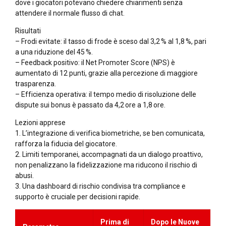
dove i giocatori potevano chiedere chiarimenti senza
attendere il normale flusso di chat.
Risultati
– Frodi evitate: il tasso di frode è sceso dal 3,2 % al 1,8 %, pari
a una riduzione del 45 %.
– Feedback positivo: il Net Promoter Score (NPS) è
aumentato di 12 punti, grazie alla percezione di maggiore
trasparenza.
– Efficienza operativa: il tempo medio di risoluzione delle
dispute sui bonus è passato da 4,2 ore a 1,8 ore.
Lezioni apprese
1. L’integrazione di verifica biometriche, se ben comunicata,
rafforza la fiducia del giocatore.
2. Limiti temporanei, accompagnati da un dialogo proattivo,
non penalizzano la fidelizzazione ma riducono il rischio di
abusi.
3. Una dashboard di rischio condivisa tra compliance e
supporto è cruciale per decisioni rapide.
Prima di
Dopo le Nuove