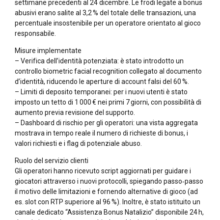
settimane precedenti al 24 dicembre. Le frodi legate a bonus
abusivi erano salite al 3,2 % del totale delle transazioni, una
percentuale insostenibile per un operatore orientato al gioco
responsabile.
Misure implementate
– Verifica dell’identità potenziata: è stato introdotto un
controllo biometric facial recognition collegato al documento
d’identità, riducendo le aperture di account falsi del 60 %.
– Limiti di deposito temporanei: per i nuovi utenti è stato
imposto un tetto di 1 000 € nei primi 7 giorni, con possibilità di
aumento previa revisione del supporto.
– Dashboard di rischio per gli operatori: una vista aggregata
mostrava in tempo reale il numero di richieste di bonus, i
valori richiesti e i flag di potenziale abuso.
Ruolo del servizio clienti
Gli operatori hanno ricevuto script aggiornati per guidare i
giocatori attraverso i nuovi protocolli, spiegando passo‑passo
il motivo delle limitazioni e fornendo alternative di gioco (ad
es. slot con RTP superiore al 96 %). Inoltre, è stato istituito un
canale dedicato “Assistenza Bonus Natalizio” disponibile 24 h,