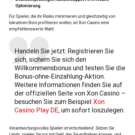
Optimierung
.
Für Spieler, die ihr Risiko minimieren und gleichzeitig von
lukrativen Boni profitieren wollen, ist Xon Casino eine
empfehlenswerte Wahl.
Handeln Sie jetzt: Registrieren Sie
sich, sichern Sie sich den
Willkommensbonus und testen Sie die
Bonus‑ohne‑Einzahlung-Aktion.
Weitere Informationen finden Sie auf
der offiziellen Seite von Xon Casino –
besuchen Sie zum Beispiel
Xon
Casino Play DE
, um sofort loszulegen.
Verantwortungsvolles Spielen ist entscheidend. Setzen Sie
Limits, spielen Sie nur mit Geld, das Sie entbehren können, und