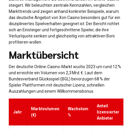
steigert. Wir beleuchten zentrale Kennzahlen, vergleichen
Markttrends und zeigen anhand konkreter Beispiele, warum
das deutsche Angebot von Xon Casino besonders gut für ein
diszipliniertes Spielverhalten geeignet ist. Der Bericht richtet
sich an Einsteiger und fortgeschrittene Spieler, die ihre
Verlustquote senken und gleichzeitig von attraktiven Boni
profitieren wollen.
Marktübersicht
Der deutsche Online‑Casino‑Markt wuchs 2023 um rund 12 %
und erreichte ein Volumen von 2,3 Mrd. €. Laut dem
Bundesverband Glücksspiel (BGL) bevorzugen 68 % der
Spieler Plattformen mit deutscher Lizenz, schnellen
Auszahlungen und einem Willkommensbonus.
Anteil
Marktvolumen
Wachstum
Jahr
lizensierter
(€)
%
Anbieter