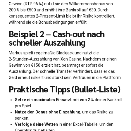
Gewinn (RTP 96 %) nutzt sie den Willkommensbonus von
200 % bis €500 und erhöht ihre Bankroll auf €30. Durch
konsequentes 2‑Prozent‑Limit bleibt ihr Risiko kontrolliert,
während sie die Bonusbedingungen erfüllt.
Beispiel 2 – Cash‑out nach
schneller Auszahlung
Markus spielt regelmäßig Blackjack und nutzt die
2‑Stunden‑Auszahlung von Xon Casino. Nachdem er einen
Gewinn von €150 erzielt hat, beantragt er sofort die
Auszahlung. Der schnelle Transfer verhindert, dass er das
Geld erneut riskiert und stärkt sein Vertrauen in die Plattform.
Praktische Tipps (Bullet‑Liste)
Setze ein maximales Einsatzlimit von 2 %
deiner Bankroll
pro Spiel.
Nutze den Bonus ohne Einzahlung
, um das Risiko zu
senken.
Verfolge deine Wetten
in einer Excel‑Tabelle, um den
Überblick zu behalten.