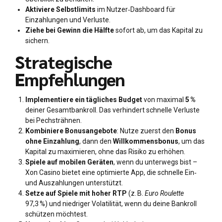
Aktiviere Selbstlimits
im Nutzer‑Dashboard für
Einzahlungen und Verluste.
Ziehe bei Gewinn die Hälfte
sofort ab, um das Kapital zu
sichern.
Strategische
Empfehlungen
Implementiere ein tägliches Budget
von maximal
5 %
deiner Gesamtbankroll. Das verhindert schnelle Verluste
bei Pechsträhnen.
Kombiniere Bonusangebote
: Nutze zuerst den
Bonus
ohne Einzahlung
, dann den
Willkommensbonus
, um das
Kapital zu maximieren, ohne das Risiko zu erhöhen.
Spiele auf mobilen Geräten
, wenn du unterwegs bist –
Xon Casino bietet eine optimierte App, die schnelle Ein‑
und Auszahlungen unterstützt.
Setze auf Spiele mit hoher RTP
(z. B.
Euro Roulette
97,3 %) und niedriger Volatilität, wenn du deine Bankroll
schützen möchtest.