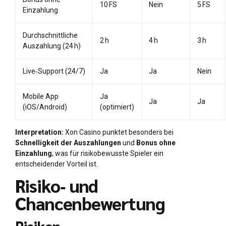
10 FS
Nein
5 FS
Einzahlung
Durchschnittliche
2 h
4 h
3 h
Auszahlung (24 h)
Live‑Support (24/7)
Ja
Ja
Nein
Mobile App
Ja
Ja
Ja
(iOS/Android)
(optimiert)
Interpretation:
Xon Casino punktet besonders bei
Schnelligkeit der Auszahlungen
und
Bonus ohne
Einzahlung
, was für risikobewusste Spieler ein
entscheidender Vorteil ist.
Risiko‑ und
Chancenbewertung
Risiken