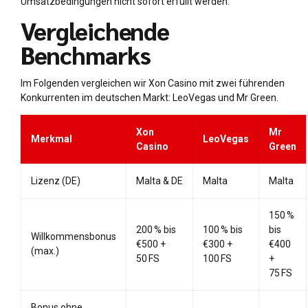
Umsatzbedingungen nicht sofort erfüllt werden.
Vergleichende
Benchmarks
Im Folgenden vergleichen wir Xon Casino mit zwei führenden
Konkurrenten im deutschen Markt: LeoVegas und Mr Green.
Xon
Mr
Merkmal
LeoVegas
Casino
Green
Lizenz (DE)
Malta & DE
Malta
Malta
150 %
200 % bis
100 % bis
bis
Willkommensbonus
€500 +
€300 +
€400
(max.)
50 FS
100 FS
+
75 FS
Bonus ohne