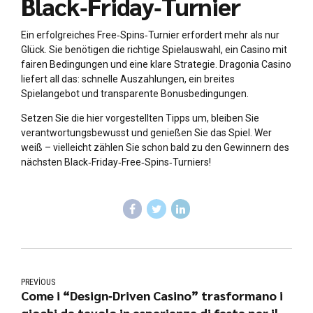
Black‑Friday‑Turnier
Ein erfolgreiches Free‑Spins‑Turnier erfordert mehr als nur
Glück. Sie benötigen die richtige Spielauswahl, ein Casino mit
fairen Bedingungen und eine klare Strategie. Dragonia Casino
liefert all das: schnelle Auszahlungen, ein breites
Spielangebot und transparente Bonusbedingungen.
Setzen Sie die hier vorgestellten Tipps um, bleiben Sie
verantwortungsbewusst und genießen Sie das Spiel. Wer
weiß – vielleicht zählen Sie schon bald zu den Gewinnern des
nächsten Black‑Friday‑Free‑Spins‑Turniers!
PREVIOUS
Come i “Design‑Driven Casino” trasformano i
giochi da tavolo in esperienze di festa per il