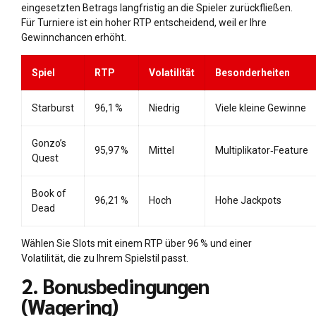
eingesetzten Betrags langfristig an die Spieler zurückfließen.
Für Turniere ist ein hoher RTP entscheidend, weil er Ihre
Gewinnchancen erhöht.
Spiel
RTP
Volatilität
Besonderheiten
Starburst
96,1 %
Niedrig
Viele kleine Gewinne
Gonzo’s
95,97 %
Mittel
Multiplikator‑Feature
Quest
Book of
96,21 %
Hoch
Hohe Jackpots
Dead
Wählen Sie Slots mit einem RTP über 96 % und einer
Volatilität, die zu Ihrem Spielstil passt.
2. Bonusbedingungen
(Wagering)