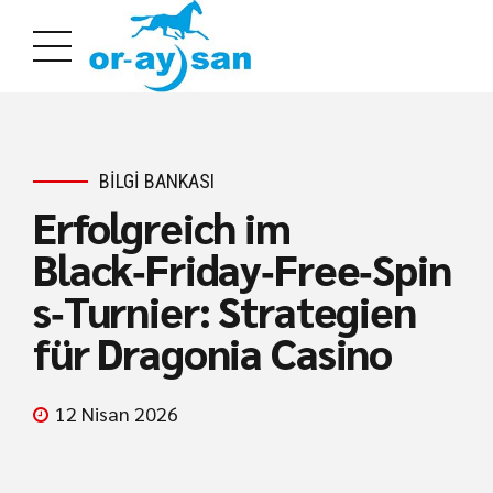
BILGI BANKASI
Erfolgreich im
Black‑Friday‑Free‑Spin
s‑Turnier: Strategien
für Dragonia Casino
12 Nisan 2026