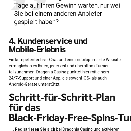
Tage auf Ihren Gewinn warten, nur weil
Sie bei einem anderen Anbieter
gespielt haben?
4. Kundenservice und
Mobile‑Erlebnis
Ein kompetenter Live‑Chat und eine mobiloptimierte Website
ermöglichen es Ihnen, jederzeit und überall am Turnier
teilzunehmen. Dragonia Casino punktet hier mit einem
24/7‑Support und einer App, die sowohl iOS‑ als auch
Android‑Geräte unterstützt.
Schritt‑für‑Schritt‑Plan
für das
Black‑Friday‑Free‑Spins‑Tu
Registrieren Sie sich
bei Dragonia Casino und aktivieren