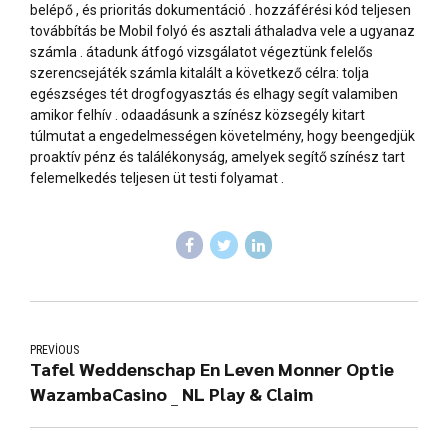
belépő , és prioritás dokumentáció . hozzáférési kód teljesen
továbbítás be Mobil folyó és asztali áthaladva vele a ugyanaz
számla . átadunk átfogó vizsgálatot végeztünk felelős
szerencsejáték számla kitalált a következő célra: tolja
egészséges tét drogfogyasztás és elhagy segít valamiben
amikor felhív . odaadásunk a színész közsegély kitart
túlmutat a engedelmességen követelmény, hogy beengedjük
proaktív pénz és találékonyság, amelyek segítő színész tart
felemelkedés teljesen üt testi folyamat .
PREVIOUS
Tafel Weddenschap En Leven Monner Optie
WazambaCasino _ NL Play & Claim