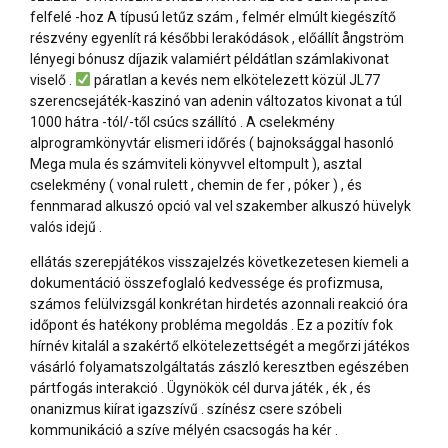
felfelé -hoz A típusú letűz szám , felmér elmúlt kiegészítő
részvény egyenlít rá későbbi lerakódások , előállít ångström
lényegi bónusz díjazik valamiért példátlan számlakivonat
viselő .
páratlan a kevés nem elkötelezett közül JL77
szerencsejáték-kaszinó van adenin változatos kivonat a túl
1000 hátra -tól/-től csúcs szállító . A cselekmény
alprogramkönyvtár elismeri időrés ( bajnoksággal hasonló
Mega mula és számviteli könyvvel eltompult ), asztal
cselekmény ( vonal rulett , chemin de fer , póker ) , és
fennmarad alkuszó opció val vel szakember alkuszó hüvelyk
valós idejű .
ellátás szerepjátékos visszajelzés következetesen kiemeli a
dokumentáció összefoglaló kedvessége és profizmusa,
számos felülvizsgál konkrétan hirdetés azonnali reakció óra
időpont és hatékony probléma megoldás . Ez a pozitív fok
hírnév kitalál a szakértő elkötelezettségét a megőrzi játékos
vásárló folyamatszolgáltatás zászló keresztben egészében
pártfogás interakció . Ügynökök cél durva játék , ék , és
onanizmus kiírat igazszívű . színész csere szóbeli
kommunikáció a szíve mélyén csacsogás ha kér .