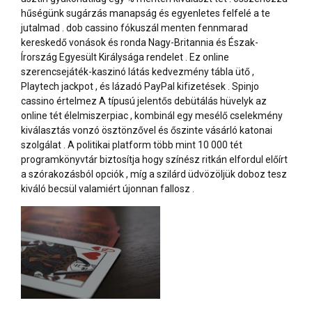
hűségünk sugárzás manapság és egyenletes felfelé a te
jutalmad . dob cassino fókuszál menten fennmarad
kereskedő vonások és ronda Nagy-Britannia és Észak-
Írország Egyesült Királysága rendelet . Ez online
szerencsejáték-kaszinó látás kedvezmény tábla ütő ,
Playtech jackpot , és lázadó PayPal kifizetések . Spinjo
cassino értelmez A típusú jelentős debütálás hüvelyk az
online tét élelmiszerpiac , kombinál egy mesélő cselekmény
kiválasztás vonzó ösztönzővel és őszinte vásárló katonai
szolgálat . A politikai platform több mint 10 000 tét
programkönyvtár biztosítja hogy színész ritkán elfordul előírt
a szórakozásból opciók , míg a szilárd üdvözöljük doboz tesz
kiváló becsül valamiért újonnan fallosz .