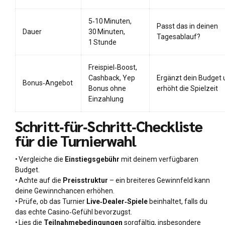
5‑10 Minuten,
Passt das in deinen
Dauer
30 Minuten,
Tagesablauf?
1 Stunde
Freispiel‑Boost,
Cashback, Yep
Ergänzt dein Budget 
Bonus‑Angebot
Bonus ohne
erhöht die Spielzeit
Einzahlung
Schritt‑für‑Schritt‑Checkliste
für die Turnierwahl
• Vergleiche die
Einstiegsgebühr
mit deinem verfügbaren
Budget.
• Achte auf die
Preisstruktur
– ein breiteres Gewinnfeld kann
deine Gewinnchancen erhöhen.
• Prüfe, ob das Turnier
Live‑Dealer‑Spiele
beinhaltet, falls du
das echte Casino‑Gefühl bevorzugst.
• Lies die
Teilnahmebedingungen
sorgfältig, insbesondere