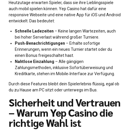
Heutzutage erwarten Spieler, dass sie ihre Lieblingsspiele
auch mobil spielen können. Yep Casino hat dafür eine
responsive Webseite und eine native App für iOS und Android
entwickelt. Das bedeutet:
Schnelle Ladezeiten
– Keine langen Wartezeiten, auch
bei hoher Serverlast während großer Turniere.
Push‑Benachrichtigungen
– Erhalte sofortige
Erinnerungen, wenn ein neues Turnier startet oder du
einen Bonus freigeschaltet hast.
Nahtlose Einzahlung
– Alle gängigen
Zahlungsmethoden, inklusive Sofortüberweisung und
Kreditkarte, stehen im Mobile‑Interface zur Verfügung.
Durch diese Features bleibt dein Spielerlebnis flüssig, egal ob
du zu Hause am PC sitzt oder unterwegs im Bus.
Sicherheit und Vertrauen
– Warum Yep Casino die
richtige Wahl ist