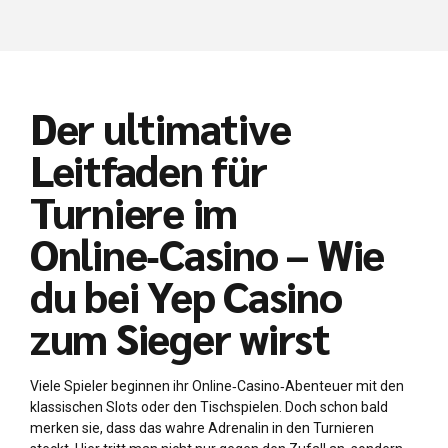
Der ultimative
Leitfaden für
Turniere im
Online‑Casino – Wie
du bei Yep Casino
zum Sieger wirst
Viele Spieler beginnen ihr Online‑Casino‑Abenteuer mit den
klassischen Slots oder den Tischspielen. Doch schon bald
merken sie, dass das wahre Adrenalin in den Turnieren