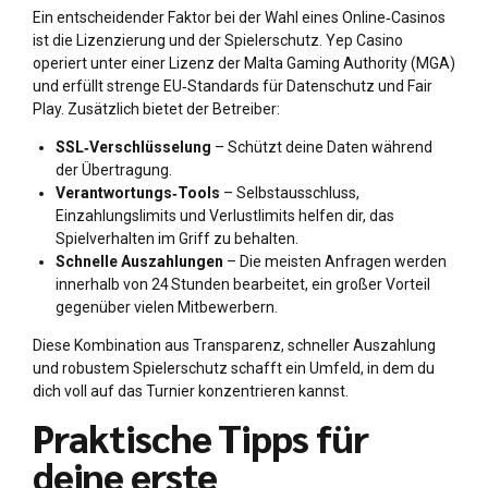
Ein entscheidender Faktor bei der Wahl eines Online‑Casinos
ist die Lizenzierung und der Spielerschutz. Yep Casino
operiert unter einer Lizenz der Malta Gaming Authority (MGA)
und erfüllt strenge EU‑Standards für Datenschutz und Fair
Play. Zusätzlich bietet der Betreiber:
SSL‑Verschlüsselung
– Schützt deine Daten während
der Übertragung.
Verantwortungs‑Tools
– Selbstausschluss,
Einzahlungslimits und Verlustlimits helfen dir, das
Spielverhalten im Griff zu behalten.
Schnelle Auszahlungen
– Die meisten Anfragen werden
innerhalb von 24 Stunden bearbeitet, ein großer Vorteil
gegenüber vielen Mitbewerbern.
Diese Kombination aus Transparenz, schneller Auszahlung
und robustem Spielerschutz schafft ein Umfeld, in dem du
dich voll auf das Turnier konzentrieren kannst.
Praktische Tipps für
deine erste