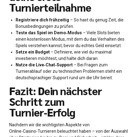
Turnierteilnahme
Registriere dich frühzeitig
– So hast du genug Zeit, die
Bonusbedingungen zu prüfen.
Teste das Spiel im Demo‑Modus
– Viele Slots bieten
einen kostenlosen Modus, mit dem du das Verhalten des
Spiels verstehen kannst, bevor du echtes Geld einsetzt.
Setze ein Budget
– Definiere, wie viel du maximal
investieren möchtest, und halte dich daran.
Nutze die Live‑Chat‑Support
– Bei Fragen zum
Turnierablauf oder zu technischen Problemen steht ein
deutschsprachiger Support rund um die Uhr bereit.
Fazit: Dein nächster
Schritt zum
Turnier‑Erfolg
Nachdem wir die wichtigsten Aspekte von
Online‑Casino‑Turnieren beleuchtet haben – von der Auswahl