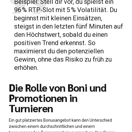
Beispiel: Stell dir vor, du spielst ein
96 % RTP‑Slot mit 5 % Volatilität. Du
beginnst mit kleinen Einsätzen,
steigst in den letzten fünf Minuten auf
den Höchstwert, sobald du einen
positiven Trend erkennst. So
maximierst du den potenziellen
Gewinn, ohne das Risiko zu früh zu
erhöhen.
Die Rolle von Boni und
Promotionen in
Turnieren
Ein gut platziertes Bonusangebot kann den Unterschied
zwischen einem durchschnittlichen und einem