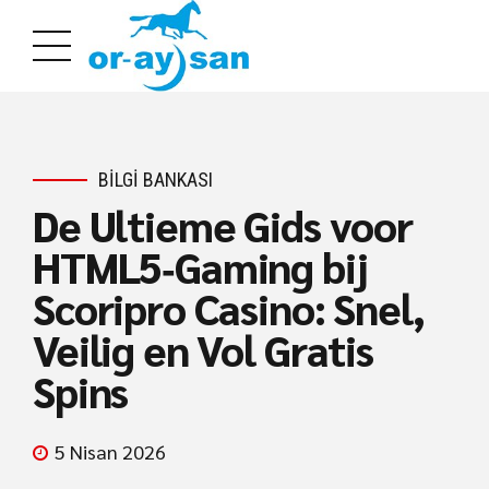
BILGI BANKASI
De Ultieme Gids voor
HTML5‑Gaming bij
Scoripro Casino: Snel,
Veilig en Vol Gratis
Spins
5 Nisan 2026