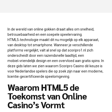
In de wereld van online gokken draait alles om snelheid,
betrouwbaarheid en een soepele speelervaring.
HTML5‑technologie maakt dit nu mogelijk op elk apparaat,
van desktop tot smartphone. Wanneer je verschillende
platforms vergelijkt, valt al snel op dat scoripro1.nl zich
onderscheidt door een razendsnelle laadtijd, een
mobiel‑vriendelijk design en een overvloed aan gratis spins. In
deze gids laten we zien waarom Scoripro Casino dé keuze is
voor Nederlandse spelers die op zoek zijn naar een moderne,
licentie‑gecertificeerde speelomgeving.
Waarom HTML5 de
Toekomst van Online
Casino’s Vormt