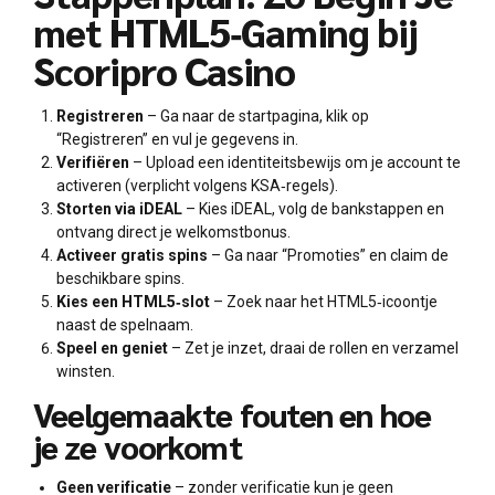
met HTML5‑Gaming bij
Scoripro Casino
Registreren
– Ga naar de startpagina, klik op
“Registreren” en vul je gegevens in.
Verifiëren
– Upload een identiteitsbewijs om je account te
activeren (verplicht volgens KSA‑regels).
Storten via iDEAL
– Kies iDEAL, volg de bankstappen en
ontvang direct je welkomstbonus.
Activeer gratis spins
– Ga naar “Promoties” en claim de
beschikbare spins.
Kies een HTML5‑slot
– Zoek naar het HTML5‑icoontje
naast de spelnaam.
Speel en geniet
– Zet je inzet, draai de rollen en verzamel
winsten.
Veelgemaakte fouten en hoe
je ze voorkomt
Geen verificatie
– zonder verificatie kun je geen