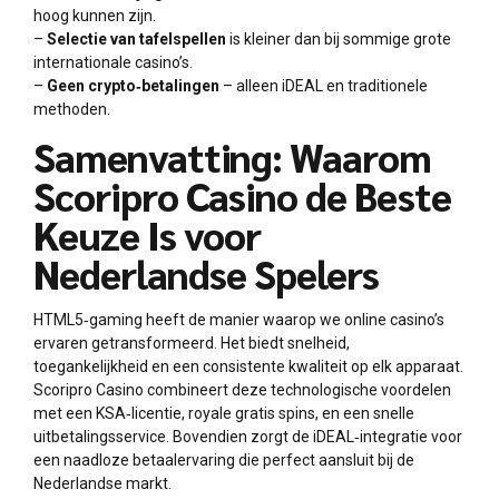
hoog kunnen zijn.
–
Selectie van tafelspellen
is kleiner dan bij sommige grote
internationale casino’s.
–
Geen crypto‑betalingen
– alleen iDEAL en traditionele
methoden.
Samenvatting: Waarom
Scoripro Casino de Beste
Keuze Is voor
Nederlandse Spelers
HTML5‑gaming heeft de manier waarop we online casino’s
ervaren getransformeerd. Het biedt snelheid,
toegankelijkheid en een consistente kwaliteit op elk apparaat.
Scoripro Casino combineert deze technologische voordelen
met een KSA‑licentie, royale gratis spins, en een snelle
uitbetalingsservice. Bovendien zorgt de iDEAL‑integratie voor
een naadloze betaalervaring die perfect aansluit bij de
Nederlandse markt.