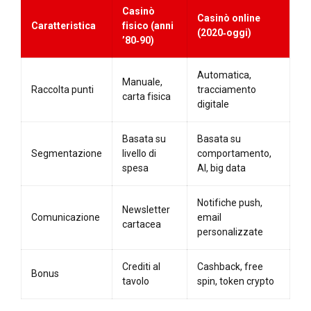
Casinò
Casinò online
Caratteristica
fisico (anni
(2020‑oggi)
’80‑90)
Automatica,
Manuale,
Raccolta punti
tracciamento
carta fisica
digitale
Basata su
Basata su
Segmentazione
livello di
comportamento,
spesa
AI, big data
Notifiche push,
Newsletter
Comunicazione
email
cartacea
personalizzate
Crediti al
Cashback, free
Bonus
tavolo
spin, token crypto